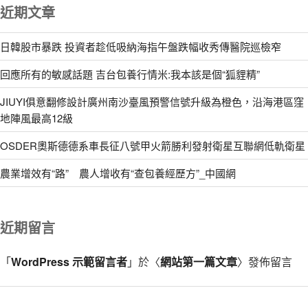
近期文章
日韓股市暴跌 投資者趁低吸納海指午盤跌幅收秀傳醫院巡檢窄
回應所有的敏感話題 吉台包養行情米:我本該是個“狐貍精”
JIUYI俱意翻修設計廣州南沙臺風預警信號升級為橙色，沿海港區窪
地陣風最高12級
OSDER奧斯德德系車長征八號甲火箭勝利發射衛星互聯網低軌衛星
農業增效有“路” 農人增收有“查包養經歷方”_中國網
近期留言
「
WordPress 示範留言者
」於〈
網站第一篇文章
〉發佈留言