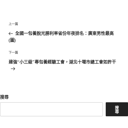
文
上
上一篇
章
一
全國一包養脫光勝利率省份年夜排名：廣東男性最高
導
篇
(圖)
覽
文
章
下
下一篇
一
建強“小三級”專包養經驗工會，湖北十堰市總工會如許干
篇
文
章
搜尋
搜
尋