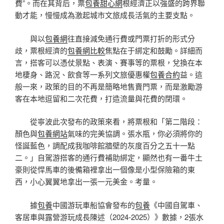
費”。而在其背后，票
包養甜心網
根經濟正以強盛的跨界聯
動才能，慢慢成為激起城市文旅成長活氣的主要支點。
與以
包養網
往直接減免通行費或門票打折的形式分
歧，票根經濟的
包養網比較
焦點在于綁定和鼓勵。詳細而
言，搭客可以憑仗景點、表演、賽事等的票根，兌換在本
地棲身、路況、飲食等一系列文旅優惠權
包養合約
益。這
般一來，政策的目的不再是簡略地售賣門票，而是激勵游
客在本地逗留和二次花費，打造流量與花費的閉環。
從寧波此次發布的政策來看，將票根和「第二階段：
顏色與
包養網站
氣味的完美協調。張水瓶，你必須將你的
怪誕藍色，調配成我咖啡館牆壁的灰度百分之五十一點
二。」自駕游搭客的通行費補助綁定，顯然也有一番牛土
豪則從悍馬車的後備箱裡拿出一個像是小型保險箱的東
西，小心翼翼地拿出一張一元美金。考量。
據
包養
中國游玩車船協會發布的
包養
《中國自駕車、
客居車與露營游玩成長陳述（2024-2025）》數據，2張水