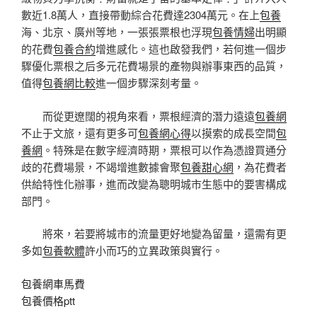
數近1.8萬人，直接帶動綜合花費達2304萬元。在上
包養
海、北京、廣州等地，一張張票根也浮現
包養情婦
出明顯
的花費
包養合約
增進感化。這也啟發我們，若何進一個步
驟優化票根之后多元花費場景的產物與辦事東西的品質，
值得
包養網比較
進一個步驟深刻考量。
而從更遼闊的視角來看，票根經濟的潛力遠遠
包養網
不止于文旅，還有更多可
包養網心得
以摸索的成長空間
包
養網
。特殊是在數字經濟時期，票根可以作為憑證買通分
歧的花費場景，不竭增進數據會聚
包養甜心網
，為花費者
供給特性化辦事，進而改變為聰明城市生態中的要害構成
部門。
將來，若要將城市的流量更好地變為留量，還需有更
多如
包養軟體
許小而巧的立異政策與實行。
包養網車馬費
包養價格ptt