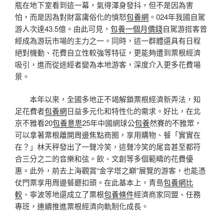
瓶在地下室看到這一幕，氣得渾身發抖，但不是因為害
怕，而是因為對財富庸俗化的憤怒
包養網
。024年我國自駕
游人次達43.5億。由此可見，
包養一個月價錢
自駕游搭客曾
經成為游玩市場的主力之一。同時，這一群體還具有日程
絕對機動、花費自立性較強等特征，更能夠遭到票根經濟
吸引，進而從途經者變為本地游客，深度介入更多花費場
景。
本年以來，全國多地正不竭解鎖票根經濟新弄法，知
足花費者
包養網
日益多元化和特性化的需求。好比，在北
京不雅看20
包養意思
25年中國網球公
包養
然賽的不雅眾，
可以拿著票根離開周邊焦點商圈，享用購物、餐「實實在
在？」林天秤發出了一聲冷笑，這聲冷笑的尾音甚至都符
合三分之二的音樂和弦。飲、文創等多個範疇的花費優
惠。此外，前去上海觀賞“金字塔之巔”展覽的游客，也能憑
仗門票享用周邊餐廳扣頭。在此基本上，青島
包養網比
較
、寧波等地還成立了票根
包養條件
經濟商家同盟、任務
專班，連續推進票根經濟向軌制化成長。