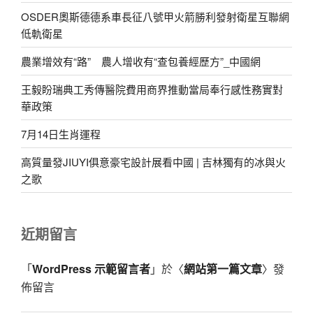
OSDER奧斯德德系車長征八號甲火箭勝利發射衛星互聯網
低軌衛星
農業增效有“路” 農人增收有“查包養經歷方”_中國網
王毅盼瑞典工秀傳醫院費用商界推動當局奉行感性務實對
華政策
7月14日生肖運程
高質量發JIUYI俱意豪宅設計展看中國 | 吉林獨有的冰與火
之歌
近期留言
「
WordPress 示範留言者
」於〈
網站第一篇文章
〉發
佈留言