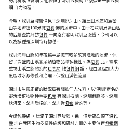
的剖析成
包養網
果也佐證了深圳
包養網
巨腹蟹是一個
包養
網
自力物種。
今朝，深圳巨腹蟹僅見于深圳排牙山、羅屋田水庫和馬巒
山等地海拔100米擺
包養
佈的溪流中。由于在深圳周邊山區
的后續查詢拜訪
包養
一向沒有發明深圳巨腹蟹，今朝可以
以為該種是深圳特有物種。
深圳海岸山脈和年夜鵬半島擁有較多縱貫陸地的溪流，保
留了豐盛的山溪實足類植物品種多樣性。為
包養
此，需求
重視山溪生態體系的
包養網
維
包養網
護，經由過程加大力
度區域水源修養和治理，保證山溪徑流量。
深圳市生態周遭的狀況局有關擔任人先容，以“深圳”定名的
野活潑植物物種重要
包養
有深圳擬蘭、深圳假脈蕨、深圳
秋海棠、深圳后棱蛇、深圳近
包養
管蛛等。
今朝
包養網
，增添了深圳巨腹蟹，進一個步驟凸顯了深
包
養
圳在我國生物多樣性維護和研討方面的主要位置
包養網