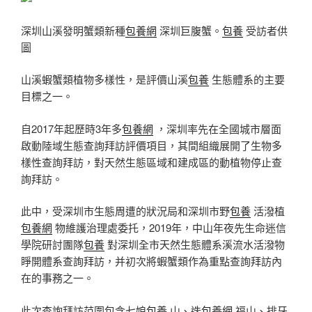
深圳山溪發明蟹類新種
包養網
深圳巨腹蟹。
包養
受訪者供
圖
山溪蝦蟹類植物多樣性，是評價山溪
包養
生態體系的主要
目標之一。
自2017年起歷時3年多
包養網
，深圳率先在全國城市層面
啟動陸域生態查詢拜訪評價項目，其間組織展開了生物多
樣性查詢拜訪，對天然生態區域和建成區的動植物停止查
詢拜訪。
此中，受深圳市生態周遭的狀況局和深圳市野
包養
活潑植
包養網
物維護治理處委托，2019年，中山年夜先生命迷信
學院研討團隊
包養
對深圳全市天然生態體系溪流水活潑物
睜開體系查詢拜訪，并初次將蝦蟹類作為重點查詢拜訪內
在的事務之一。
此次查詢拜訪范圍包含七娘
包養
山、迭
包養網
福山、排牙