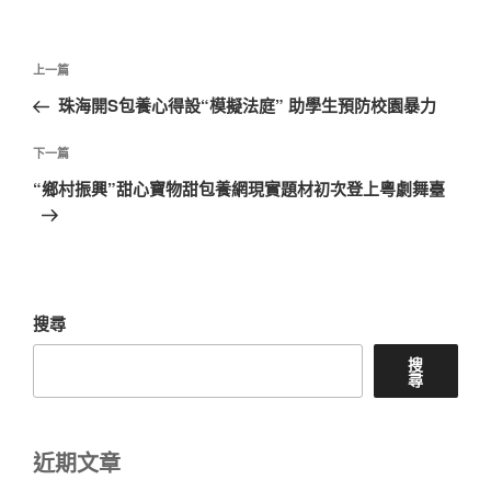
文
上
上一篇
章
一
珠海開S包養心得設“模擬法庭” 助學生預防校園暴力
導
篇
覽
文
下
下一篇
章
一
“鄉村振興”甜心寶物甜包養網現實題材初次登上粵劇舞臺
篇
文
章
搜尋
搜
尋
近期文章