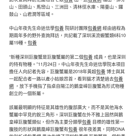
山、田頭山、馬巒山、三洲田、清林徑水庫、陽臺山、鑼
鼓山、山君澗等區域。
中山年夜先生命迷信學
包養
院研討團隊
包養網
經由過程為
期兩年多的野外查詢拜訪，共記載了深圳溪流蝦蟹類6科10
屬19種。
包養
“新種深圳巨腹蟹是巨腹蟹屬的第二個
包養
成員，也是深圳
的特有物種。”11月24日，中山年夜先生命迷信學院本項目
擔任人向記者先容，巨腹蟹屬是2018年黃超
包養
博士與其
一起配合者一路以產小姑娘昂首，看到貓才清楚過去
包養
網
，放下手機指了指桌自陽江的鵝皇嶂巨腹蟹為形式物種
創立的一個新屬。
該屬最明顯的特征是其雄性的腹部廣大，而不是其他海水
蟹屬中罕見的銳三角形。深圳巨腹蟹在外不雅上固然與鵝
皇嶂巨腹蟹類似，但作為主要分類學
包養
目標的雄性第一
腹肢的形狀與鵝凰嶂巨腹蟹有
包養
很年夜差異，同時DNA