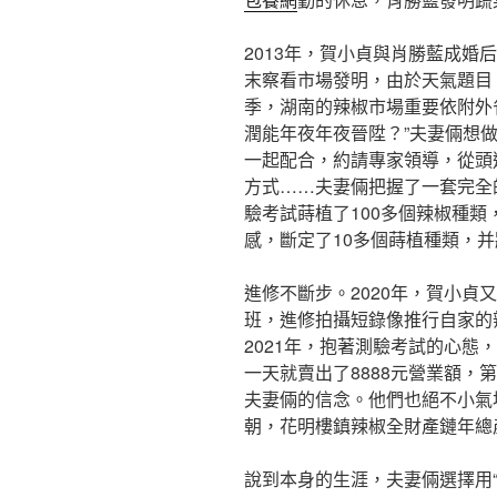
2013年，賀小貞與肖勝藍成婚
末察看市場發明，由於天氣題目
季，湖南的辣椒市場重要依附外
潤能年夜年夜晉陞？”夫妻倆想
一起配合，約請專家領導，從頭
方式……夫妻倆把握了一套完全
驗考試蒔植了100多個辣椒種
感，斷定了10多個蒔植種類，并
進修不斷步。2020年，賀小貞
班，進修拍攝短錄像推行自家的
2021年，抱著測驗考試的心態
一天就賣出了8888元營業額，
夫妻倆的信念。他們也絕不小氣
朝，花明樓鎮辣椒全財產鏈年總產
說到本身的生涯，夫妻倆選擇用“