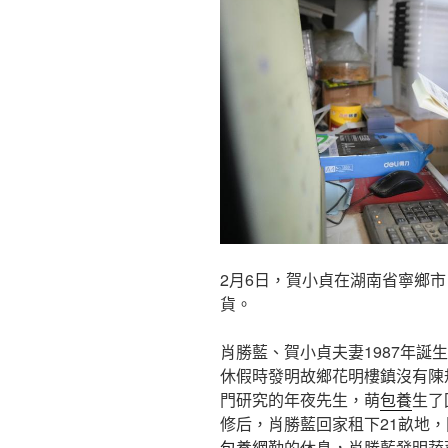
2月6日，賀小貞在湖南省寧鄉
貨。
肖勝藍、賀小貞夫妻1987年誕
休假時發明故鄉花明樓鎮沒有陳
門研究的年夜先生，萌
包養
生了
修后，肖勝藍回家租下21畝地
包養網
勤的休息，肖勝藍發明蔬