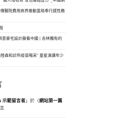
秀傳醫院費用商界推動當局奉行感性務
程
I俱意豪宅設計展看中國 | 吉林獨有的
為內陸森和診所疫苗喝采” 童星演講年少
言
ss 示範留言者
」於〈
網站第一篇
言