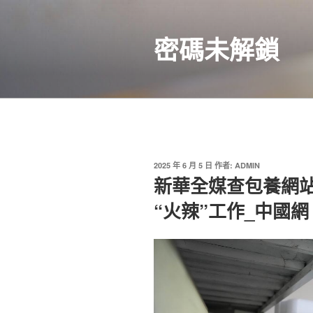
跳
至
密碼未解鎖
主
要
內
容
發
2025 年 6 月 5 日
作者:
ADMIN
佈
新華全媒查包養網
於
“火辣”工作_中國網