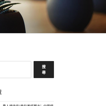
搜
尋
章
” 農人增收有“查包養經歷方”_中國網