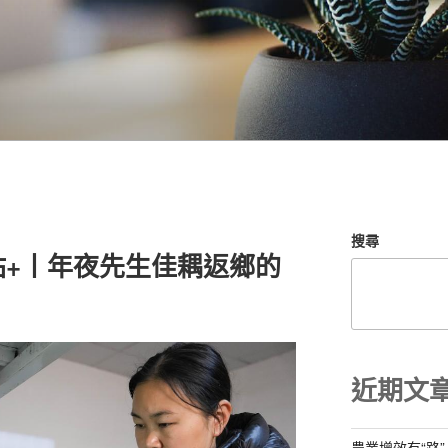
搜尋
站+丨年夜先生佳耦返鄉的
近期文
農業增效有“路