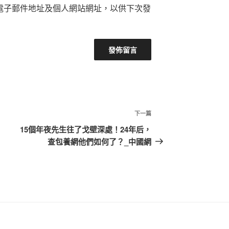
電子郵件地址及個人網站網址，以供下次發
下
下一篇
一
15個年夜先生往了戈壁深處！24年后，
篇
查包養網他們如何了？_中國網
文
章