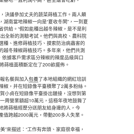
后，決議參加丈夫的蔬菜蒔植工作。兩人顛
，湖南當地辣椒一向是“夏收冬閑”，一到夏
省供給。“假如能種出越冬辣椒，是不是利
做出全新的測驗考試。他們與高校、農科院
選種、進修蒔植技巧、摸索防治病蟲害的
的越冬辣椒蒔植技巧。多年來，他們共測
類，依據客戶需求區分辣椒的辣度品級與口
將蒔植面積斷定在了200畝擺佈。
又報名餐與加入
包養
了本地組織的網紅培訓
辣椒，并在短錄像平臺積聚了2萬多粉絲。
，賀小貞在短錄像平臺掛出鏈接，沒想到第
第一周營業額超10萬元，這極年夜地鼓舞了
地將蒔植經歷分送朋友給身邊的人，今
值跨越2000萬元，帶動200多人失業。
美”來描述：“工作有奔頭、家庭很幸福，