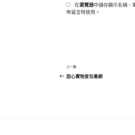
在
瀏覽器
中儲存顯示名稱、
佈留言時使用。
文
上
上一篇
章
一
甜心寶物查包養網
篇
導
文
覽
章