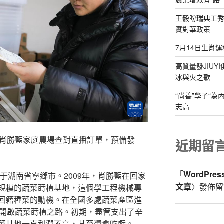
王毅盼瑞典工
實對華政策
7月14日生肖運
高質量發JIUY
冰與火之歌
“尚善”學子“
志高
市肖勝藍家庭農場查對直播訂單，預備發
近期留
「
WordPre
生于湖南省寧鄉市。2009年，肖勝藍在回家
文章
〉發佈留
規模的蔬菜蒔植基地，這個學工程機械專
回籍種菜的動機。在全國多處蔬菜產區進
，開啟蔬菜蒔植之路。初期，盡管支出了辛
菜基地一直利潤不高，甚至還會吃虧。