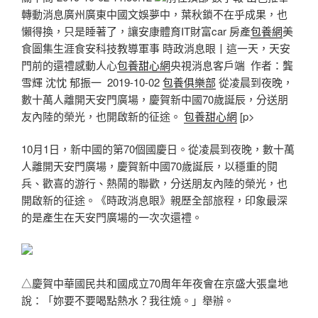
轉動消息廣州廣東中國文娛夢中，葉秋鎖不在乎成果，也
懶得換，只是睡著了，讓安康體育IT財富car 房產
包養網
美
食圖集生涯食安科技教導軍事 時政消息眼丨這一天，天安
門前的還禮感動人心
包養甜心網
央視消息客戶端 作者：龔
雪輝 沈忱 郁振一 2019-10-02
包養俱樂部
從凌晨到夜晚，
數十萬人離開天安門廣場，慶賀新中國70歲誕辰，分送朋
友內陸的榮光，也開啟新的征途。
包養甜心網
[p>
10月1日，新中國的第70個國慶日。從凌晨到夜晚，數十萬
人離開天安門廣場，慶賀新中國70歲誕辰，以穩重的閱
兵、歡喜的游行、熱鬧的聯歡，分送朋友內陸的榮光，也
開啟新的征途。《時政消息眼》親歷全部旅程，印象最深
的是產生在天安門廣場的一次次還禮。
△慶賀中華國民共和國成立70周年年夜會在京盛大張皇地
說：「妳要不要喝點熱水？我往燒。」舉辦。