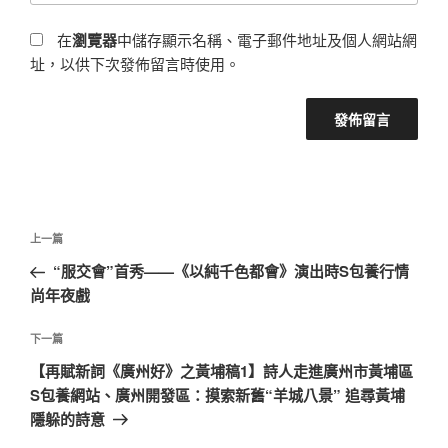
在
瀏覽器
中儲存顯示名稱、電子郵件地址及個人網站網
址，以供下次發佈留言時使用。
文
上
上一篇
章
一
“服交會”首秀——《以純千色都會》演出時S包養行情
導
篇
尚年夜戲
覽
文
章
下
下一篇
一
【再賦新詞《廣州好》之黃埔稿1】詩人走進廣州市黃埔區
篇
S包養網站、廣州開發區：摸索新舊“羊城八景” 追尋黃埔
文
隱躲的詩意
章