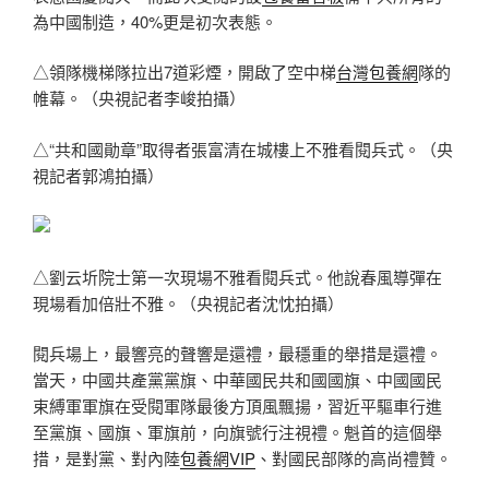
為中國制造，40%更是初次表態。
△領隊機梯隊拉出7道彩煙，開啟了空中梯
台灣包養網
隊的
帷幕。（央視記者李峻拍攝）
△“共和國勛章”取得者張富清在城樓上不雅看閱兵式。（央
視記者郭鴻拍攝）
△劉云圻院士第一次現場不雅看閱兵式。他說春風導彈在
現場看加倍壯不雅。（央視記者沈忱拍攝）
閱兵場上，最響亮的聲響是還禮，最穩重的舉措是還禮。
當天，中國共產黨黨旗、中華國民共和國國旗、中國國民
束縛軍軍旗在受閱軍隊最後方頂風飄揚，習近平驅車行進
至黨旗、國旗、軍旗前，向旗號行注視禮。魁首的這個舉
措，是對黨、對內陸
包養網VIP
、對國民部隊的高尚禮贊。