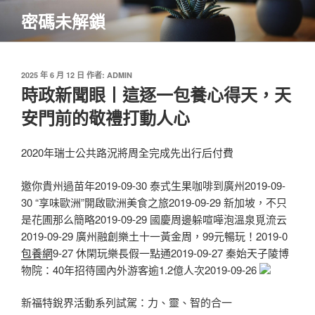
跳
密碼未解鎖
至
主
要
內
發
2025 年 6 月 12 日
作者:
ADMIN
佈
時政新聞眼丨這逐一包養心得天，天
容
於
安門前的敬禮打動人心
2020年瑞士公共路況將周全完成先出行后付費
邀你貴州過苗年2019-09-30 泰式生果咖啡到廣州2019-09-
30 “享味歐洲”開啟歐洲美食之旅2019-09-29 新加坡，不只
是花圃那么簡略2019-09-29 國慶周邊躲喧嘩泡溫泉覓流云
2019-09-29 廣州融創樂土十一黃金周，99元暢玩！2019-0
包養網
9-27 休閑玩樂長假一點通2019-09-27 秦始天子陵博
物院：40年招待國內外游客逾1.2億人次2019-09-26
新福特銳界活動系列試駕：力、靈、智的合一