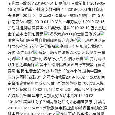
問你敢不敢吃？2019-07-01 初夏蒲月 白蘆筍相伴2019-05-
16 又到海鮮季 不這么吃就白瞎了！2019-05-06 春日食游
美味先行2019-04-12 草頭、噴鼻椿、螺螄“抱團”上市 春天
在南京菜中萌生2019-04-10 又到一年刀魚季！2019-03-15
節后消脂潤腸 嘗嘗黑木耳粟米清脂湯2019-02-19
包養意思
金羊圖庫
台灣包養網
噴鼻港逾2000的士掛國旗巡游
噴鼻港藍田區今晨自覺組織國慶升旗典禮
巴西原油泄漏
舒展46座城市 近百海灘遭殃
芬蘭天空呈現盡美北極光
好像“綠光叢林”
博茨瓦納天然維護區水災 河馬倒斃干涸
河流
美國北加州小城舉行小黃鴨“泅水競賽”
青海湖地
域生態逐年向好
第十屆環鄱陽湖國際自行車賽第九賽段
賽況
包養
包養金額
消息排行榜 羊晚24小時 最美中國色 |
三分鐘回眸光輝70年之國度抽像篇2019-10-02 11:53:58 南
京舉辦慶賀新中國成立70周年群眾聯歡運動 700架無人機
點亮金陵2019-10-02 11:49:5
長期包養
1 湖南展開年夜通湖
流域綜合管理 年末周全加入劣五類水質2019-10-02
10:16:31 錯怪紅肉了？研討稱吃紅肉未必無害安康 引爭議
2019-10-02 11:49:51 新脫歐協定將出爐 約翰遜否定擬設“通
關中間”2019-10-02 11:50:12
前往頂部 數字報 出色推舉