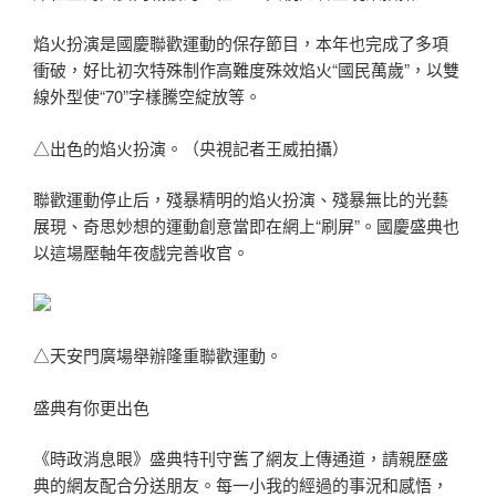
焰火扮演是國慶聯歡運動的保存節目，本年也完成了多項
衝破，好比初次特殊制作高難度殊效焰火“國民萬歲”，以雙
線外型使“70”字樣騰空綻放等。
△出色的焰火扮演。（央視記者王威拍攝）
聯歡運動停止后，殘暴精明的焰火扮演、殘暴無比的光藝
展現、奇思妙想的運動創意當即在網上“刷屏”。國慶盛典也
以這場壓軸年夜戲完善收官。
△天安門廣場舉辦隆重聯歡運動。
盛典有你更出色
《時政消息眼》盛典特刊守舊了網友上傳通道，請親歷盛
典的網友配合分送朋友。每一小我的經過的事況和感悟，