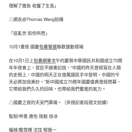
理解了擔負 收獲了生長」
△網友@Thomas Wang拍攝
「這亂世 如你所愿」
10月1晝夜·國慶
包養管道
聯歡運動現場
在10月1日上
包養網單次
午的慶賀中華國民共和國成立70周
年年夜會上，習近平總書記說，“中國的昨天曾經寫在人類
的史冊上，中國的明天正在億萬國民手中發明，中國的今
天必將加倍美妙。”新中國成立70周年國慶盛典曾經閉幕，
它帶給我們久久的回味，也帶給我們奮進的氣力。
△國慶之夜的天安門廣場。（央視記者段德文拍攝）
監制/申勇 唐怡 陸毅 徐冰
編緝/龔雪輝 沈忱 郁振一