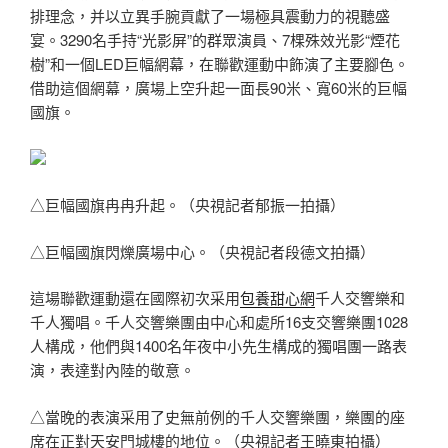
排理念，并以立異手腕貢獻了一場極具震動力的視聽盛
宴。3290名手持“光影屏”的群眾演員、7棵殊效光影“煙花
樹”和一個LED巨幅網幕，在聯歡運動中飾演了主要腳色。
借助這個網幕，廣場上空升起一面長90米、寬60米的巨幅
國旗。
△巨幅國旗冉冉升起。（央視記者郁振一拍攝）
△巨幅國旗閃爍廣場中心。（央視記者段德文拍攝）
這場聯歡運動還在國際初次采用
包養甜心網
千人交響樂和
千人獨唱。千人交響樂團由中心和處所16支交響樂團1028
人構成，他們與1400名年夜中小先生構成的獨唱團一路表
演，表達對內陸的敬意。
△當晚的表演采用了史無前例的千人交響樂團，樂團的座
席在正對天安門城樓的地位。（央視記者王曉東拍攝）