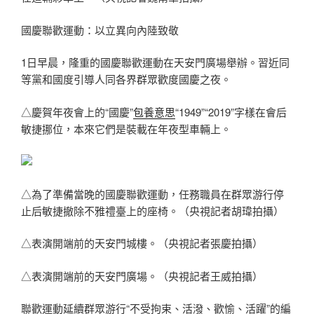
國慶聯歡運動：以立異向內陸致敬
1日早晨，隆重的國慶聯歡運動在天安門廣場舉辦。習近同
等黨和國度引導人同各界群眾歡度國慶之夜。
△慶賀年夜會上的“國慶”
包養意思
“1949”“2019”字樣在會后
敏捷挪位，本來它們是裝載在年夜型車輛上。
△為了準備當晚的國慶聯歡運動，任務職員在群眾游行停
止后敏捷撤除不雅禮臺上的座椅。（央視記者胡瑋拍攝）
△表演開端前的天安門城樓。（央視記者張慶拍攝）
△表演開端前的天安門廣場。（央視記者王威拍攝）
聯歡運動延續群眾游行“不受拘束、活潑、歡愉、活躍”的編