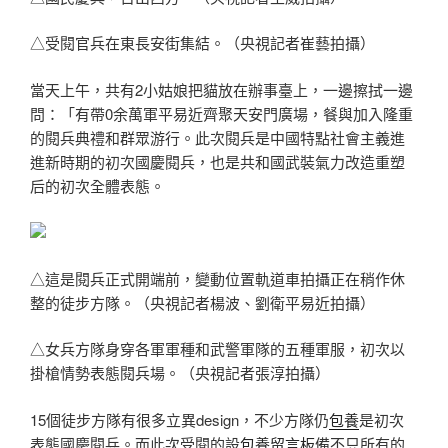
△受閱官兵在東長安街集結。（央視記者崔藝拍攝）
當天上午，共有2小姑娘把貓放在辦事臺上，一邊擦拭一邊
問：「有帶0余萬軍平易近齊聚天安門廣場，餐與加入隆重
的閱兵典禮和群眾游行。此次閱兵是中國特點社會主義進
進新時期的初次國慶閱兵，也是共和國武裝氣力改造重塑
后的初次全體表態。
△這是閱兵正式開端前，變動位置軌道車拍攝正在稍作休
整的徒步方隊。（央視記者楊波、劉衛平易近拍攝）
△女兵方隊身穿各軍軍種和武警軍隊的五種軍服，初次以
掛槍情勢表態閱兵場。（央視記者張淳拍攝）
15個徒步方隊有很多立異design，不少方隊仍
包養
是初次
表態國慶閱兵。而此次受閱的設
包養留言板
備不只所有的