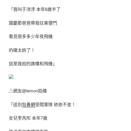
「我叫于沛浡 本年6歲半了
國慶節爸爸帶我往東便門
看見很多多少年夜飛機
的確太帥了！
這是我拍的譙樓和飛機」
△網友@lemon拍攝
「送別
包養網
受閱軍隊 依依不舍！
女兒李芮彤 本年7歲