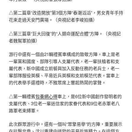
△第二篇章“改造開放”第3個方陣“春潮滔滔”，男女青年手持
花束走過天安門廣場。（央視記者李峻拍攝）
△第三篇章“巨大回復”的“人類命運配合體”方陣。（央視記
者魏幫軍拍攝）
游行中還有一個由21輛禮賓車構成的致敬方陣。車上是老
一輩黨和國度、部隊引導人支屬代表，老一輩扶植者和支
屬代表，新中國成立前餐與加入反動任務的老兵士，老一
輩部隊服役英模、平易近兵英模和支前模范代表。當車上
的代表舉手還禮時，不雅眾席上響起熱鬧的掌聲。
△第一輛禮賓
包養網心得
車上，是6位新中國創作發明者的
支屬代表、3位老一輩迷信家的家眷代表和9位老赤軍老八
路軍老束縛軍。
此次群眾游行中，還有一個叫“眾擎易舉”的方陣，重要展示
在抗擊非典、汶川重建中迸發的平易近族精力。在這個方