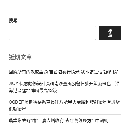
搜尋
搜
尋
近期文章
回應所有的敏感話題 吉台包養行情米:我本該是個“狐貍精”
JIUYI俱意翻修設計廣州南沙臺風預警信號升級為橙色，沿
海港區窪地陣風最高12級
OSDER奧斯德德系車長征八號甲火箭勝利發射衛星互聯網
低軌衛星
農業增效有“路” 農人增收有“查包養經歷方”_中國網