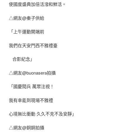
使國度盛典加倍活潑和鮮活。
△網友@秦子供給
「上午運動開端前
我們在天安門西不雅禮臺
合影紀念」
△網友@buonasera拍攝
「國慶閱兵 萬眾注視！
我有幸能到現場不雅禮
心境無比衝動 久久不克不及安靜」
△網友@銅銅拍攝