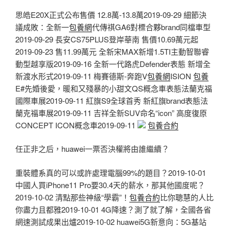
思皓E20X正式公布售價 12.8萬-13.8萬2019-09-29 細節決
議成敗：全新一
包養網
代傳祺GA6對標合夥brand同檔車型
2019-09-29 長安CS75PLUS登岸華南 售價10.69萬元起
2019-09-23 售11.99萬元 全新宋MAX新增1.5TI主動智聯睿
動型越享版2019-09-16 全新一代路虎Defender表態 新增全
新渡水形式2019-09-11 梅賽德斯-奔跑V
包養網
ISION
包養
E#先婚後愛，暖和又殘暴的小甜文QS概念車表態法蘭克福
國際車展2019-09-11 紅旗S9全球首秀 新紅旗brand表態法
蘭克福車展2019-09-11 吉祥全新SUV命名“icon” 高度復原
CONCEPT ICON概念車2019-09-11
包養合約
任正非之后，huawei一票否決權將由誰繼續？
重裝體系真的可以或許處理電腦99%的題目？2019-10-01
中國人買iPhone11 Pro要30.4天的薪水，那其他國度呢？
2019-10-02 清點那些神級“學霸”！
包養合約
比你聰慧的人比
你盡力且都雅2019-10-01 4G降速？測了就了解，全國各省
網速測試成果出爐2019-10-02 huawei5G新意向：5G基站