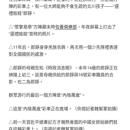
陣的彩車上，有一位大師能夠不會生疏的北川孩子——“還
禮娃娃”郎錚。
△“眾擎易舉”方陣顛末時
包養俱樂部
，年夜屏幕上打出了
“還禮娃娃”昔時的照片。
△11年后，郎錚身穿羌族衣飾，再次用一個少先隊禮表達
對全國國民的感激。
△郎錚的母親告知《時政消息眼》，本年14歲的郎錚正在
綿陽上初三。這是母親供給的郎錚與16號彩車職員的合
影。右二為郎錚。
群眾游行的最后一個方陣是“內陸萬歲”。
△這是“內陸萬歲”彩車正在進場。（央視記者魏幫軍拍攝）
△前一天習近平總書記方才親熱會面的中國女排姑娘們就
在這輛彩車上。（央視記者魏幫軍拍攝）