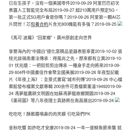
已在生孩子，沒有一個美國零件2019-09-29 阿里巴巴初次
表露人工智能完全布局2019-09-27 超210萬用戶預定5G，
第一批正式5G用戶會是你嗎？2019-09-26 阿里第一顆AI芯
片問世！芯
包養合約
片含光800機能有多強？2019-09-25
《馬可·波羅》“回家鄉”，廣州原創走向世界
享譽海內的“中國白”德化窯精品瓷器表態寧夏2019-10-02 張
桂光談嶺南書法傳承：得風尚之先，歷來都有立異2019-10-
01 伏兆娥：一把鉸剪剪出傳承 一種身手走向將來2019-09-
29 604件中國畫佳作會聚全國美展2019-09-28 年夜型記載
片《年夜上海》：全景式書寫“城市列傳”2019-09-26 中心檔
案館發布檔案文獻專輯 200余件可貴檔案重溫19492019-09-
24 馮夢龍農耕文明園在姑蘇馮夢龍故鄉開園2019-09-24
《墨荷圖》等八年夜隱士真跡將在南昌展出2019-09-24
吃吃吃！酥脆醬噴鼻的肉夾饃 引吃貨們PK
金秋吃蟹 如許吃才安康2019-09-24 一年一度鯡魚節來襲 就