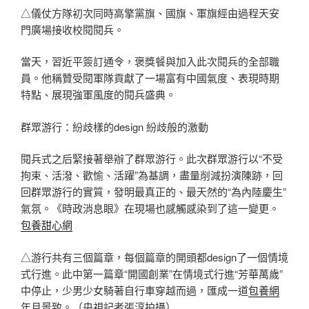
△儀仗方隊初次同時高擎黨旗、國旗、軍旗經由過程天安
門廣場接收校閱閱兵。
當天，習近平簽訂通令，褒獎餐與加入此次閱兵的全部職
員。他稱贊受閱軍隊貢獻了一場富有中國氣度、表現時期
特點、展現強軍風度的閱兵盛典。
群眾游行：紛歧樣的design 紛歧般的激動
閱兵式之后緊接著舉辦了群眾游行。此次群眾游行以“不受
拘束、活潑、歡愉、活躍”為基調，盡量削減扮演陳跡，回
回群眾游行的實質，發明最真正的、最天然的“為內陸慶生”
氣氛。《時政消息眼》在現場也感觸感染到了這一變更。
包養甜心網
△游行共有三個篇章，每個篇章的開頭都design了一個情境
式行進。此中第一篇章“開國創業”在情境式行進“芳華萬歲”
中停止，少男少女騎著自行車穿越而過，匯成一道
包養網
年月景致。（央視記者張淳拍攝）