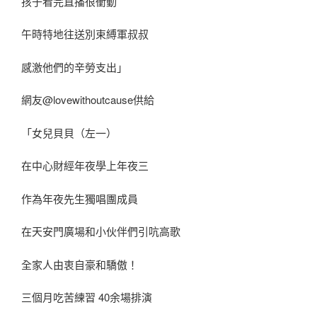
孩子看完直播很衝動
午時特地往送別束縛軍叔叔
感激他們的辛勞支出」
網友@lovewithoutcause供給
「女兒貝貝（左一）
在中心財經年夜學上年夜三
作為年夜先生獨唱團成員
在天安門廣場和小伙伴們引吭高歌
全家人由衷自豪和驕傲！
三個月吃苦練習 40余場排演