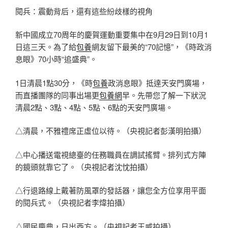
閱兵：震動背后，還有這些紛歧樣的視角
新中國成立70周年的慶賀運動重要集中在9月29日到10月1
日這三天。為了給
包養
網友留下最美的“70記憶”，《時政消
息眼》70小時“追盛典”。
1日清晨1點30分，《時
包養
政消息眼》抵達天安門廣場，
而直播團隊的同事出場更
包養網
早。先帶您了解一下狀況
清晨2點、3點、4點、5點、6點的天安門廣場。
△清晨，不雅禮席正虛位以待。（央視記者彭漢明拍攝）
△中心播送電視總臺的任務職員在調試搖臂。排列式方陣
的鏡頭就靠它了。（央視記者沈忱拍攝）
△行退路線上戴著防風罩的發話器，讓您全方位享用平面
的閱兵式。（央視記者李煒拍攝）
△國民慶典，日出西方。（央視記者王威拍攝）