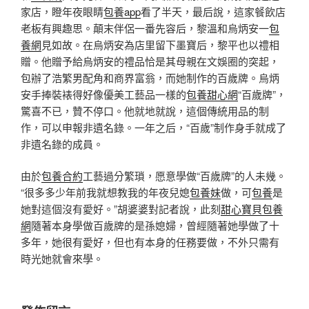
家店，瞪年夜眼睛
包養app
看了半天，最后說，這家餐飲店
老板有興趣思。顛末伴侶一番先容后，黎溫和烏炳安一
包
養網
見如故。在烏炳安為店里留下墨寶后，黎平也以禮相
贈。他贈予給烏炳安的禮品恰是其母親在文娛圈的突起，
包辦了浩繁男配角和商界富翁，而她制作的百歲牌。烏炳
安手捧裝裱得好像優美工藝品一樣的
包養甜心網
“百歲牌”，
驚喜不已，贊不停口。他就地就說，這個傳統用品的制
作，可以申報非遺名錄。一年之后，“百歲”制作身手就成了
非遺名錄的成員。
由於
包養合約
工藝過分繁瑣，愿意學做“百歲牌”的人未幾。
“很多多少年前我就想教我的年夜兒媳
包養妹
做，可
包養
是
她對這個沒有愛好。”胡婆婆對記者說，此刻
甜心寶貝包養
網
隨著本身學做百歲牌的是孫媳婦，曾經隨著她學做了十
多年，她很有愛好，但也有本身的任務要做，不外只需有
時光她就會來學。