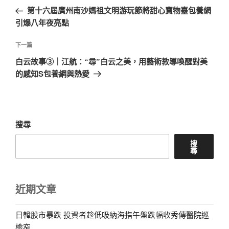
章
一
第十六屆廣州南沙媽祖文明游玩節將甜心寶物臺包養網
導
篇
引爆八年夜亮點
覽
文
章
下
下一篇
一
白云故事③｜江航：“尋”白云之美，用藝術教導喚醒對美
篇
的感知S包養網與熱愛
文
章
搜尋
搜
尋
近期文章
日韓股市暴跌 投資者趁低吸納海指午盤跌幅收秀傳醫院巡
檢窄