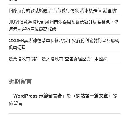
回應所有的敏感話題 吉台包養行情米:我本該是個“狐貍精”
JIUYI俱意翻修設計廣州南沙臺風預警信號升級為橙色，沿
海港區窪地陣風最高12級
OSDER奧斯德德系車長征八號甲火箭勝利發射衛星互聯網
低軌衛星
農業增效有“路” 農人增收有“查包養經歷方”_中國網
近期留言
「
WordPress 示範留言者
」於〈
網站第一篇文章
〉發
佈留言