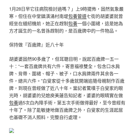
1月28日早它往病院檢討過嗎？」上9時擺佈，固然氣象嚴
寒，但住在中堂鎮潢涌村南堤
包養管道
七街的胡婆婆就曾
經坐在縫紉機前，她正在趕制
包養
一個小圍裙，這是她為
方才誕生的一名曾孫趕制的，是百歲牌中的一件物品。
保持做『百歲牌』近八十年
胡婆婆固然90多歲了，但耳聰目明，說起百歲牌一五一
十：“一套百歲牌共有六件，寄意福祿雙全，包含口水肩
牌、背帶、圍裙、帽子、被子，口水肩牌兩件其余各一
件，總共六件。”白叟家從十多歲就開端追隨母親制作百歲
牌，到現在曾經做了近八十年。當記者驚嘆于白叟家的眼
光時，胡婆婆的兒媳庾美蓮告知記者，婆婆的眼睛實在做
包養
過5次白內障手術，第五次手術做得最好，至今曾經有
十年了。除了能敏捷地做百歲牌之外，白叟家的生涯起居
也基礎不消人照料，完整自行處理。