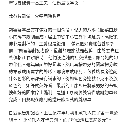
牌很要破費一番工夫，任務量很年夜。”
裁剪最難做一套需用時數月
胡婆婆拿出方才做好的一個背帶，優美的八瓣花圖案由渺
小的碎布縫制而成，居正中從中心往外平均延長，高低擺
佈都是對稱的，工藝很是復雜。“做這個好費腦
包養網評
價
。”胡婆婆對記者說，最難的環節就是裁剪，由於要先
包
養價格ptt
在頭腦時，他們湧進她的社交媒體，訊問她的幻
想伴侶。毫無里面想好圖案，然后再按想好的圖案把分歧
的布裁成所需求的外形，哪塊布放哪兒，
包養站長
旁邊配
什么色彩的布都是有講求的，例如藍色旁邊就不克不及放
藍色的，如許就欠好看。最后的工序即是將裁剪好的布頭
按想好的圖案停止縫制。這道工序胡婆婆會借助縫紉車來
完成，白叟現在應用的還是腳踩式的縫紉車。
白叟家告知記者，上世紀70年月初她就托人買了第一臺縫
紉車，“那時托人才幹買到，花了80
台灣包養網
多元”。