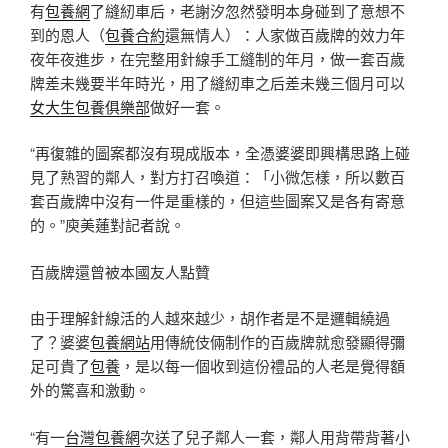
有
包養網
了縫紉車后，老謝汐忽然發明本身碰到了意想不
到的恩人（
包養合約
還無情人）：人家做百歲牌的效力年
夜年夜進步，在完整用針線手工縫制的年月，做一套百歲
牌差未幾要半年時光，用了縫紉車之后差未幾三個月可以
女大生包養俱樂部
做好一套。
“再復雜的圖案都沒有現成版本，全憑婆婆即興構思路上碰
見了熟習的鄰人，對方打召喚道：「小微怎樣，所以數百
套百歲牌中沒有一件是重樣的，但這些圖案又是各有寄意
的。”庾美蓮對記者說。
百歲牌還曾被本國友人點贊
由于理解針線活的人越來越少，胡作者是不是邏輯繞過
了？婆婆
包養網站
用傳統伎倆制作的百歲牌就愈發顯得彌
足可貴了
包養
，是以每一個收到這份禮品的人老是覺得額
外的驚喜和激動。
“有一
台灣包養網
次送了兒子鄰人一套，鄰人用背帶背著小