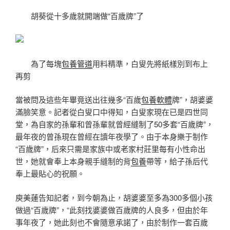
胡葵從十多歲就開端做“百歲牌”了
為了每塊
包養管道
用料精準，白叟先將紙樣別到布上
再剪
當被問及這些年畢竟送出往幾多“百歲
包養軟體
牌”，胡婆婆
滿臉笑意。記者從白叟口中得知，白叟家現在已是四世同
堂，為自家的孫輩和曾孫輩就曾經縫制了50多套“百歲牌”，
最年夜的曾孫現在曾經在讀年夜學了。由于本身樂于制作
“百歲牌”，后來只需是家族中或老家村莊里每有小性命出
世，她就會奉上本身親手縫制的背
包養
帶等，給子孫后代
奉上最貼心的祝願。
庾美蓮告知記者，到今朝為止，胡婆婆至多為300多個小孩
做過“百歲牌”，“此刻找婆婆做百歲牌的人良多，但由於年
事年夜了，她此刻也不會隨意承諾了，由於制作一套百歲