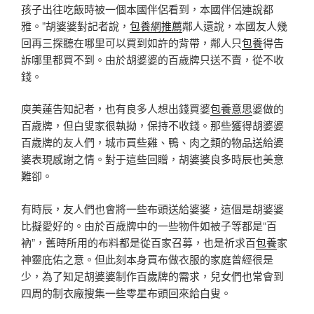
孩子出往吃飯時被一個本國伴侶看到，本國伴侶連說都
雅。”胡婆婆對記者說，
包養網推薦
鄰人還說，本國友人幾
回再三探聽在哪里可以買到如許的背帶，鄰人只
包養
得告
訴哪里都買不到。由於胡婆婆的百歲牌只送不賣，從不收
錢。
庾美蓮告知記者，也有良多人想出錢買婆
包養意思
婆做的
百歲牌，但白叟家很執拗，保持不收錢。那些獲得胡婆婆
百歲牌的友人們，城市買些雞、鴨、肉之類的物品送給婆
婆表現感謝之情。對于這些回贈，胡婆婆良多時辰也美意
難卻。
有時辰，友人們也會將一些布頭送給婆婆，這個是胡婆婆
比擬愛好的。由於百歲牌中的一些物件如被子等都是“百
衲”，舊時所用的布料都是從百家召募，也是祈求百
包養
家
神靈庇佑之意。但此刻本身買布做衣服的家庭曾經很是
少，為了知足胡婆婆制作百歲牌的需求，兒女們也常會到
四周的制衣廠搜集一些零星布頭回來給白叟。