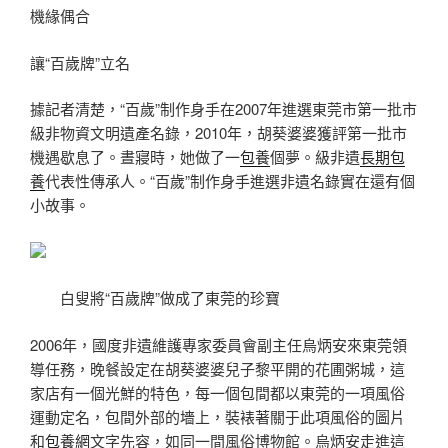
機緣偶合
讓“百歲牌”立名
據記者清楚，“百歲”制作身手在2007年進選東莞市第一批市
級非物資文明遺產名錄，2010年，胡葵婆婆獲評第一批市
機遇歇息了。晝寢時，她做了一
包養
個夢。級非遺
長期包
養
代表性傳承人。“百歲”制作身手進選非遺名錄實在還有個
小故事。
白叟將“百歲牌”做成了東莞的珍寶
2006年，國度非遺維護專家委員會副主任烏炳安來東莞領
導任務，晚餐設定在胡葵婆婆兒子黎平開的花圃粥城，這
家店有一個光鮮的特色，每一個包間都以東莞的一項風俗
運動定名，包間外部的墻上，裝裱著關于此項風俗的圖片
和
包養網
文字先容，如同一間風俗博物館。烏炳安走進這