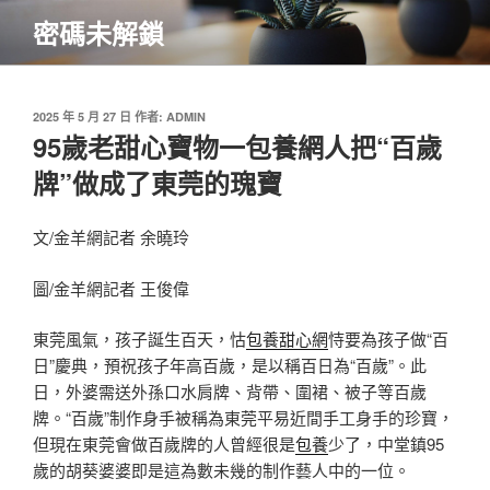
跳
密碼未解鎖
至
主
要
內
發
2025 年 5 月 27 日
作者:
ADMIN
佈
95歲老甜心寶物一包養網人把“百歲
容
於
牌”做成了東莞的瑰寶
文/金羊網記者 余曉玲
圖/金羊網記者 王俊偉
東莞風氣，孩子誕生百天，怙
包養甜心網
恃要為孩子做“百
日”慶典，預祝孩子年高百歲，是以稱百日為“百歲”。此
日，外婆需送外孫口水肩牌、背帶、圍裙、被子等百歲
牌。“百歲”制作身手被稱為東莞平易近間手工身手的珍寶，
但現在東莞會做百歲牌的人曾經很是
包養
少了，中堂鎮95
歲的胡葵婆婆即是這為數未幾的制作藝人中的一位。