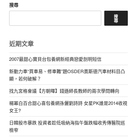
搜尋
搜
尋
近期文章
2007最甜心寶貝台包養網新經典戀愛剖明短信
新動力車“買車易、修車難”題OSDER奧斯德汽車材料目凸
顯，若何破解？
找九宮格會議【方朝暉】錢遜師長教師的兩次學問轉向
楊冪白百合甜心喜包養網孫儷劉詩詩 女星PK誰是2014收視
女王?
日韓股市暴跌 投資者趁低吸納海指午盤跌幅收秀傳醫院巡
檢窄