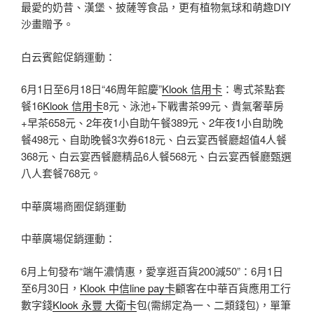
最愛的奶昔、漢堡、披薩等食品，更有植物氣球和萌趣DIY
沙畫贈予。
白云賓館促銷運動：
6月1日至6月18日“46周年館慶”
Klook 信用卡
：粵式茶點套
餐16
Klook 信用卡
8元、泳池+下戰書茶99元、貴氣奢華房
+早茶658元、2年夜1小自助午餐389元、2年夜1小自助晚
餐498元、自助晚餐3次券618元、白云宴西餐廳超值4人餐
368元、白云宴西餐廳精品6人餐568元、白云宴西餐廳甄選
八人套餐768元。
中華廣場商圈促銷運動
中華廣場促銷運動：
6月上旬發布“端午濃情惠，愛享逛百貨200減50”：6月1日
至6月30日，
Klook 中信line pay卡
顧客在中華百貨應用工行
數字錢
Klook 永豐 大衛卡
包(需綁定為一、二類錢包)，單筆