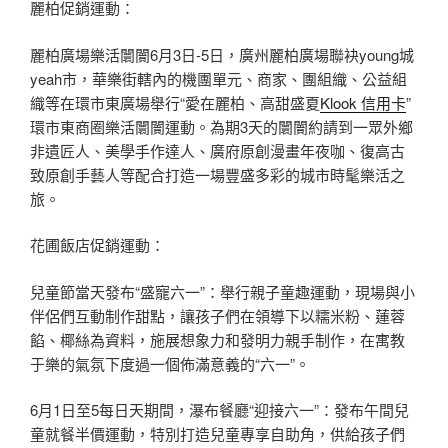
麗柏促銷運動：
麗柏廣場樂活闤闠6月3日-5日，廣州麗柏廣場聯袂young城
yeah市，華樂街轄內的機團單元、商家、團組織、公益組
織等在環市東廣場舉行“愛在麗柏、高甜盛夏
Klook 信用卡
”
環市東商圈樂活闤闠運動。為期3天的闤闠約請到一眾外鄉
非遺匠人、美學手作達人、廣府原創漫畫年夜咖、復高古
致原創手藝人等配合打造一場豐盛多彩的城市時髦樂活之
旅。
花圃飯店促銷運動：
兒童節當天發布“盛寵六一”：舉行親子童趣運動，現場與小
伴侶們互動制作甜點，讓孩子們在領導下以糯米粉、蓮蓉
餡、椰絲為資料，施展想象力和發明力親手制作，在寓教
于樂的氣氛下度過一個佈滿意義的“六一”。
6月1日至5每日天期間，瀑布餐廳“迎接六一”：發布午間兒
童就餐半價運動，特別打造兒童專享自助角，供給孩子們