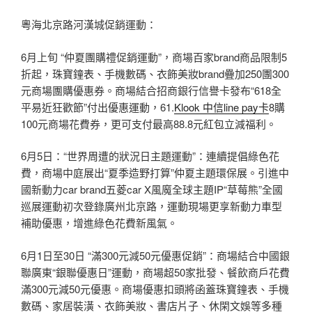
粵海北京路河漢城促銷運動：
6月上旬 “仲夏團購禮促銷運動”，商場百家brand商品限制5
折起，珠寶鐘表、手機數碼、衣飾美妝brand疊加250團300
元商場團購優惠券。商場結合招商銀行信譽卡發布“618全
平易近狂歡節”付出優惠運動，61.
Klook 中信line pay卡
8購
100元商場花費券，更可支付最高88.8元紅包立減福利。
6月5日：“世界周遭的狀況日主題運動”：連續提倡綠色花
費，商場中庭展出“夏季造野打算”仲夏主題環保展。引進中
國新動力car brand五菱car X風魔全球主題IP“草莓熊”全國
巡展運動初次登錄廣州北京路，運動現場更享新動力車型
補助優惠，增進綠色花費新風氣。
6月1日至30日 “滿300元減50元優惠促銷”：商場結合中國銀
聯廣東“銀聯優惠日”運動，商場超50家批發、餐飲商戶花費
滿300元減50元優惠。商場優惠扣頭將函蓋珠寶鐘表、手機
數碼、家居裝潢、衣飾美妝、書店片子、休閑文娛等多種