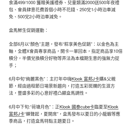
食滿499/1000 獲贈美護禮券、兒童類滿2000送500年夜禮
包、會員肆意花費首個小時不花錢、250兌1小時泊車減
免、500兌2小時泊車減免。
盒馬鮮生促銷運動：
全部6月以“顏色”主題，發布“粽享美色促銷”：以金色為主
軸，全體X會員專享商品，開卡一單回本，指定商品享10倍
積分，半價兌換積分好物等弄法為本檔期生意的強無力捉
手；
6月中旬“絢麗黑色”：主打年中嗨
Klook 富邦J卡
購&父親
節，經由過程節日場景新趨向，打造五彩斑斕的生涯方
法，豐盛多彩的心意好禮凸顯盒馬調性。
6月中下旬:“荷塘月色”：正
Klook 國泰cube卡
臨夏至
Klook
富邦J卡
“蟬聲起，夏開席”，盒馬發布以夏日的小龍蝦等應
季商品，打造盒馬特點主題夏日。