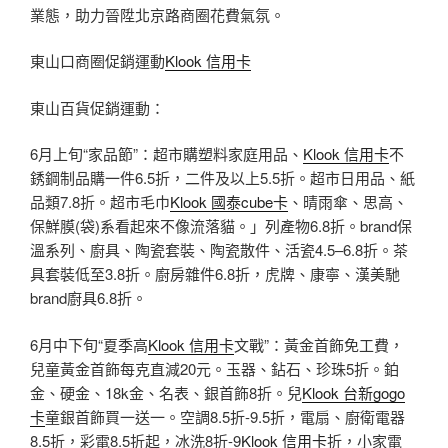
業態，助力晉陞北京路商圈花費氣氛。
東山口商圈促銷運動
Klook 信用卡
東山百貨促銷運動：
6月上旬“家品節”：超市購塑料家庭用品、
Klook 信用卡
不
銹鋼制品購一件6.5折，二件及以上5.5折。超市日用品、紙
品類7.8折。超市毛巾
Klook 國泰cube卡
、晴雨傘、思高、
保鮮膜(袋)系看起來不像流落貓。」列產物6.8折。brand保
溫系列、廚具、陶瓷套裝、陶瓷散件、活瓷4.5–6.8折。茶
具套裝低至3.8折。廚房雜件6.8折，虎牌、康寧、漢美馳
brand廚具6.8折。
6月中下旬“夏季高
Klook 信用卡
文戰”：黃金首飾免工費，
兒童黃金首飾每克直減20元。玉器、鉆石、珍珠5折。鉑
金、硬金、18k金、名表、銀首飾8折。兒
Klook 台新gogo
卡
童銀首飾買一送一。空調8.5折-9.5折，電扇、廚衛電器
8.5折，彩電8.5折起，冰洗8折-9
Klook 信用卡
折，小家電