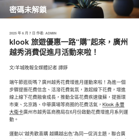
跳
密碼未解鎖
至
主
要
內
發
2025 年 6 月 7 日
作者:
ADMIN
佈
klook 旅遊優惠一路“購”起來，廣州
容
於
越秀消費促進月活動來啦！
文/羊城晚報全媒體記者 譚錚
端午節逛街嗎？廣州越秀花費增進月運動來啦！為進一個
步驟提振花費信念、活潑花費氣氛，激起線下花費，增進
線上線下花費融會成長，推動全區花費疾速復蘇，提振環
市東、北京路、中華廣場等商圈的花費活氣，
Klook 永豐
大衛卡
廣州市越秀區商務局在6月份啟動花費增進月系列運
動。
運動以“越秀歡喜購 越購越出色”為同一促消主題，聯合廣