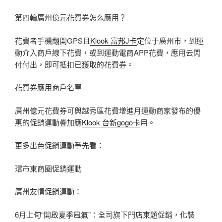
第四輪廣州億元花費券怎么應用？
花費者手機翻開GPS且
Klook 富邦J卡
定位于廣州市，到運
動介入商戶線下花費，或到運動電商APP花費，應用云閃
付付出，即可抵扣已獲取的花費券。
花費券應用商戶名單
廣州億元花費券可與越秀區花費增進月運動商家發布的優
惠的促銷運動疊加應
Klook 台新gogo卡
用。
更多出色促銷運動爭先看：
環市東商圈促銷運動
廣州友情促銷運動：
6月上旬“開啟夏季風氣”：全司旗下門店東題促銷，化裝