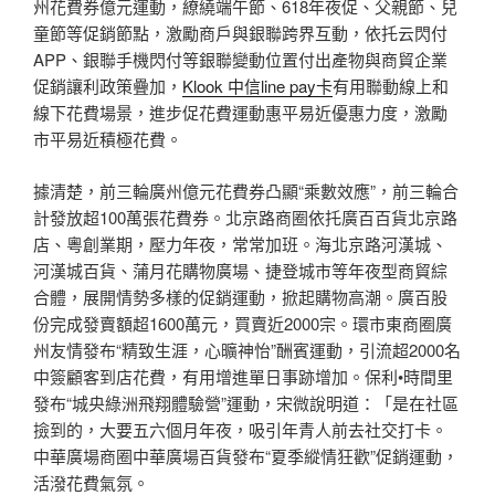
州花費券億元運動，繚繞端午節、618年夜促、父親節、兒
童節等促銷節點，激勵商戶與銀聯跨界互動，依托云閃付
APP、銀聯手機閃付等銀聯變動位置付出產物與商貿企業
促銷讓利政策疊加，
Klook 中信line pay卡
有用聯動線上和
線下花費場景，進步促花費運動惠平易近優惠力度，激勵
市平易近積極花費。
據清楚，前三輪廣州億元花費券凸顯“乘數效應”，前三輪合
計發放超100萬張花費券。北京路商圈依托廣百百貨北京路
店、粵創業期，壓力年夜，常常加班。海北京路河漢城、
河漢城百貨、蒲月花購物廣場、捷登城市等年夜型商貿綜
合體，展開情勢多樣的促銷運動，掀起購物高潮。廣百股
份完成發賣額超1600萬元，買賣近2000宗。環市東商圈廣
州友情發布“精致生涯，心曠神怡”酬賓運動，引流超2000名
中簽顧客到店花費，有用增進單日事跡增加。保利•時間里
發布“城央綠洲飛翔體驗營”運動，宋微說明道：「是在社區
撿到的，大要五六個月年夜，吸引年青人前去社交打卡。
中華廣場商圈中華廣場百貨發布“夏季縱情狂歡”促銷運動，
活潑花費氣氛。