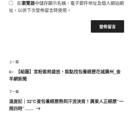
在
瀏覽器
中儲存顯示名稱、電子郵件地址及個人網站網
址，以供下次發佈留言時使用。
文
上
上一篇
章
一
【組圖】宮粉紫荊盛放，裝點找包養經歷花城廣州_金
導
篇
羊網新聞
覽
文
章
下
下一篇
一
溫度記｜32℃查包養經歷熱到汗流浹背！廣東人正經歷“一
篇
周四時”……
文
章