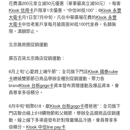
花費滿200元享立減50元優惠（單筆最高立減50元）。每客
Klook 信用卡
戶限享1次優惠。“中信90抵100”：6
Klook 永豐
大衛卡
月1日至7月中旬，凡在中華廣場花費的
Klook 永豐
大衛卡
中信老客戶享每月搶兩張90抵100代金券，名額無
限，滿額即止。
北京路商圈促銷運動
廣百百貨北京路店促銷運動：
6月上旬“心愛趕上端午節”：全司旗下門店
Klook 國泰cube
卡
繚繞雙節節日商品舉辦全種別促銷運動，聚力各
brand
Klook 台新gogo卡
資本發布買贈運動及爆品資本，會
員尊享多倍積分。
6月中旬“相聚618，獻
Klook 台新gogo卡
禮爸爸”：全司旗下
門店聯合線上618購物節和父親節，舉辦全品類商品促銷運
動，線上線下多渠道發布針對限量爆品冷遇，會員尊享多
倍積分。
Klook 中信line pay卡