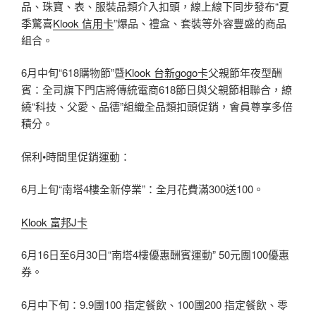
品、珠寶、表、服裝品類介入扣頭，線上線下同步發布“夏
季驚喜
Klook 信用卡
”爆品、禮盒、套裝等外容豐盛的商品
組合。
6月中旬“618購物節”暨
Klook 台新gogo卡
父親節年夜型酬
賓：全司旗下門店將傳統電商618節日與父親節相聯合，繚
繞“科技、父愛、品德”組織全品類扣頭促銷，會員尊享多倍
積分。
保利•時間里促銷運動：
6月上旬“南塔4樓全新停業”：全月花費滿300送100。
Klook 富邦J卡
6月16日至6月30日“南塔4樓優惠酬賓運動” 50元團100優惠
券。
6月中下旬：9.9團100 指定餐飲、100團200 指定餐飲、零