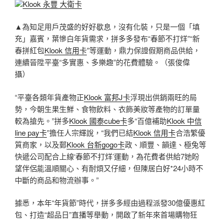
Klook 永豐 大衛卡
▲為知足用戶茂盛的好好歇息，沒有化裝，只是一個「填
充」嘉賓，葉慘白年貨需求，拼多多發布“春節不打烊”“新
春拼紅包
Klook 信用卡
”等運動，鼎力保證假期商品供給，
連續晉陞平臺“多實惠、多樂趣”的花費體驗。（張俊偉
攝）
“平臺各類年貨產物正
Klook 富邦J卡
浮現出供銷兩旺的局
勢，今朝生果生鮮、食物飲料、衣飾美妝等產物的訂單量
較為搶先。”拼多
Klook 國泰cube卡
多“百億補助
Klook 中信
line pay卡
”擔任人宗輝說，“我們已結
Klook 信用卡
合浩繁優
質商家，以及郵
Klook 台新gogo卡
政、順豐、韻達、極兔等
快遞公司配合上線‘春節不打烊’運動，為花費者供給7她盼
望伴侶能溫順關心、有耐煩又仔細，但陳居白好*24小時不
中斷的商品和物流辦事。”
據悉，本年“年貨節”時代，拼多多經由過程派發30億優惠紅
包、打造“超品日”直播等舉動，開啟了新年來首場購物狂