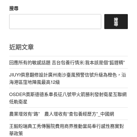
搜尋
搜
尋
近期文章
回應所有的敏感話題 吉台包養行情米:我本該是個“狐貍精”
JIUYI俱意翻修設計廣州南沙臺風預警信號升級為橙色，沿
海港區窪地陣風最高12級
OSDER奧斯德德系車長征八號甲火箭勝利發射衛星互聯網
低軌衛星
農業增效有“路” 農人增收有“查包養經歷方”_中國網
王毅盼瑞典工秀傳醫院費用商界推動當局奉行感性務實對
華政策