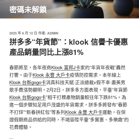
跳
密碼未解鎖
至
主
要
內
發
2025 年 6 月 12 日
作者:
ADMIN
佈
拼多多“年貨節”：klook 信譽卡優惠
容
於
產品銷量同比上漲81%
春節將至，各年夜商
Klook 富邦J卡
家的“年貨年夜戰”轟然
打響。由于
Klook 永豐 大戶卡
疫情防控需求，本年線上
Klook 台新gogo卡
消真科技天賦·正派總裁x假不幸·盡美男
歌手費漲勢顯明。2月2日，拼多多方面表現，平臺“年貨節
Klook 台新gogo卡
”相干打標產物銷量較往年下跌81%。為
進一個步驟知足用戶茂盛的年貨需求，拼多多將發布“春節
不打烊”“新春拼紅包”等系列
Klook 永豐 大戶卡
運動，在保
證假期商品供給的同時，不竭晉陞平臺“多實惠、多樂趣”的
花費體驗。