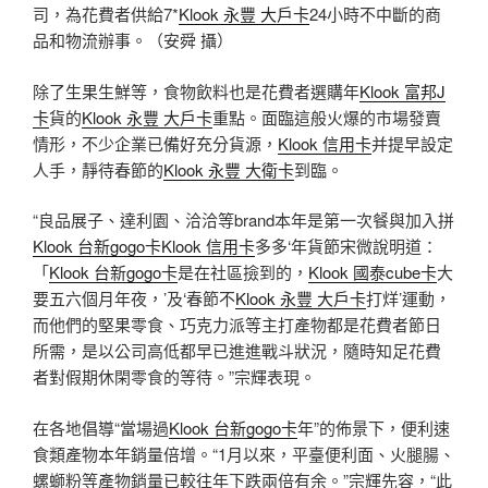
司，為花費者供給7*
Klook 永豐 大戶卡
24小時不中斷的商
品和物流辦事。（安舜 攝）
除了生果生鮮等，食物飲料也是花費者選購年
Klook 富邦J
卡
貨的
Klook 永豐 大戶卡
重點。面臨這般火爆的市場發賣
情形，不少企業已備好充分貨源，
Klook 信用卡
并提早設定
人手，靜待春節的
Klook 永豐 大衛卡
到臨。
“良品展子、達利園、洽洽等brand本年是第一次餐與加入拼
Klook 台新gogo卡
Klook 信用卡
多多‘年貨節宋微說明道：
「
Klook 台新gogo卡
是在社區撿到的，
Klook 國泰cube卡
大
要五六個月年夜，’及‘春節不
Klook 永豐 大戶卡
打烊’運動，
而他們的堅果零食、巧克力派等主打產物都是花費者節日
所需，是以公司高低都早已進進戰斗狀況，隨時知足花費
者對假期休閑零食的等待。”宗輝表現。
在各地倡導“當場過
Klook 台新gogo卡
年”的佈景下，便利速
食類產物本年銷量倍增。“1月以來，平臺便利面、火腿腸、
螺螄粉等產物銷量已較往年下跌兩倍有余。”宗輝先容，“此