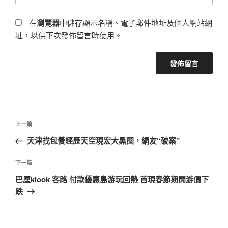
在
瀏覽器
中儲存顯示名稱、電子郵件地址及個人網站網
址，以供下次發佈留言時使用。
文
上
上一篇
章
一
天津找包養經歷天空現宏大黑圈，網友“破案”
導
篇
覽
文
下
下一篇
章
一
巴厘klook 客路 付款優惠島游玩回熱 首現春節期間游價下
篇
跌
文
章