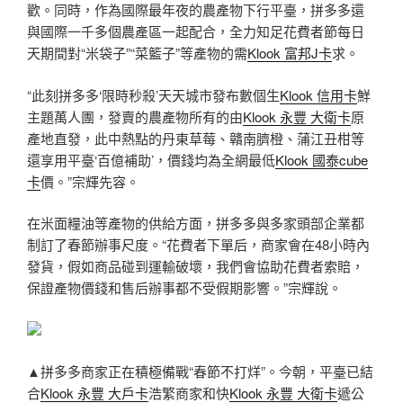
歡。同時，作為國際最年夜的農產物下行平臺，拼多多還
與國際一千多個農產區一起配合，全力知足花費者節每日
天期間對“米袋子”“菜籃子”等產物的需
Klook 富邦J卡
求。
“此刻拼多多‘限時秒殺’天天城市發布數個生
Klook 信用卡
鮮
主題萬人團，發賣的農產物所有的由
Klook 永豐 大衛卡
原
產地直發，此中熱點的丹東草莓、贛南臍橙、蒲江丑柑等
還享用平臺‘百億補助’，價錢均為全網最低
Klook 國泰cube
卡
價。”宗輝先容。
在米面糧油等產物的供給方面，拼多多與多家頭部企業都
制訂了春節辦事尺度。“花費者下單后，商家會在48小時內
發貨，假如商品碰到運輸破壞，我們會協助花費者索賠，
保證產物價錢和售后辦事都不受假期影響。”宗輝說。
▲拼多多商家正在積極備戰“春節不打烊”。今朝，平臺已結
合
Klook 永豐 大戶卡
浩繁商家和快
Klook 永豐 大衛卡
遞公