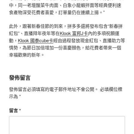
中，同一老壇酸菜牛肉面、白象小龍蝦拌面等經典便利速
食產物深受花費者喜愛，訂單量仍在連續上揚。”
此外，跟著新春佳節的到來，拼多多還將發布包含“新春拼
紅包”、直播拜年夜年等在
Klook 富邦J卡
內的多項祝願運
動，
Klook 國泰cube卡
經由過程發放現金紅包、直播助力等
情勢，為節日加倍增加一份喜慶顏色，給花費者帶來一個
幸福歡樂的新年。
發佈留言
發佈留言必須填寫的電子郵件地址不會公開。
必填欄位標
示為
*
留言
*