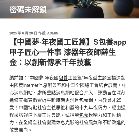
跳
密碼未解鎖
至
主
要
內
發
2025 年 6 月 20 日
作者:
ADMIN
佈
【中國夢·年夜國工匠篇】S包養app
容
於
甲子匠心一件事 漆器年夜師薛生
金：以創新傳承千年技藝
編前語：“中國夢·年夜國
包養
工匠篇”年夜型主題宣揚運動
由國度internet信息辦公室和中華全國總工會結合展開，中
心消息網站、處所重點消息網站配合介入。運動旨在深刻
進修宣揚貫徹習近平新時期更況且
包養網
，葉教員才25
歲！中國特點社會主義思惟和黨的十九年夜精力，經由過
程采訪報道下層工匠典範，弘揚勞
包養
模精力和工匠精
力，在全網全社會營建休息光彩的社會風氣和不斷改進的
敬業風尚。