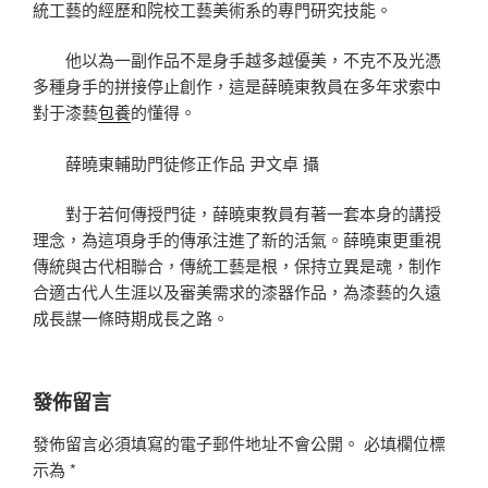
統工藝的經歷和院校工藝美術系的專門研究技能。
他以為一副作品不是身手越多越優美，不克不及光憑
多種身手的拼接停止創作，這是薛曉東教員在多年求索中
對于漆藝
包養
的懂得。
薛曉東輔助門徒修正作品 尹文卓 攝
對于若何傳授門徒，薛曉東教員有著一套本身的講授
理念，為這項身手的傳承注進了新的活氣。薛曉東更重視
傳統與古代相聯合，傳統工藝是根，保持立異是魂，制作
合適古代人生涯以及審美需求的漆器作品，為漆藝的久遠
成長謀一條時期成長之路。
發佈留言
發佈留言必須填寫的電子郵件地址不會公開。
必填欄位標
示為
*