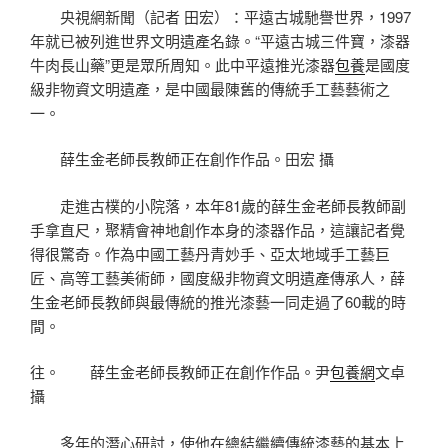
央視網新聞（記者 田宏）：平遠古城馳譽世界，1997
年就已被列進世界文明遺產名錄。“平遠古城三件寶，漆器
牛肉長山藥”更是眾所周知。此中平遠推光漆器
包養
是國度
級非物資文明遺產，是中國最陳舊的傳統手工藝藝術之
一。
薛生金老師長教師正在創作作品。田宏 攝
走進古樸的小院落，本年81歲的薛生金老師長教師副
手拿直尺，聚精會神地創作本身的漆器作品，這讓記者覺
得很驚奇。作為中國工藝丹青妙手、亞太地域手工藝巨
匠、高等工藝美術師，國度級非物資文明遺產傳承人，薛
生金老師長教師與最傳統的推光漆藝一同走過了60載的時
間。
往。 薛生金老師長教師正在創作作品。尹
包養網
文卓
攝
多年的潛心研討，使他在總結繼續傳統漆藝的基本上