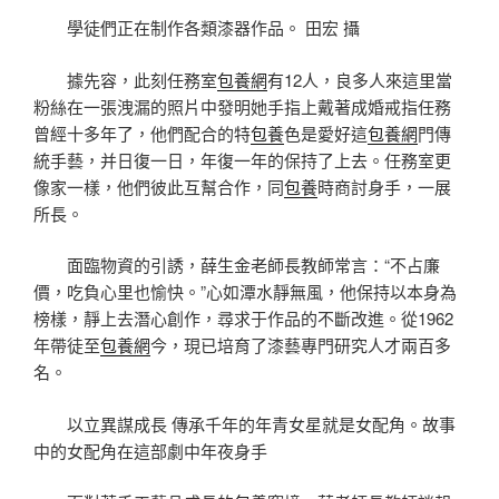
學徒們正在制作各類漆器作品。 田宏 攝
據先容，此刻任務室
包養網
有12人，良多人來這里當
粉絲在一張洩漏的照片中發明她手指上戴著成婚戒指任務
曾經十多年了，他們配合的特
包養
色是愛好這
包養網
門傳
統手藝，并日復一日，年復一年的保持了上去。任務室更
像家一樣，他們彼此互幫合作，同
包養
時商討身手，一展
所長。
面臨物資的引誘，薛生金老師長教師常言：“不占廉
價，吃負心里也愉快。”心如潭水靜無風，他保持以本身為
榜樣，靜上去潛心創作，尋求于作品的不斷改進。從1962
年帶徒至
包養網
今，現已培育了漆藝專門研究人才兩百多
名。
以立異謀成長 傳承千年的年青女星就是女配角。故事
中的女配角在這部劇中年夜身手