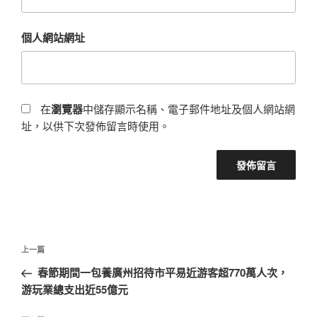
個人網站網址
在
瀏覽器
中儲存顯示名稱、電子郵件地址及個人網站網
址，以供下次發佈留言時使用。
文
上
上一篇
章
一
春節期間一包養廣州招待市平易近游客超770萬人次，
導
篇
游玩業總支出近55億元
覽
文