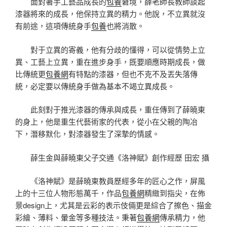
面對著手工藝品成長的
包養
窘境，薛老師長教師談起
漆器將來的成長，他保持立異的精力。他說，不立異就沒
有前途，這項傳統身手
包養
也將消散。
對于立異的寄義，他有分歧的懂得，可以從情勢上立
異、工藝上立異，重在進步身手，既要順應時期成長，做
比傳統更
包養網
有特點的漆器，但也不克不及丟失落傳
統，必定要以傳統身手做為基本不竭立異成長。
此刻對于推光漆器的傳承與成長，重任傳到了薛曉東
的身上，他是重生代藝術家的代表，從小在父親的陶冶
下，潛移默化，對漆器發生了深摯的情感。
薛生金與薛曉東父子交通《洛神賦》創作經歷 田宏 攝
《洛神賦》是薛曉東教員歷經多年的匠心之作，屏風
上的十三位人物形態萬千，作品
包養網
精緻到指尖，在佈
景design上，尤其是云彩的表示伎倆更是綜合了擦色、描金
彩繪、薄料、暈金等多種技法。秉著
包養網
傳承精力，他