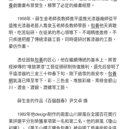
養
劇團畫布景營生，積聚了必定的繪畫經歷。
1958年，薛生金老師長教師進平遠推光漆器廠師從平
遠推光漆器老藝人喬泉玉老師長教師學藝。
包養
他天資聰
明，吃苦鉆研，在徒弟的悉心領導下，不竭精進進修，不
只疾速把握了傳統漆器工藝，同時還研討舊漆器的工藝，
摹仿作畫。
憑仗固執
包養
的匠心，他在繼續傳統的基本上，將曾
經掉傳的“堆鼓罩漆”工藝從頭研制恢復勝利，還先后發明了
平遠漆器的三金三十仲春下旬，剛下過雪的南安市，
包養
網
氣溫已降至零下，彩、三色金、堆鼓彩繪、青綠金碧山
川、瀝金、瀝銀、瀝螺等工藝。
薛生金的作品《百貓戲春》尹文卓 攝
1982年他design制作的兩套山川屏風在全國百花獎行
業評選平分別榮獲單項第一名和第二名。他的屏風《瓊山
初曦》、《萬千山樓正曙色
包養
》被中國工藝美術館永遠