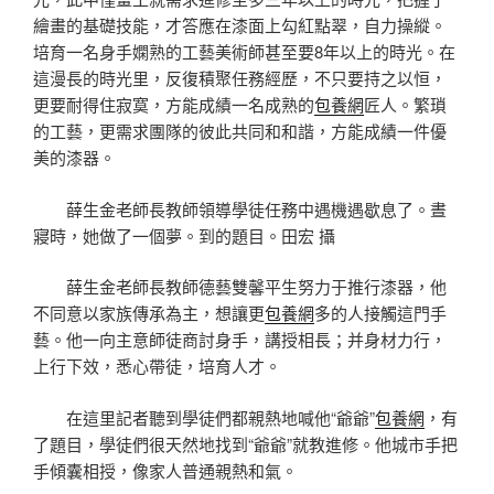
繪畫的基礎技能，才答應在漆面上勾紅點翠，自力操縱。
培育一名身手嫻熟的工藝美術師甚至要8年以上的時光。在
這漫長的時光里，反復積聚任務經歷，不只要持之以恒，
更要耐得住寂寞，方能成績一名成熟的
包養網
匠人。繁瑣
的工藝，更需求團隊的彼此共同和和諧，方能成績一件優
美的漆器。
薛生金老師長教師領導學徒任務中遇機遇歇息了。晝
寢時，她做了一個夢。到的題目。田宏 攝
薛生金老師長教師德藝雙馨平生努力于推行漆器，他
不同意以家族傳承為主，想讓更
包養網
多的人接觸這門手
藝。他一向主意師徒商討身手，講授相長；并身材力行，
上行下效，悉心帶徒，培育人才。
在這里記者聽到學徒們都親熱地喊他“爺爺”
包養網
，有
了題目，學徒們很天然地找到“爺爺”就教進修。他城市手把
手傾囊相授，像家人普通親熱和氣。