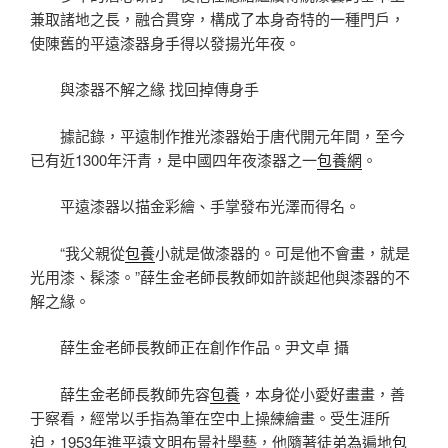
兼取諸地之長，融合貫穿，構成了本身奇特的一種門戶，
使陳舊的平遠漆器身手得以發揚光年夜。
與漆器不解之緣 找回掉傳身手
據記錄，平遠制作推光漆器始于唐代開元年間，至今
已有近1300年汗青，是中國四年夜漆器之一
包養網
。
平遠漆器以描金彩繪、手掌發布光澤而得名。
“我父親從
包養
小就是做漆器的。可是他不會畫，就是
光用漆、髹漆。”薛生金老師長教師如許談起他與漆器的不
解之緣。
薛生金老師長教師正在創作作品。尹文卓 攝
薛生金老師長教師先容
包養
，本身從小愛好畫畫，善
于察看，經常以手指為筆在空中上操練繪畫。受生涯所
迫，1953年進平遠文明布景社學藝，他隨著徒弟為遍地
包