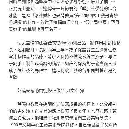
同時在創作經過歷程中不忘潛心領導學徒，培到了樓下，
正要提上臺階，耳邊傳來一聲微弱的「喵」養學徒的綜合
才能。這幅《洛神賦》也是薛教員“第七屆中國工藝丹青妙
手評選”的佳作。欣賞了這幅血汗之作，“第七屆中國工藝丹
青妙手”的稱號也實至名回。
優美盡倫的漆器產物從design到出品，制作周期都比擬
長，短則數月，長則兩年三年。為了保證薛生金漆藝任務
室漆藝作品的品德，薛家人保持不做流水線生孩子，專注
于純手工制作
包養網
的精品。如許的保持對于發賣而言形
成了很年夜的局限性，這項傳統工藝的傳承面對著市場的
考驗。
薛曉東輔助門徒修正作品 尹文卓 攝
薛曉東教員在追隨推光漆器成長的途徑上，比父親斟
酌的更久遠，在立異的路上摸索了良多年，也曾迷惑于若
何立異成長。他結業于福州年夜學廈門工藝美術學院，
1993年又到中心工藝美術學院進修，自己便融會了父輩傳