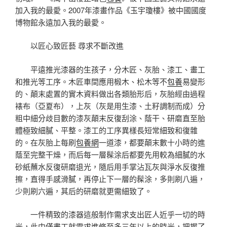
加入我的最愛。2007年漆畫作品《玉宇瓊樓》被中國國度
博物館永遠加入我的最愛。
以匠心致匠藝 尋求不斷改進
平遠推光漆器的生孩子，分木匠、灰胎、漆工、畫工
和推光等工序。木匠車間應用椴木、松木等不
包養
易變形
的、顛末處置的實木資料做出各類胎形后，灰胎經由過程
裱布（亞夏布），上灰（灰是用生漆、土籽調制而成）分
粗中細分歧目數的漆灰顛末反復刮涂、蔭干、研磨直至胎
體極致細膩、平整。漆工的工序異樣長短常細致和復雜
的。在灰胎上每刷
包養網
一道漆，都要顛末數十小時的進
蔭至完整干燥，而后每一層髹涂后都要先用較為細膩的水
砂紙蘸水反復研磨退光，隨后用手掌沾瓦灰與淨水反復推
擦，直得手感滑膩，再停止下一層的髹涂，多則刷八遍，
少則刷六遍，其后的研磨就更需細致了。
一件精致的漆器這般制作需求支出匠人近乎一切的時
光，此中僅畫工就需求進修至多三年以上的時光，把握了