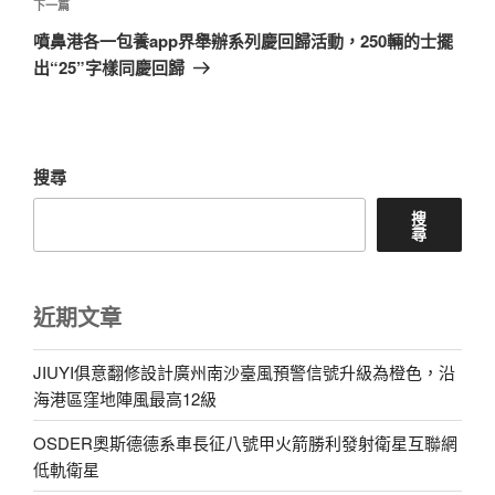
章
下
下一篇
一
噴鼻港各一包養app界舉辦系列慶回歸活動，250輛的士擺
篇
出“25”字樣同慶回歸
文
章
搜尋
搜
尋
近期文章
JIUYI俱意翻修設計廣州南沙臺風預警信號升級為橙色，沿
海港區窪地陣風最高12級
OSDER奧斯德德系車長征八號甲火箭勝利發射衛星互聯網
低軌衛星