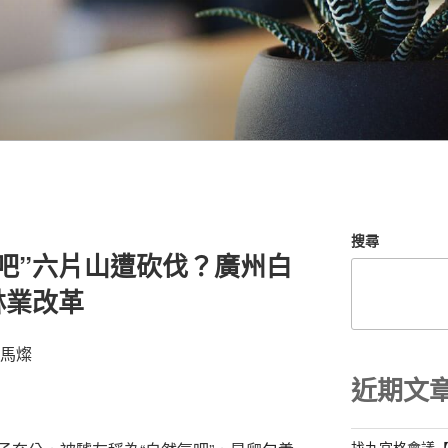
搜尋
吧”六片山遭砍伐？廣州白
林業改革
 馬燦
近期文
找九宮格會議