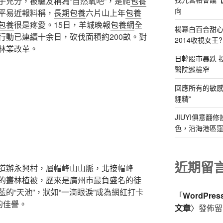
子充分，被驢友稱為“自然氧吧”，是爬
包養
向
平易近報料稱，
長期包養
六片山上年
包養
包養
很是疼愛。15日，羊城晚報
包養網
全
楊冪白百合甜心
行動已連續十余日，砍伐面積約200畝。對
2014收視女王?
林業改革。
日韓股市暴跌 
醫院巡檢窄
回應所有的敏感
貍精”
JIUYI俱意
色，沿海港區窪
近期留
道辦永興村，屬帽峰山山脈，北接帽峰
的叢林植被，歷來是廣州市最負盛名的徒
的“天池”，狀如“一滴眼淚”成為網紅打卡
「
WordPre
的佳譽。
文章
〉發佈留