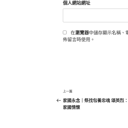
個人網站網址
在
瀏覽器
中儲存顯示名稱、
佈留言時使用。
文
上
上一篇
章
一
家國永念｜祭找包養忠魂 頌英烈
篇
家國情懷
導
文
覽
章