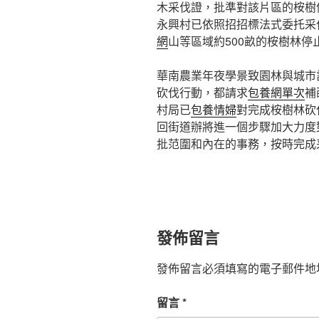
木采伐證，批準對該片區的桉樹
永興村已依照招招標法式委托采
網
山等區域約500畝的桉樹林停
華南農業年夜學景致園林與城市
砍伐行動，都請求
包養網單次
補
村局已
包養情婦
對完成桉樹林砍
回街道辦將進一個步驟加大力度
批范圍和內在的事務，按時完成
發佈留言
發佈留言必須填寫的電子郵件地
留言
*