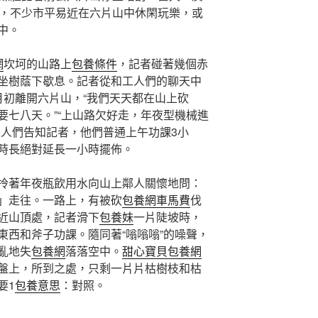
到，不少市平易近在六片山中休閑玩樂，或
中。
網
坎坷的山路上
包養條件
，記者碰著幾個赤
坐樹蔭下歇息。記者從和工人們的聊天中
月初離開六片山，“我們天天都在山上砍
要七八天。”“上山路欠好走，年夜型機械進
工人們告知記者，他們普通上午功課3小
時長絕對延長一小時擺佈。
拎著年夜瓶飲用水向山上鄰人關懷地問：
」走往。一路上，有被砍
包養網車馬費
伐
近山頂處，記者滑下
包養妹
一片陡坡時，
東西和斧子功課。隨同著“嗡嗡嗡”的噪聲，
亂地失
包養網
落落空中。
甜心寶貝包養網
盤上，所到之處，只剩一片片枯樹枝和枯
要1
包養意思
：對照。