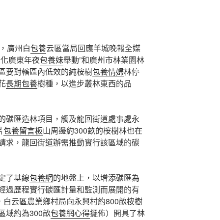
日，廣州白
包養
云區當局回應羊城晚報全媒
綠化廣東年夜
包養妹
舉動”和廣州市林業園林
區要對轄區內低效的純桉樹
包養情婦
林停
花
長期包養
樹種，以進步叢林東西的品
的碳匯造林項目，觸及龍回街道處事處永
片
包養留言板
山周邊約300畝的桉樹林也在
請求，龍回街道辦需推動實行該區域的碳
定了基線
包養網
的地盤上，以增添碳匯為
經過歷程實行碳匯計量和監測而展開的有
，白云區農業鄉村局向永興村約800畝桉樹
域約為300畝
包養網心得
擺佈）開具了林