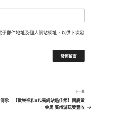
電子郵件地址及個人網站網址，以供下次發
下
下一篇
一
：傳承
【歡樂祥和S包養網站過佳節】國慶黃
篇
金周 廣州游玩雙豐收
文
章