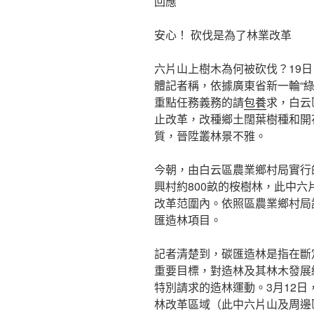
回應
安心！ 砍伐是為了林業改革
六片山上樹木為何被砍伐？19
體記者稱，依據廣東省新一輪“
重點任務義務的請
包養
求，白云
止改革，改種鄉土闊葉樹種和開
質，晉陞叢林景不雅。
今朝，由白云區農業鄉村局實行
興村約800畝的桉樹林，此中六
改革范圍內。依照區農業鄉村局
匯造林項目。
記者清楚到，碳匯造林是指在斷
重要目標，對造林及其林木發展
特別請求的造林運動。3月12日
林改革區域（此中六片山及周邊區