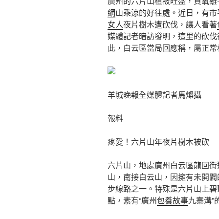
廣州的六片山植被旺盛，負氧離
網
山乘涼的好往處。近日，有市
女人
夜片樹木遭砍伐，讓人看著
媒體記者暗訪發明，這里的砍伐
此，白云區當局回應稱，屬正常
羊城晚報全媒體記者馬燦攝
報料
疼愛！六片山年夜片樹木被砍
六片山，地處廣州白云區龍回街
山，南接白云山，因擁有未開闢
步線路之一。特殊是六片山上碧藍
點，素有“廣州
包養故事
九寨溝”