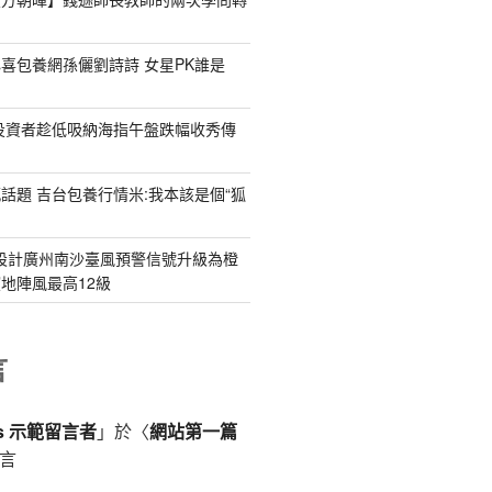
喜包養網孫儷劉詩詩 女星PK誰是
投資者趁低吸納海指午盤跌幅收秀傳
話題 吉台包養行情米:我本該是個“狐
翻修設計廣州南沙臺風預警信號升級為橙
地陣風最高12級
言
ss 示範留言者
」於〈
網站第一篇
言