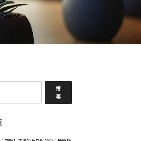
搜
尋
章
【方朝暉】錢遜師長教師的兩次學問轉