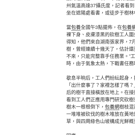
州氣溫高達37攝氏度，記者看
坐在遮陽處看書，或徒步于樹林
當
包養
全國午3點擺佈，在
包養
裸下身、皮膚漆黑的砍樹工人圍
得知，他們來自湖南張家界，7
樹，曾經連續十幾天了，估計還
不來，只能完整靠手任務業。”
時，由于氣象太熱，下戰書任務
歇息半晌后，工人們紛紜起身，
「出什麼事了？家裡怎樣了嗎？
后的樹干直接橫放在地上。在接
看到工人們正應用專門研究砍樹
樹木一根根倒下，
包養網
樹枝混
一堆堆被砍伐的樹木堆放在黃地
草，與四周綠色山坡構成光鮮概