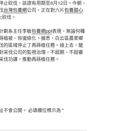
停止砍伐，該證有用期至8月12日。今朝，
伐
台灣包養網
公司，正在對六片
包養甜心
止砍伐。
計劃系主任李敏
包養網ppt
表現，無論何種
蒔植被、恢復綠化。據悉，白云區農業鄉
伐的區域停止了再蒔植任務。接上去，龍
對采伐公司的監視治理，不超期、不超審
采伐功課，推動再蒔植任務。
址不會公開。
必填欄位標示為
*