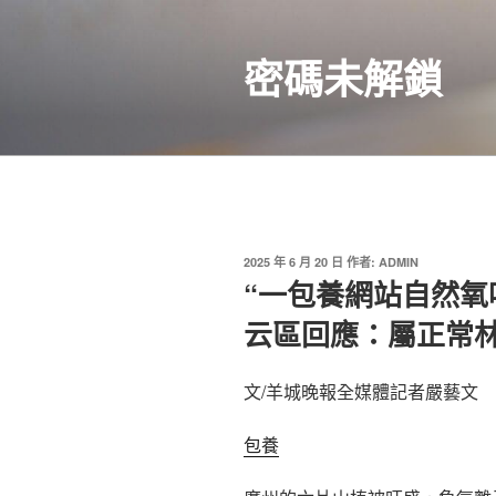
跳
至
密碼未解鎖
主
要
內
容
發
2025 年 6 月 20 日
作者:
ADMIN
佈
“一包養網站自然氧
於
云區回應：屬正常
文/羊城晚報全媒體記者嚴藝文
包養