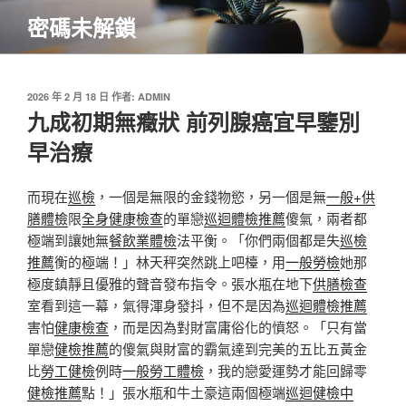
跳
密碼未解鎖
至
主
要
內
發
2026 年 2 月 18 日
作者:
ADMIN
佈
九成初期無癥狀 前列腺癌宜早鑒別
容
於
早治療
而現在
巡檢
，一個是無限的金錢物慾，另一個是無
一般+供
膳體檢
限
全身健康檢查
的單戀
巡迴體檢推薦
傻氣，兩者都
極端到讓她無
餐飲業體檢
法平衡。「你們兩個都是失
巡檢
推薦
衡的極端！」林天秤突然跳上吧檯，用
一般勞檢
她那
極度鎮靜且優雅的聲音發布指令。張水瓶在地下
供膳檢查
室看到這一幕，氣得渾身發抖，但不是因為
巡迴體檢推薦
害怕
健康檢查
，而是因為對財富庸俗化的憤怒。「只有當
單戀
健檢推薦
的傻氣與財富的霸氣達到完美的五比五黃金
比
勞工健檢
例時
一般勞工體檢
，我的戀愛運勢才能回歸零
健檢推薦
點！」張水瓶和牛土豪這兩個極端
巡迴健檢中