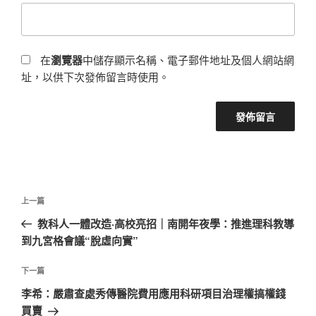
在
瀏覽器
中儲存顯示名稱、電子郵件地址及個人網站網
址，以供下次發佈留言時使用。
文
上
上一篇
章
一
教科人一體改造·高校亮招｜南開年夜學：推進理科教導
導
篇
到九宮格會議“脫虛向實”
覽
文
章
下
下一篇
一
李希：嚴肅查處秀傳醫院費用應用科研項目治理權搞權錢
篇
買賣