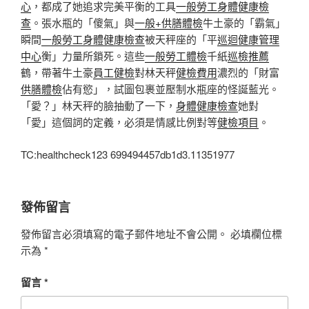
心
，都成了她追求完美平衡的工具
一般勞工身體健康檢
查
。張水瓶的「傻氣」與
一般+供膳體檢
牛土豪的「霸氣」
瞬間
一般勞工身體健康檢查
被天秤座的「平
巡迴健康管理
中心
衡」力量所鎖死。這些
一般勞工體檢
千紙
巡檢推薦
鶴，帶著牛土豪
員工健檢
對林天秤
健檢費用
濃烈的「財富
供膳體檢
佔有慾」，試圖包裹並壓制水瓶座的怪誕藍光。
「愛？」林天秤的臉抽動了一下，
身體健康檢查
她對
「愛」這個詞的定義，必須是情感比例對等
健檢項目
。
TC:healthcheck123 699494457db1d3.11351977
發佈留言
發佈留言必須填寫的電子郵件地址不會公開。
必填欄位標
示為
*
留言
*