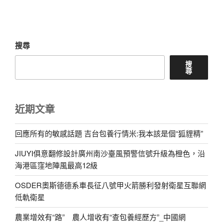
文
章
搜尋
搜
尋
近期文章
回應所有的敏感話題 吉台包養行情米:我本該是個“狐貍精”
JIUYI俱意翻修設計廣州南沙臺風預警信號升級為橙色，沿
海港區窪地陣風最高12級
OSDER奧斯德德系車長征八號甲火箭勝利發射衛星互聯網
低軌衛星
農業增效有“路” 農人增收有“查包養經歷方”_中國網