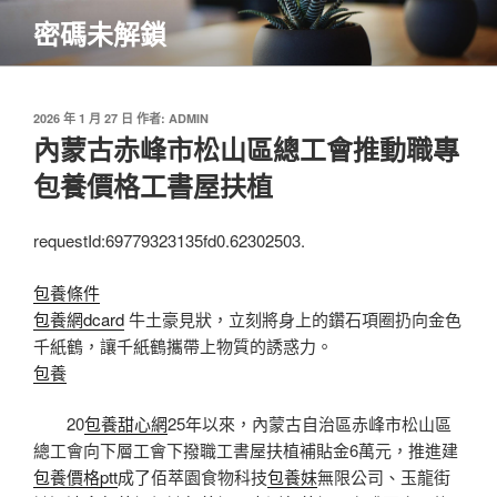
跳
密碼未解鎖
至
主
要
內
發
2026 年 1 月 27 日
作者:
ADMIN
佈
內蒙古赤峰市松山區總工會推動職專
容
於
包養價格工書屋扶植
requestId:69779323135fd0.62302503.
包養條件
包養網dcard
牛土豪見狀，立刻將身上的鑽石項圈扔向金色
千紙鶴，讓千紙鶴攜帶上物質的誘惑力。
包養
20
包養甜心網
25年以來，內蒙古自治區赤峰市松山區
總工會向下層工會下撥職工書屋扶植補貼金6萬元，推進建
包養價格ptt
成了佰萃園食物科技
包養妹
無限公司、玉龍街