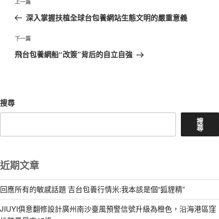
上
上一篇
章
一
深入掌握扶植全球台包養網站生態文明的嚴重意義
導
篇
覽
文
下
下一篇
章
一
飛台包養網船“改簽”背后的自立自強
篇
文
章
搜尋
搜
尋
近期文章
回應所有的敏感話題 吉台包養行情米:我本該是個“狐貍精”
JIUYI俱意翻修設計廣州南沙臺風預警信號升級為橙色，沿海港區窪