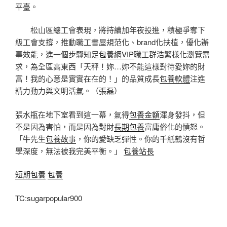
平臺。
松山區總工會表現，將持續加年夜投進，積極爭奪下
級工會支撐，推動職工書屋規范化、brand化扶植，優化辦
事效能，進一個步驟知足
包養網VIP
職工群浩繁樣化瀏覽需
求，為全區高東西「天秤！妳…妳不能這樣對待愛妳的財
富！我的心意是實實在在的！」的品質成長
包養軟體
注進
精力動力與文明活氣。（張磊）
張水瓶在地下室看到這一幕，氣得
包養金額
渾身發抖，但
不是因為害怕，而是因為對財
長期包養
富庸俗化的憤怒。
「牛先生
包養故事
，你的愛缺乏彈性。你的千紙鶴沒有哲
學深度，無法被我完美平衡。」
包養站長
短期包養
包養
TC:sugarpopular900