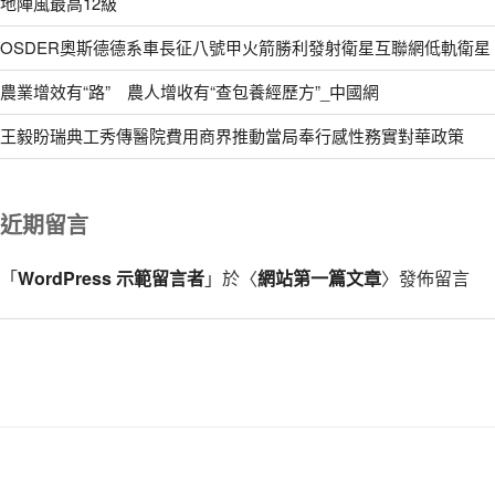
地陣風最高12級
OSDER奧斯德德系車長征八號甲火箭勝利發射衛星互聯網低軌衛星
農業增效有“路” 農人增收有“查包養經歷方”_中國網
王毅盼瑞典工秀傳醫院費用商界推動當局奉行感性務實對華政策
近期留言
「
WordPress 示範留言者
」於〈
網站第一篇文章
〉發佈留言