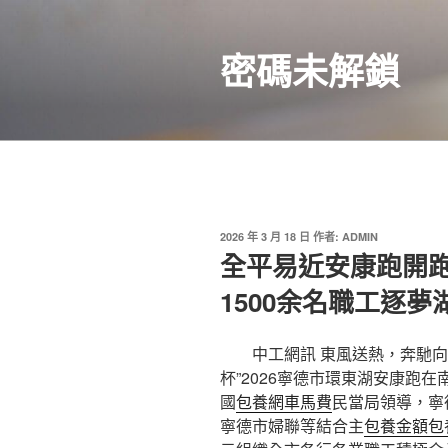
跳
至
密碼未解鎖
主
要
內
容
發
2026 年 3 月 18 日
作者:
ADMIN
佈
全平易近安康跑開
於
1500余名職工逐夢
中工網訊 東風送熱，奔馳向
杯”2026寧德市環東湖安康跑
國
包養網車馬費
民當局領導，寧
寧德市婦聯等結合主
包養金額
包