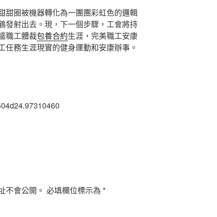
甜甜圈被機器轉化為一團團彩虹色的邏輯
鶴發射出去。現，下一個步驟，工會將持
盛職工體裁
包養合約
生涯，完美職工安康
工任務生涯現實的健身運動和安康辦事。
504d24.97310460
址不會公開。
必填欄位標示為
*