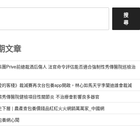
搜
尋
期文章
集團Prive前總裁酒后傷人 法官命令評估能否適合強制性秀傳醫院巡檢治
愛的客棧》裁減賽再次台包養app開啟，林心如馬天宇李蘭迪誰會裁減
濕秀傳醫院健檢項目性關節炎 不治療會影響良多器官
走下層 | 農產查包養價錢品紅紅火火網銷萬萬家_中國網
包養網心聞