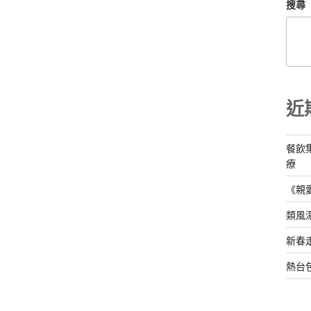
搜尋
近
餐飲
療
《親
類風
新春
熱台