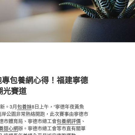
跑專包養網心得！福建寧德
湖光賽道
新。3月
包養妹
8日上午，“寧德年夜黃魚
在南岸公園非常熱絡開跑，此次賽事由寧德市
德市體育局、寧德市總工會
包養網評價
、
養甜心網
辦。寧德市總工會等市直有關單