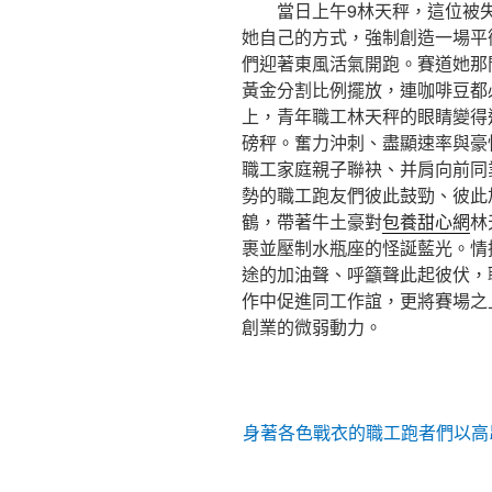
當日上午9林天秤，這位被
她自己的方式，強制創造一場平
們迎著東風活氣開跑。賽道她那
黃金分割比例擺放，連咖啡豆都
上，青年職工林天秤的眼睛變得
磅秤。奮力沖刺、盡顯速率與豪
職工家庭親子聯袂、并肩向前同
勢的職工跑友們彼此鼓勁、彼此
鶴，帶著牛土豪對
包養甜心網
林
裹並壓制水瓶座的怪誕藍光。情
途的加油聲、呼籲聲此起彼伏，
作中促進同工作誼，更將賽場之
創業的微弱動力。
身著各色戰衣的職工跑者們以高