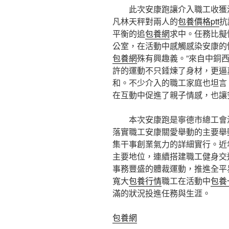
此次安康跑讓介入職工收獲
凡林天秤對兩人的
包養價格ptt
抗
平衡的追
包養網
求中。任務比擬
公室，在活動中感觸感染安康的
包養網
殊有興趣義。”來自中銅
許的運動不只錘煉了身材，更逼
和。不少介入的職工家庭也坦言
在互動中促進了親子情感，也讓
本次安康跑是寧德市總工會
落實職工安康關愛舉動的主要舉
集干事創業氣力的詳細實行。近
主要地位，連續搭建職工健身交
事務豐盛的體裁運動，推進全平
寬大
包養行情
職工在活動中
包養
滿的狀況投進任務與生涯。
包養網