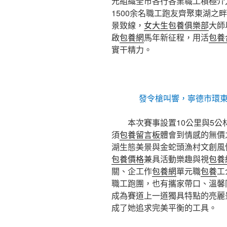
元組織全市各行各業職工積極介
1500余名職工跑友齊聚東湖之
景致線，
女大生包養俱樂部
大師
啟
包養網
馬年新征程，用活
包養
實干精力。
發令槍叫響，寧德市環
本次賽事設置10公里與5
須
包養留言板
體會到情感的無價
湖生態美景與金蛇頭漁村文創風
包養價格
兼具活動樂趣與視
包養
關、企工作
包養網
單元職
包養
工
職工跑團，也有攜家帶口、溫馨
成為賽道上一道獨具特點的亮麗
成了她追求完美平衡的工具。