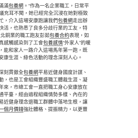
滿滿
包養網
。“作為一名企業職工，日常平
議充耳不聞，她已經完全沉浸在她對極致
忙，介入這場安康跑讓我們
包養網
走出辦
快活，也熟悉了良多分歧行業的工友，特
西北銅業的職工跑友彭茹
包養合約
表現，如
真感觸感染到了工會
包養感情
“外家人”的暖
，能和家人一路介入這場馬年第一跑，既
安康生涯、綠色活動的理念深刻人心。
深刻貫徹全
包養網
平易近健身國度計謀、
動，也是工會組織豐盛職工體裁生涯、凝
年來，市總工會一直把職工身心安康放在
通平臺，經由過程組織情勢多樣、內在的
易近健身理念退職工群體中落地生根，讓
一個月價錢
強壯體格、提振精力，以更豐