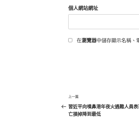
個人網站網址
在
瀏覽器
中儲存顯示名稱、
文
上
上一篇
章
一
習近平向噴鼻港年夜火遇難人員表現
篇
亡損掉降到最低
導
文
覽
章