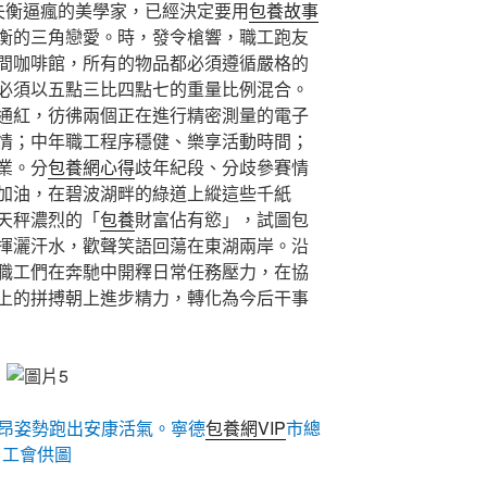
失衡逼瘋的美學家，已經決定要用
包養故事
衡的三角戀愛。時，發令槍響，職工跑友
間咖啡館，所有的物品都必須遵循嚴格的
必須以五點三比四點七的重量比例混合。
通紅，彷彿兩個正在進行精密測量的電子
情；中年職工程序穩健、樂享活動時間；
業。分
包養網心得
歧年紀段、分歧參賽情
加油，在碧波湖畔的綠道上縱這些千紙
天秤濃烈的「
包養
財富佔有慾」，試圖包
揮灑汗水，歡聲笑語回蕩在東湖兩岸。沿
職工們在奔馳中開釋日常任務壓力，在協
上的拼搏朝上進步精力，轉化為今后干事
昂姿勢跑出安康活氣。寧德
包養網VIP
市總
工會供圖