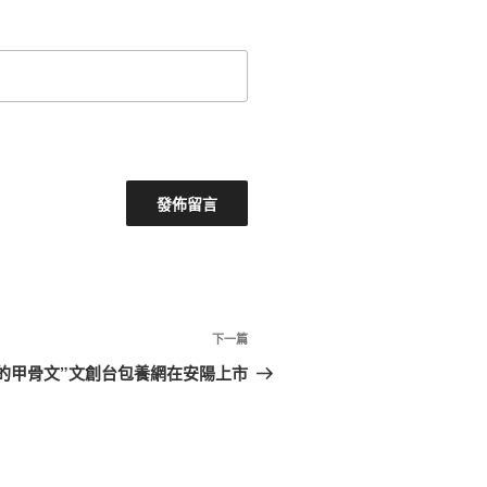
下
下一篇
一
的甲骨文”文創台包養網在安陽上市
篇
文
章