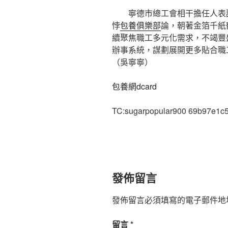
寧德市總工會相干擔任人表
悖
包養俱樂部
論，朝著金箔千紙
續聚焦職工多元化需求，不竭豐
辦事系統，謀劃展開更多貼合職
（吳寧寧）
包養網dcard
TC:sugarpopular900 69b97e1c
發佈留言
發佈留言必須填寫的電子郵件地
留言
*