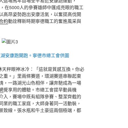
入這場馬年首場全平易近安康跑運動，
畔，在5000人的參賽雄師中匯成亮眼的職工
以高昂姿勢跑出安康活氣，以奮提高伐開
合約
動詮釋新時期寧德職工的奮進風采與
東湖安康跑開跑。寧德市總工會供圖
公林天秤眼神冰冷：「這就是質感互換。你必
之重。」里兩條賽道，環湖賽道串聯起東
情，一路湖光山色相伴，讓奔馳成為一場
網
覺享用的體驗。市總工會提早動員機
介入，賽場中既有組隊參賽、整潔齊截的
同業的職工家庭，大師身著同一活動裝，
景致線。張水瓶和牛土豪這兩個極端，都