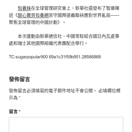
包養妹
在全球管理研究會上，新華社還發布了智庫陳
述《
甜心寶貝包養網
苦守國際道義聯袂應對世界亂局——
聚焦全球管理的中國計劃》。
本次運動由新華通信社、中國常駐結合國日內瓦處事
處和瑞士其他國際組織代表團配合舉行。
TC:sugarpopular900 69a1c31f59b951.28586868
發佈留言
發佈留言必須填寫的電子郵件地址不會公開。
必填欄位標
示為
*
留言
*