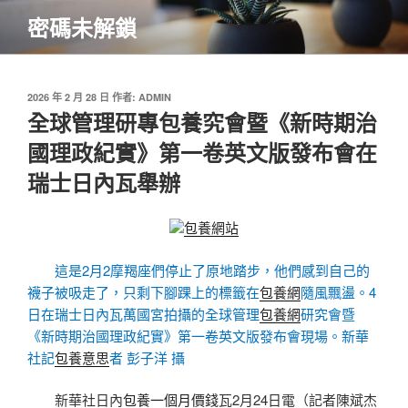
跳
密碼未解鎖
至
主
要
內
發
2026 年 2 月 28 日
作者:
ADMIN
佈
全球管理研專包養究會暨《新時期治
容
於
國理政紀實》第一卷英文版發布會在
瑞士日內瓦舉辦
包養網站
這是2月2摩羯座們停止了原地踏步，他們感到自己的
襪子被吸走了，只剩下腳踝上的標籤在
包養網
隨風飄盪。4
日在瑞士日內瓦萬國宮拍攝的全球管理
包養網
研究會暨
《新時期治國理政紀實》第一卷英文版發布會現場。新華
社記
包養意思
者 彭子洋 攝
新華社日內
包養一個月價錢
瓦2月24日電（記者陳斌杰