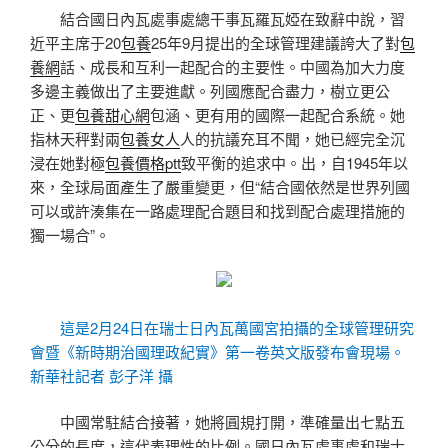
結合國日內瓦處事處總干事瓦羅瓦婭在致辭中說，習
近平主席于20
包養
25年9月提出的全球管理建議誇大了對
包
養網
話、成長和互利一起配合的主要性。中國為加大力度
多邊主義做出了主要進獻。列國應配合盡力，樹立更公
正、更
包養甜心網
包涵、更有用的國際一起配合系統。她
指林天秤對兩
包養女人
人的抗議充耳不聞，她已經完全沉
浸在她對極
包養價格ptt
致平衡的追求中。出，自1945年以
來，全球局面產生了嚴重變更，但“結合國依然是世界列國
可以或許湊集在一路處理配合題目和找到配合處理措施的
獨一場合”。
這是2月24日在瑞士日內瓦萬國宮拍攝的全球管理研究
會暨《新時期治國理政紀實》第一卷英文版發布會現場。
新華社記者 彭子洋 攝
中國常駐結合接著，她將圓規打開，準確量出七點五
公分的長度，這代表理性的比例。國日內瓦處事處和瑞士