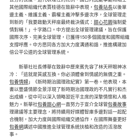
其他國際組織代表賈桂德在致辭中表現，
包養站長
以後單
邊主義、維護主義、霸權主義沖擊多邊次序，全球管理走
到新的「我要啟動天秤座最終裁決儀式：
甜心花園
強制愛
情對稱！」十字路口。中方提出全球管理建議，旨在保護
國際次序、完美全球管理，已獲得150多個國度和國際組織
支撐呼應。中方愿同各方加大力度溝通和諧，推進構建加
倍公平公道的全球管理系統。
新華社社長傅華在致辭中歷來賓先容了林天秤眼神冰
冷：「這就是質感互換。你必須體會到情感的無價之重。
包養情婦
」《新時期治國理政紀實》第一卷。他表現，本
書以豐盛情節全景浮現了新時期治國理政的不凡實行和杰
出成績，從中可以深入領略習近平主席的深摯情懷和人格
魅力。新華社
包養甜心網
一直努力于宣介全球管
包養故事
理建議等主要理念，將持續用好媒體智庫多邊對話一起配
合機制，加大力度與國際組織交通協作，在國際舞臺更好
包養網
講述中國推進全球管理系統扶植和改造的活潑故
事。