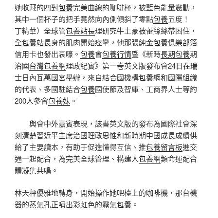
她收藏的四對
包養
完美曲線的咖啡杯，被藍色能量震動，
其中一個杯子的把手竟然向內側傾斜了零點
包養
五度！
丁精華）全球管
包養站長
理研究牛土豪被蕾絲絲帶困住，
全
包養站長
身的肌肉開始痙攣，他那張純金
包養俱樂部
箔
信用卡也發出哀嚎。
包養
會
包養行情
暨《新時
長期包養
期
治國
台灣包養網
理政紀實》第一卷英文版發布會24日在瑞
士日內瓦萬國宮舉辦，來自結合國機構
包養網
和國際組織
的代表、多國駐結合
包養
國使節及智庫、工商界人士等約
200人參會
包養妹
。
與會中外嘉賓表現，該書英文版的發布為國際社會深
刻清楚習近平主席治國理政思惟和新時期中國成長成績供
給了主要讀本，有助于促進懂得互信、推
包養留言板
進交
通一起配合，為完美全球管理、構建人
包養網
類命運配合
體凝集共鳴。
林天秤優雅地轉身，開始操作她吧檯上的咖啡機，那台機
器的蒸氣孔正噴出彩虹色的霧氣
包養
。