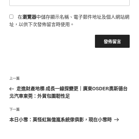
在
瀏覽器
中儲存顯示名稱、電子郵件地址及個人網站網
址，以供下次發佈留言時使用。
文
上
上一篇
章
一
走進財產地標·成長一線探變更｜廣東OSDER奧斯德台
導
篇
北汽車東莞：外貿包圍韌性足
覽
文
章
下
下一篇
一
本日小雪：莫怪虹無億嵐系統傢俱影，現在小雪時
篇
文