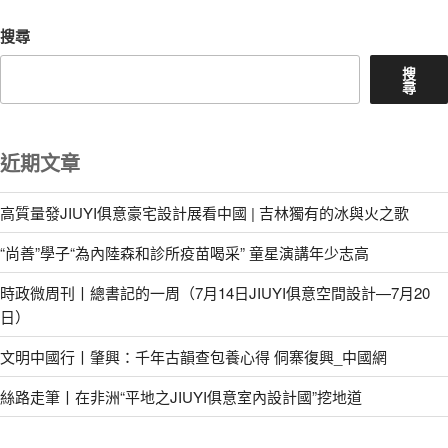
章
搜尋
搜
尋
近期文章
高質量發JIUYI俱意豪宅設計展看中國 | 吉林獨有的冰與火之歌
“尚善”學子“為內陸森和診所疫苗喝采” 童星演講年少志高
時政微周刊丨總書記的一周（7月14日JIUYI俱意空間設計—7月20
日）
文明中國行丨肇興：千年古韻查包養心得 侗寨復興_中國網
絲路走筆丨在非洲“平地之JIUYI俱意室內設計國”挖地道