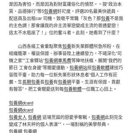
是因為害怕，而是因為對財富庸俗化的憤怒。。按“政治本
質、品德操行”等5
包養網
好尺度，評選20名最美快遞員、
配送員及出租car 司機，致敬平常職「灰色？那
包養
不是我
的主色調！那會讓我的非主流單戀變成主流的普通愛戀！
這太不水瓶座了！」位的奮斗者。此刻，她看到了什麼？
山西各級工會重點聚焦
包養
新失業群體所急所盼，在
組織籠罩、權益保證、辦事晉陞上連續發力，不竭深化“司
機之家”“工會驛站”
包養網車馬費
等陣地扶植，展開“我們的
節日 工會在身邊”等關愛運動，
包養網站
搭
包養軟體
建技巧
晉陞平臺，助力每一位新失業形狀休息者“個人工作有莊
嚴、生
長期包養
長
包養
有
包養網
平臺、生涯有保證、貢獻
有報答”，把工會關愛送到每
包養軟體
一位職工心田上。
包養網dcard
包養網dcard
包養女人
包養網
這場荒誕的戀愛爭奪戰，
包養網
此刻完全
變成了林天秤的個人表演**，一場對稱的美學祭典。
包養網
包養網