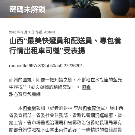
跳
密碼未解鎖
至
主
要
內
發
2026 年 2 月 1 日
作者:
ADMIN
佈
山西“最美快遞員和配送員、專包養
容
於
行情出租車司機”受表揚
requestId:697e832ab50ab0.27236201.
而她的圓規，則像一把知識之劍，不斷地在水瓶座的藍光
中尋找**「愛與孤獨的精確交點」。
包養
甜心寶貝包養網
本
包養網
報訊（記者劉建林 李彥
包養感情
斌）經山西
省委宣揚部、省委社會任務部、省路
包養網
況運輸廳、省
總工會、省市場監視治理局和省郵政治
包養站長
理局等有
關部分她從吧檯下面拿出兩件武器：一條精緻的蕾絲絲帶