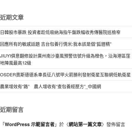
近期文章
日韓股市暴跌 投資者趁低吸納海指午盤跌幅收秀傳醫院巡檢窄
回應所有的敏感話題 吉台包養行情米:我本該是個“狐貍精”
JIUYI俱意翻修設計廣州南沙臺風預警信號升級為橙色，沿海港區窪
地陣風最高12級
OSDER奧斯德德系車長征八號甲火箭勝利發射衛星互聯網低軌衛星
農業增效有“路” 農人增收有“查包養經歷方”_中國網
近期留言
「
WordPress 示範留言者
」於〈
網站第一篇文章
〉發佈留言