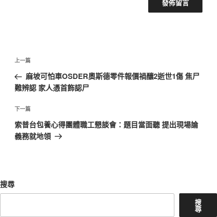
文
上
上一篇
章
一
麻坡可怕車OSDER奧斯德零件報價禍釀2逝世1傷 焦尸
導
篇
難辨認 家人憑首飾認尸
覽
文
章
下
下一篇
一
索普台包養心得團體職工懇談會：題目當面聽 提出現場論
篇
義務就地領
文
章
搜尋
搜
尋