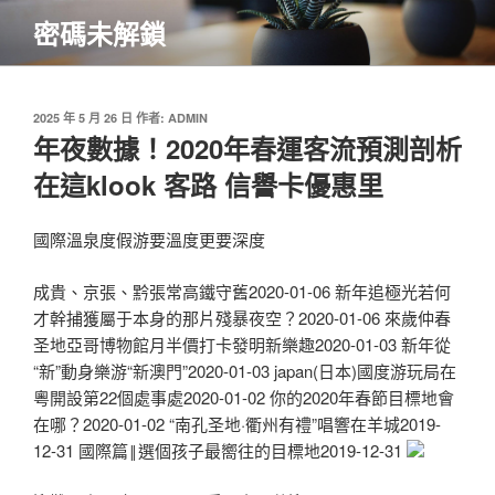
跳
密碼未解鎖
至
主
要
內
發
2025 年 5 月 26 日
作者:
ADMIN
佈
年夜數據！2020年春運客流預測剖析
容
於
在這klook 客路 信譽卡優惠里
國際溫泉度假游要溫度更要深度
成貴、京張、黔張常高鐵守舊2020-01-06 新年追極光若何
才幹捕獲屬于本身的那片殘暴夜空？2020-01-06 來歲仲春
圣地亞哥博物館月半價打卡發明新樂趣2020-01-03 新年從
“新”動身樂游“新澳門”2020-01-03 japan(日本)國度游玩局在
粵開設第22個處事處2020-01-02 你的2020年春節目標地會
在哪？2020-01-02 “南孔圣地·衢州有禮”唱響在羊城2019-
12-31 國際篇‖選個孩子最嚮往的目標地2019-12-31