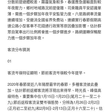
分散前提總體較差，霧霾氣象較多，春運應急運輸面對較
年夜壓力。鄉村地域路況前提復雜、司乘職員平安認識單
薄，需進一個步驟加年夜平安監管力度。六是路網車流量
連續增加。受撤消全國省界免費站、連續實行春節假期高
速公路小型客車不花錢通行政策等原因疊加影響，估計群
眾自駕車出行比例將會進一個步驟進步，路網運轉保暢壓
力進一個步驟加年夜。
客流分布猜測
01
客流岑嶺特征顯明，節前客流岑嶺較今年提早。
2020年春節是近八年陽歷最早的春節，多種客流彼此疊
加。估計節前返鄉客流將浮現出來得早、時光長、峰值高
級特色，重要集中在1月15日-1月23日(尾月二十一至二十
九);節后返程客流呈雙岑嶺態勢，分辨為1月26日-2月2日
(正月初二至初九)和2月9日-2月13日(正月十六至二十)。估