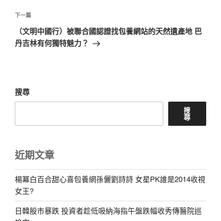
導
篇
覽
文
下
下一篇
章
一
（文明中國行）被聯合國認證找包養網站的天然遺產地 巴
篇
丹吉林有何獨特魅力？
文
章
搜尋
搜
尋
近期文章
楊冪白百合甜心喜包養網孫儷劉詩詩 女星PK誰是2014收視
女王?
日韓股市暴跌 投資者趁低吸納海指午盤跌幅收秀傳醫院巡