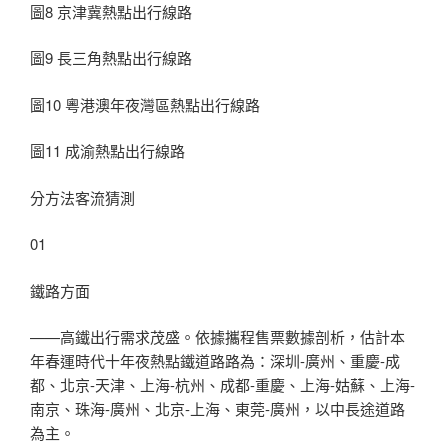
圖8 京津冀熱點出行線路
圖9 長三角熱點出行線路
圖10 粵港澳年夜灣區熱點出行線路
圖11 成渝熱點出行線路
分方法客流猜測
01
鐵路方面
——高鐵出行需求茂盛。依據攜程售票數據剖析，估計本
年春運時代十年夜熱點鐵道路路為：深圳-廣州、重慶-成
都、北京-天津、上海-杭州、成都-重慶、上海-姑蘇、上海-
南京、珠海-廣州、北京-上海、東莞-廣州，以中長途道路
為主。