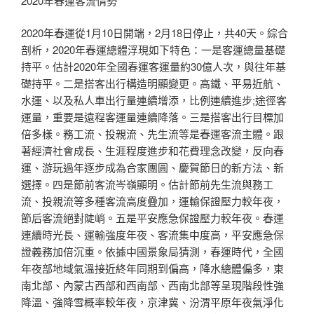
2020年春運客流情勢
2020年春運從1月10日開端，2月18日停止，共40天。綜合
剖析，2020年春運總體浮現如下特色：一是客運總量基礎
持平。估計2020年全國春運客運量約30億人次，與往年基
礎持平。二是搭客出行構造明顯變更。高鐵、平易近航、
水運、以及私人車出行量連續增添，比例連續進步;途徑客
運量，重要是遠程客運量連續降落。三是搭客出行目標加
倍多樣。務工流、投親流、先生流等是春運客流主體。跟
著經濟社會成長、生涯程度進步和花費理念改變，反向春
運、游玩過年逐步成為合家團圓、慶賀節日的新方法、新
選擇。四是節前客流岑嶺顯明。估計節前先生流與務工
流、投親流等多種客流高度疊加，運輸保證壓力較年夜，
節后客流絕對陡峭。五是平安應急保證壓力較年夜。春運
連續時光長、運輸強度年夜、客流集中度高，平安應急保
證義務加倍沉重。依據中國景象局猜測，春運時代，全國
年夜部地域氣溫接近終年同期到偏高，降水總體偏多，東
南北部、內蒙古西部和西南部、西南北部等呈現階段性強
降溫、強降雪概率較年夜，京津冀、汾渭平原年夜氣淨化