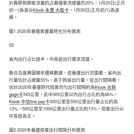
計春節假期客流量約占春運客流總量的20%，1月25日(正月
初一)為波谷
Klook 永豐 大衛卡
，1月30日(正月初六)為波
峰。
圖1 2020年春運客運量時光分布猜測
02
省內出行占比過半，中長途出行需求茂盛。
聯合百度輿圖積年遷移數據，從春運出行范圍看，省內出
行量估計占總量55%，高于跨省出行量。從出行間隔看，
估計2020年春運時代搭客均勻出行間隔約為
Klook 台新
gogo卡
343公里，此中300公里以內出行占比約為66%，
Klook 中信line pay卡
300公里至500公里出行量占比約為
13%，500公里至1000公里出行量占比約13%，搭客出行以
中長途為主。
圖2 2020年春運搭客出行間隔分布猜測