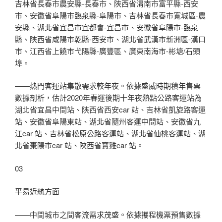
吉林省長春市農安縣-長春市、陜西省渭南市富平縣-西安
市、安徽省阜陽市臨泉縣-阜陽市、吉林省長春市寬城區-農
安縣、湖北省宜昌市宜都會-宜昌市、安徽省阜陽市-臨泉
縣、陜西省咸陽市乾縣-西安市、湖北省武漢市新洲區-漢口
市、江西省上饒市弋陽縣-廣豐區、廣東南海市-彬塘/石頭
埠。
——熱門客運站集散需求較年夜。依據盛威時期積年售票
數據剖析，估計2020年春運後期十年夜熱點公路客運站為
湖北省宜昌中間站、陜西省西安car 站、吉林省凱旋路客運
站、安徽省阜陽東站、湖北省隨州客運中間站、安徽省九
江car 站、吉林省松原公路客運站、湖北省仙桃客運站、湖
北省棗陽市car 站、陜西省寶雞car 站。
03
平易近航方面
——中間城市之間客流需求茂盛。依據攜程機票預售數據