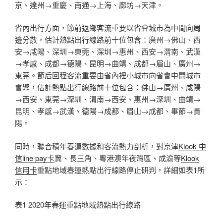
京、達州→重慶、南通→上海、廊坊→天津。
省內出行方面，節前返鄉客流重要以省會城市為中間向周
邊分散，估計熱點出行線路前十位包含：廣州→佛山、西
安→咸陽、深圳→東莞、深圳→惠州、西安→渭南、武漢
→孝感、成都→德陽、昆明→曲靖、成都→眉山、廣州→
東莞。節后回程客流重要由省內裡小城市向省會中間城市
會聚，估計熱點出行線路前十位包含：佛山→廣州、咸陽
→西安、東莞→深圳、渭南→西安、惠州→深圳、曲靖→
昆明、孝感→武漢、德陽→成都、眉山→成都、畢節→貴
陽。
同時，聯合積年春運數據和客流熱力剖析，對京津
Klook 中
信line pay卡
冀、長三角、粵港澳年夜灣區、成渝等
Klook
信用卡
重點地域春運熱點出行線路停止研判，詳細如表1所
示：
表1 2020年春運重點地域熱點出行線路