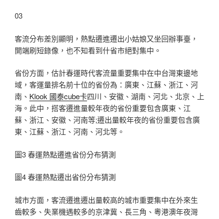
03
客流分布差別顯明，熱點遷進遷出小姑娘又坐回辦事臺，
開端刷短錄像，也不知看到什省市絕對集中。
省份方面，估計春運時代客流量重要集中在中台灣東邊地
域，客運量排名前十位的省份為：廣東、江蘇、浙江、河
南、
Klook 國泰cube卡
四川、安徽、湖南、河北、北京、上
海。此中，搭客遷進量較年夜的省份重要包含廣東、江
蘇、浙江、安徽、河南等;遷出量較年夜的省份重要包含廣
東、江蘇、浙江、河南、河北等。
圖3 春運熱點遷進省份分布猜測
圖4 春運熱點遷出省份分布猜測
城市方面，客流遷進遷出量較高的城市重要集中在外來生
齒較多、失業機遇較多的京津冀、長三角、粵港澳年夜灣