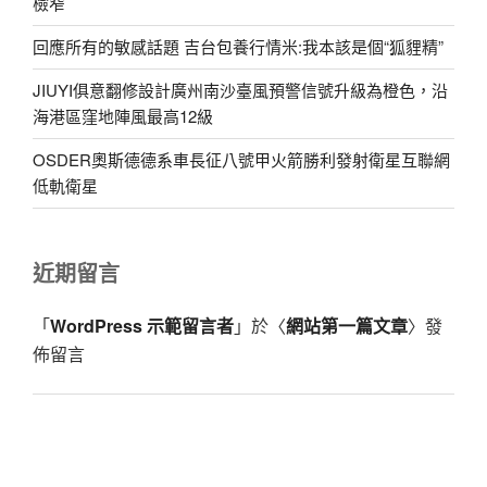
檢窄
回應所有的敏感話題 吉台包養行情米:我本該是個“狐貍精”
JIUYI俱意翻修設計廣州南沙臺風預警信號升級為橙色，沿
海港區窪地陣風最高12級
OSDER奧斯德德系車長征八號甲火箭勝利發射衛星互聯網
低軌衛星
近期留言
「
WordPress 示範留言者
」於〈
網站第一篇文章
〉發
佈留言