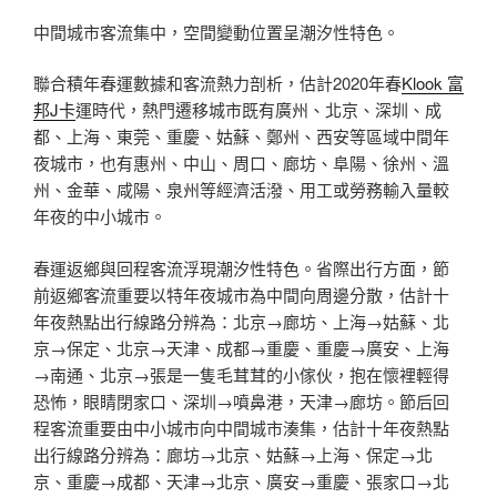
中間城市客流集中，空間變動位置呈潮汐性特色。
聯合積年春運數據和客流熱力剖析，估計2020年春
Klook 富
邦J卡
運時代，熱門遷移城市既有廣州、北京、深圳、成
都、上海、東莞、重慶、姑蘇、鄭州、西安等區域中間年
夜城市，也有惠州、中山、周口、廊坊、阜陽、徐州、溫
州、金華、咸陽、泉州等經濟活潑、用工或勞務輸入量較
年夜的中小城市。
春運返鄉與回程客流浮現潮汐性特色。省際出行方面，節
前返鄉客流重要以特年夜城市為中間向周邊分散，估計十
年夜熱點出行線路分辨為：北京→廊坊、上海→姑蘇、北
京→保定、北京→天津、成都→重慶、重慶→廣安、上海
→南通、北京→張是一隻毛茸茸的小傢伙，抱在懷裡輕得
恐怖，眼睛閉家口、深圳→噴鼻港，天津→廊坊。節后回
程客流重要由中小城市向中間城市湊集，估計十年夜熱點
出行線路分辨為：廊坊→北京、姑蘇→上海、保定→北
京、重慶→成都、天津→北京、廣安→重慶、張家口→北