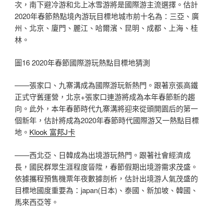
次，南下避冷游和北上冰雪游將是國際游主流選擇。估計
2020年春節熱點境內游玩目標地城市前十名為：三亞、廣
州、北京、廈門、麗江、哈爾濱、昆明、成都、上海、桂
林。
圖16 2020年春節國際游玩熱點目標地猜測
——張家口、九寨溝成為國際游玩新熱門。跟著京張高鐵
正式守舊運營，北京+張家口連游將成為本年春節新的趨
向。此外，本年春節時代九寨溝將迎來從頭開園后的第一
個新年，估計將成為2020年春節時代國際游又一熱點目標
地。
Klook 富邦J卡
——西北亞、日韓成為出境游玩熱門。跟著社會經濟成
長，國民群眾生涯程度晉陞，春節假期出境游需求茂盛。
依據攜程預售機票年夜數據剖析，估計出境游人氣茂盛的
目標地國度重要為：japan(日本)、泰國、新加坡、韓國、
馬來西亞等。