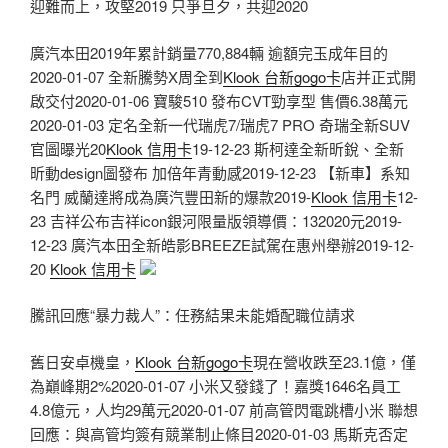
迎難而上，攻堅2019 只爭旦夕，共迎2020
廣汽本田2019年累計銷量770,884輛 逾額完玉成年目的
2020-01-07 全新騰勢X周全到
Klook 台新gogo卡
店并正式開
啟交付2020-01-06 寶駿510 發布CVT勁享型 售價6.38萬元
2020-01-03 ​定名全新一代瑞虎7/瑞虎7 PRO 奇瑞全新SUV
官圖曝光20
Klook 信用卡
19-12-23 斯柯達全新昕銳、全新
昕動design圖發布 加倍年青動感2019-12-23 【新車】系知
名門 威蘭達將成為廣汽豐田新的爆款2019-
Klook 信用卡
12-
23 吉祥公布吉祥icon銀河限量版領導價：132020元2019-
12-23 ​廣汽本田全新皓影BREEZE試駕在惠州舉辦2019-12-
20
Klook 信用卡
騰訊回應“暴力裁人”：任務結果未能婚配職位請求
舊日安卓機皇，
Klook 台新gogo卡
現在營收跌至23.1億，僅
為巔峰期2%2020-01-07 小米又發錢了！嘉獎1646名員工
4.8億元，人均29萬元2020-01-07 前高管閃電跳槽小米 聯想
回應：與高管均簽有競業制止條目2020-01-03 馬斯克否定