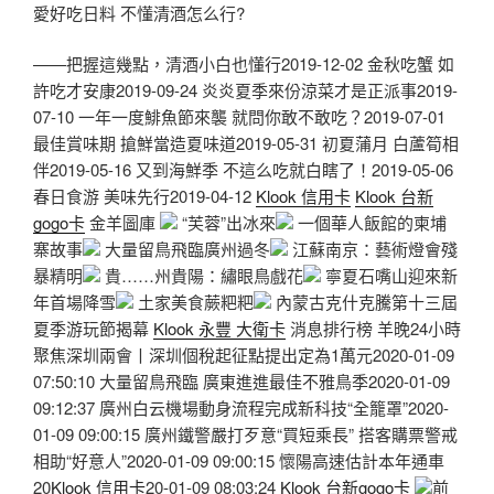
愛好吃日料 不懂清酒怎么行?
——把握這幾點，清酒小白也懂行2019-12-02 金秋吃蟹 如
許吃才安康2019-09-24 炎炎夏季來份涼菜才是正派事2019-
07-10 一年一度鯡魚節來襲 就問你敢不敢吃？2019-07-01
最佳賞味期 搶鮮當造夏味道2019-05-31 初夏蒲月 白蘆筍相
伴2019-05-16 又到海鮮季 不這么吃就白瞎了！2019-05-06
春日食游 美味先行2019-04-12
Klook 信用卡
Klook 台新
gogo卡
金羊圖庫
“芙蓉”出冰來
一個華人飯館的柬埔
寨故事
大量留鳥飛臨廣州過冬
江蘇南京：藝術燈會殘
暴精明
貴……州貴陽：繡眼鳥戲花
寧夏石嘴山迎來新
年首場降雪
土家美食蕨粑粑
內蒙古克什克騰第十三屆
夏季游玩節揭幕
Klook 永豐 大衛卡
消息排行榜 羊晚24小時
聚焦深圳兩會丨深圳個稅起征點提出定為1萬元2020-01-09
07:50:10 大量留鳥飛臨 廣東進進最佳不雅鳥季2020-01-09
09:12:37 廣州白云機場動身流程完成新科技“全籠罩”2020-
01-09 09:00:15 廣州鐵警嚴打歹意“買短乘長” 搭客購票警戒
相助“好意人”2020-01-09 09:00:15 懷陽高速估計本年通車
20
Klook 信用卡
20-01-09 08:03:24
Klook 台新gogo卡
前