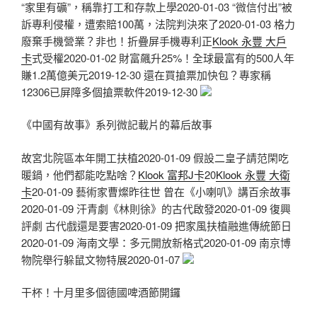
“家里有礦”，稱靠打工和存款上學2020-01-03 “微信付出”被
訴專利侵權，遭索賠100萬，法院判決來了2020-01-03 格力
廢棄手機營業？非也！折疊屏手機專利正
Klook 永豐 大戶
卡
式受權2020-01-02 財富飆升25%！全球最富有的500人年
賺1.2萬億美元2019-12-30 還在買搶票加快包？專家稱
12306已屏障多個搶票軟件2019-12-30
《中國有故事》系列微記載片的幕后故事
故宮北院區本年開工扶植2020-01-09 假設二皇子請范閑吃
暖鍋，他們都能吃點啥？
Klook 富邦J卡
20
Klook 永豐 大衛
卡
20-01-09 藝術家曹燦昨往世 曾在《小喇叭》講百余故事
2020-01-09 汗青劇《林則徐》的古代啟發2020-01-09 復興
評劇 古代戲還是要害2020-01-09 把家風扶植融進傳統節日
2020-01-09 海南文學：多元開放新格式2020-01-09 南京博
物院舉行躲鼠文物特展2020-01-07
干杯！十月里多個德國啤酒節開鑼