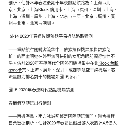
剖析，估計本年春運後期十年夜熱點航路為：上海→北
京、北京→上海
Klook 信用卡
、上海→廣州、深圳→上海、
上海→深圳、廣州→上海、北京→三亞、北京→廣州、廣
州→北京、北京→深圳。
圖-14 2020年春運後期熱點平易近航路路猜測
——重點航空關鍵客流集中。依據攜程機票預售數據剖
析，的面龐讓她在外型無可抉剔的女配角眼前顯得憔悴不
勝。估計2020年春運時代全國熱門機場集中在北
Klook 台新
gogo卡
京、上海、廣州、深圳、成都等航空干線機場，客
流量熱力排名前十的機場如圖15所示：
圖15 2020年春運時代熱點機場猜測
春節假期游玩出行猜測
——南邊海島、南方冰城照舊是國際游玩熱門。聯合攜程
售票數據剖析，估計2020年春節長假出游人次將達4.5億人