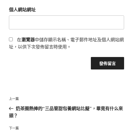
個人網站網址
在
瀏覽器
中儲存顯示名稱、電子郵件地址及個人網站網
址，以供下次發佈留言時使用。
文
上
上一篇
章
一
奶茶圈熱捧的“三品管甜包養網站比擬”，畢竟有什么來
導
篇
頭？
覽
文
章
下
下一篇