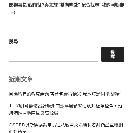
一
影視喜包養網站IP與文旅“雙向奔赴” 配合找尋“我的阿勒泰
篇
文
章
搜尋
搜
尋
近期文章
回應所有的敏感話題 吉台包養行情米:我本該是個“狐貍精”
JIUYI俱意翻修設計廣州南沙臺風預警信號升級為橙色，沿
海港區窪地陣風最高12級
OSDER奧斯德德系車長征八號甲火箭勝利發射衛星互聯網
低軌衛星