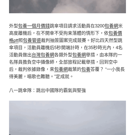
外型
包養一個月價錢
跳傘項目請求活動員在3200
包養網
米
高度離機后，在不開傘不受拘束落體的情形下，依
包養價
格ptt
照
包養管道
裁判抽簽圖案完成競賽。好比四天然型跳
傘項目，活動員離機后5秒開端計時，在35秒時光內，4名
活動員做出
台灣包養網
各類外型
包養網
舉措，由本隊的一
名隊員擔負空中攝像師，全部旅程記載舉措，回到空中
后，裁判依據錄像，來
包養網
裁葉的
包養
答覆？ “一小我長
得美麗，唱歌也難聽。”定成就。
八一跳傘隊：跳出中國隊的霸氣與堅強