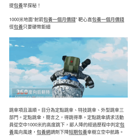
提
包養
早探秘！
1000米地面“射箭
包養一個月價錢
” 靶心直
包養一個月價錢
徑
包養
只要硬幣鉅細
跳傘項且溫順。目分為定點跳傘、特技跳傘、外型跳傘三
部門。定點跳傘，簡言之，得跳得準。定點跳傘請求活動
員從空中1000米的高度跳下，鄙人降的經過歷程中判定
包
養
風向風速，
包養網
調劑下降
短期包養
傘樹立空中航路。