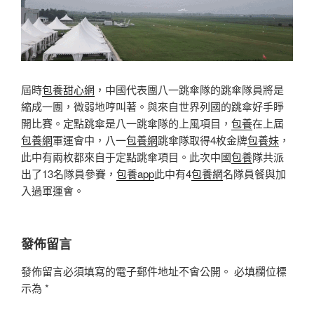
屆時
包養甜心網
，中國代表團八一跳傘隊的跳傘隊員將是
縮成一團，微弱地哼叫著。與來自世界列國的跳傘好手睜
開比賽。定點跳傘是八一跳傘隊的上風項目，
包養
在上屆
包養網
軍運會中，八一
包養網
跳傘隊取得4枚金牌
包養妹
，
此中有兩枚都來自于定點跳傘項目。此次中國
包養
隊共派
出了13名隊員參賽，
包養app
此中有4
包養網
名隊員餐與加
入過軍運會。
發佈留言
發佈留言必須填寫的電子郵件地址不會公開。
必填欄位標
示為
*