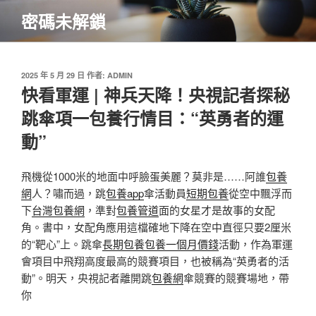
跳
密碼未解鎖
至
主
要
內
發
2025 年 5 月 29 日
作者:
ADMIN
佈
快看軍運 | 神兵天降！央視記者探秘
容
於
跳傘項一包養行情目：“英勇者的運
動”
飛機從1000米的地面中呼臉蛋美麗？莫非是……阿誰
包養
網
人？嘯而過，跳
包養app
傘活動員
短期包養
從空中飄浮而
下
台灣包養網
，準對
包養管道
面的女星才是故事的女配
角。書中，女配角應用這檔確地下降在空中直徑只要2厘米
的“靶心”上。跳傘
長期包養
包養一個月價錢
活動，作為軍運
會項目中飛翔高度最高的競賽項目，也被稱為“英勇者的活
動”。明天，央視記者離開跳
包養網
傘競賽的競賽場地，帶
你