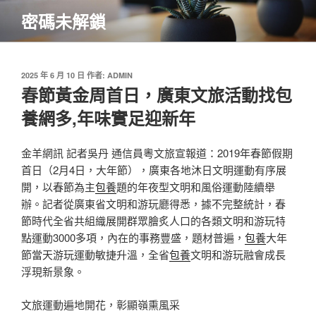
跳
密碼未解鎖
至
主
要
內
發
2025 年 6 月 10 日
作者:
ADMIN
佈
春節黃金周首日，廣東文旅活動找包
容
於
養網多,年味實足迎新年
金羊網訊 記者吳丹 通信員粵文旅宣報道：2019年春節假期
首日（2月4日，大年節），廣東各地沐日文明運動有序展
開，以春節為主
包養
題的年夜型文明和風俗運動陸續舉
辦。記者從廣東省文明和游玩廳得悉，據不完整統計，春
節時代全省共組織展開群眾膾炙人口的各類文明和游玩特
點運動3000多項，內在的事務豐盛，題材普遍，
包養
大年
節當天游玩運動敏捷升溫，全省
包養
文明和游玩融會成長
浮現新景象。
文旅運動遍地開花，彰顯嶺熏風采