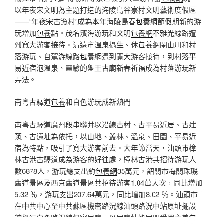
以年夜宋文明為主題打造的海陵島谷寮村文明藝術度假區
——“年夜宋古漁村”成為本年海陵島春
包養網
節假期新的游
玩增加
包養
點。茂名濱海游玩和文明
包養網
不雅光線路遭
到寬大游客接待。清遠市溫泉攝生、休
包養網
閑山川和村
落游玩、自駕游線路
包養網
遭到寬大游客接待，到村落平
易近宿泡溫泉、靈驗的盤王古廟新春祈福成為村落游玩新
弄法。
南粵古驛道
包養
和白色游玩成新熱門
南粵古驛道廣州段串聯并以沿線古村、古平易近居、古建
筑、古遺址為依托，以山地、叢林、溫泉、田園、平易近
宿為特點，吸引了寬大游客前去。大年節當天，汕頭市樟
林古港古驛道成為游客的好往處，樟林古港共招待游玩人
數6878人，游玩總支出約
包養網
35萬元，韶關市梅關珠璣
舊道景區及西京舊道景區共招待游客1.04萬人次，同比增加
5.32 ％，游玩支出207.64萬元，同比增加8.02 ％。汕頭市
在中共中心至中共蘇區機密路況線汕頭路況中站原址擺設