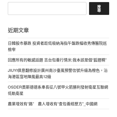
搜
尋
近期文章
日韓股市暴跌 投資者趁低吸納海指午盤跌幅收秀傳醫院巡
檢窄
回應所有的敏感話題 吉台包養行情米:我本該是個“狐貍精”
JIUYI俱意翻修設計廣州南沙臺風預警信號升級為橙色，沿
海港區窪地陣風最高12級
OSDER奧斯德德系車長征八號甲火箭勝利發射衛星互聯網
低軌衛星
農業增效有“路” 農人增收有“查包養經歷方”_中國網