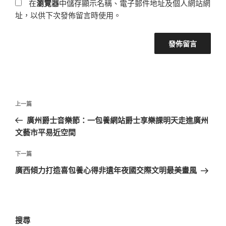
在
瀏覽器
中儲存顯示名稱、電子郵件地址及個人網站網
址，以供下次發佈留言時使用。
文
上
上一篇
章
一
廣州爵士音樂節：一包養網站爵士享樂課明天走進廣州
導
篇
文藝市平易近空間
覽
文
章
下
下一篇
一
廣西傾力打造喜包養心得非遺年夜國交際文明最美畫風
篇
文
章
搜尋