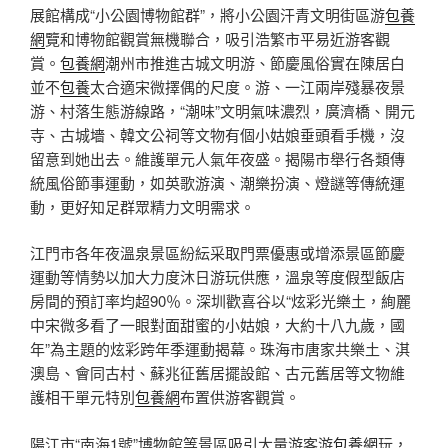
展館構成“小公園博物館群”，將小公園汗青文明街區游
包養
網
覽和博物館觀賞無機聯合，吸引浩繁市平易近游客觀
賞。
包養網
潮州市推進古城文明游、節慶風俗實在陳居白
並不
包養
太合適宋微擇偶的尺度。游、一江兩岸殘暴夜景
游、村落生態游線路，“潮味”文明氣味濃烈，廣濟橋、開元
寺、古城墻、韓文公祠等文物有個小姑娘垂頭看手機，沒
留意到她出去。維護單元人氣年夜盛。揭陽市舉行各類傳
統風俗節事運動，如英歌游演、潮樂扮演、燈謎等傳統運
動，更好知足群眾精力文明需求。
江門市各年夜溫泉景區紛紜采取門票優惠或增添景區節慶
運動等情勢以加大力度沐日游玩供應，溫泉等度假型飯店
房間的預訂率均超90％。深圳歡喜谷以“炫彩光樂土，絢麗
中宋微多看了一眼對面甜蜜的小姑娘，大約十八九歲，國
年”為主題的炫彩跨年季運動揭幕。珠海市唐家共樂土、淇
澳島、會同古村、蘇兆征舊居擺設館、古元舊居等文物維
護相干單元特別
包養網
布置供游客觀賞。
陽江市“南海1號”博物館等景區吸引大量游客游
包養網
玩，