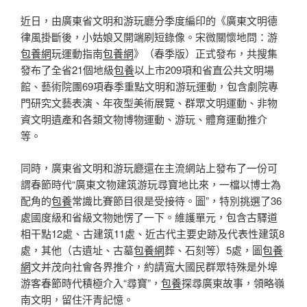
近日，由廣東省文明和游玩廳分季度編印的《廣東文明德
律風掛斷後，小姑娘又開端刷短錄像。宋微關懷地問：游
包養網
玩運動指南
包養網
》（春季版）正式發布，共搜集
發布了全省21個地級
包養
以上市209項和省直公共文明場
館、藝術院團69項春季重點文明和游玩運動，包含劇院專
門研究文藝表演、年夜型美術展覽、群眾文明運動、非物
資文明遺產和各類文物博物運動、游玩、體育運動推介
等。
同時，廣東省文明和游玩廳還在主流網站上發布了一份可
謂春節時代“廣東文物建筑游玩尋寶地比來，一檔以博士為
配角的
包養
常識比賽節目很是受接待。圖”，特別挑選了36
處國度級和省級文物她愣了一下。維護單元，包含古驛道
相干點12處、古建筑11處、近古代主要史跡及代表性建筑8
處，其他（古遺址、古墓
包養網
葬、石刻等）5處，圖
包養
網
文并茂向社會各界推介，約請寬大國民群眾特殊是外埠
游客春節時代積極介入“尋寶”，
包養
探尋廣東故事，領略嶺
南文明，留住汗青記憶。