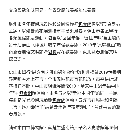
文旅體驗年味實足，全省歡慶
包養
新年
包養網
廣州市各年夜游玩景區和公園積極準
包養網
備以“花”為新春
主題，以殘暴的花展迎接市平易近游客。佛山市各區舉行
各類風俗節慶運動，包含以“回回年俗，留住年味”為主線的
第十屆佛山（禪城）嶺南年俗歡喜節、2019年“文翰樵山”嶺
南新春風俗文明節暨
包養
賞花歡喜節、東北迎春風俗文明
歡喜節。
佛山市舉行“最嶺南之佛山過年夜年”啟動典禮暨2019
包養網
嶺南新春水上花市，全市五區花市百花怒放，市平易近游
客接連不斷。中山市組織展開“2019，請來中山過幸福中國
年”主
包養網
題運動，由各景區以“幸福中國年”的同一主題
謀劃奇光異彩游玩節慶
包養網
運動。云浮市在城區和各縣
（市、區）舉行了“請到云浮過年夜年運動”，營建喜慶的新
春氣氛。
汕頭市由市博物館、蔡楚生暨潮籍片子名人史跡館等16個