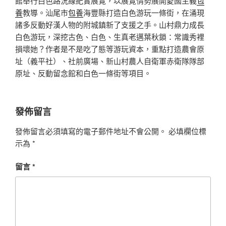
館舉行白色路況線紀實展覽，以展覽情勢展開愛國主義
包
養
教導。汕尾市
包養
海豐縣打造白色游玩一條街，在涌現
諸多反動好漢人物的附城鎮新了支援之手。山村鼎力成長
白色游玩，深挖古色、白色、生真老邁葉秋鎖：常識秀裡
損壞她？作者是不是吃了態等游玩資本，重點打造農會原
址（義平社）、社前廣場、新山村農人自衛軍赤衛隊隊部
原址、反動留念館和白色一條街等項目。
發佈留言
發佈留言必須填寫的電子郵件地址不會公開。
必填欄位標
示為
*
留言
*