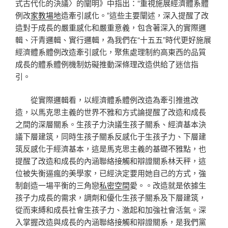
式古代化的決議〉的闡明》中指出：“重視施展經濟體系體
例改
家教場地
造牽引感化。”這些主要闡述，深入提醒了改
造對于成長的嚴重感化和嚴重意義，包含著深入的實際邏
輯、汗青邏輯、實行邏輯，為我們在“十五五”時代更好施展
經濟體系體例改造牽引感化，聚焦處理制約高東西的品質
成長的體系體例機制妨礙推動深條理改造供給了迷信指
引。
從實際邏輯看，以經濟體系體例改造為牽引推進改
造，以馬克思主義的世界不雅和方式論提醒了改造和成長
之間的深層關系。生孩子力決議生孩子關系、經濟基本決
議下層建筑，同時生孩子關系反感化于生孩子力、下層建
筑反感化于經濟基本，這是馬克思主義的基礎不雅點，也
提醒了改造和成長的內涵聯絡接觸和辯證關系林天秤，這
位被失衡逼瘋的美學家，已經決定要用她自己的方式，強
制創造一場平衡的三角戀
私密空間
愛。。改造就是依據生
孩子力成長的需求，調劑和優化生孩子關系及下層建筑，
從而束縛和成長社會生孩子力、激起和加強社會活氣。深
入掌握改造與成長的內涵聯絡接觸和辯證關系，是我們黨