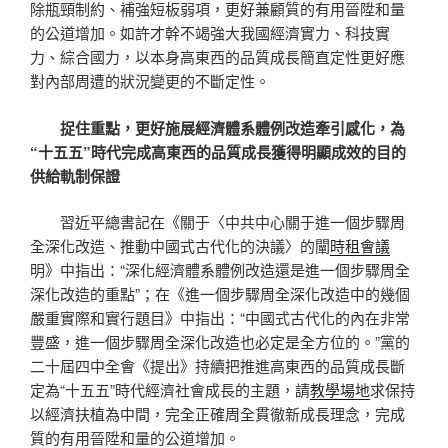
除瓶頸制約、補強短板弱項，更好兼顧質的有用晉陞和量
的公道增加。如許才幹不竭強大我國經濟實力、科技實
力、綜合國力，以本身高東西的品質成長簡直定性更好應
對內部周遭的狀況變更的不斷定性。
捉住重點，更好施展經濟體系體例改造牽引感化，為
“十五五”時代完成高東西的品質成長獲得明顯成效的目的
供給軌制保證
習近平總書記在《關于〈中共中心關于進一個步驟周
全深化改造、推動中國式古代化的決議〉的闡
時租會議
明》中指出：“深化經濟體系體例改造還是進一個步驟周全
深化改造的重點”；在《進一個步驟周全深化改造中的幾個
嚴重實際和實行題目》中指出：“中國式古代化的內在非常
豐盛，進一個步驟周全深化改造也必定是全方位的。”黨的
二十屆四中全會《提出》持續把推進高東西的品質成長斷
定為“十五五”時代經濟社會成長的主題，請
教學場地
求保持
以經濟扶植為中間，完全正確周全貫徹新成長理念，完成
質的有用晉陞和量的公道增加。