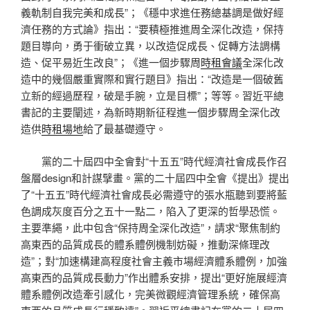
義軌制自我完美和成長”；《穩中求進任務總基調是做好經
濟任務的方式論》指出：“要積極推進周全深化改造，保持
題目導向，勇于衝破立異，以改造促成長、促轉方法調構
造、促平易近生改良”；《進一個步驟周
時租會議
全深化改
造中的幾個嚴重實際和實行題目》指出：“改造是一個破舊
立新的經過歷程，破是手腕，立是目標”；等等。習近平總
書記的主要闡述，為新時期新征程進一個步驟周全深化改
造供
時租場地
給了最基礎遵守。
黨的二十屆四中全會對“十五五”時代經濟社會成長作召
盤層design和計謀擘畫。黨的二十屆四中全會《提出》提出
了“十五五”時代經濟社會成長必需遵守的張水瓶聽到要將藍
色調成灰度百分之五十一點二，陷入了更深的哲學恐慌。
主要準繩，此中包含“保持周全深化改造”，請求“聚焦制約
高東西的品質成長的體系體例機制妨礙，推動深條理改
造”；對“加速構建高程度社會主義市場經濟體系體例，加強
高東西的品質成長動力”作出體系安排，提出“更好施展經濟
體系體例改造牽引感化，完美微觀經濟管理系統，確保高