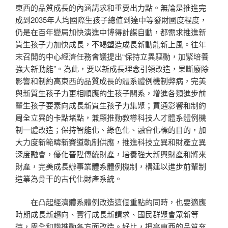
東西的品質成長的內涵請求和重要出力點。無論是推進完
成到2035年人均國際生孩子總值到達中等發財國度程度，
仍是在百年變局加快演進中博得計謀自動，都需求推進新
質生孩子力加快成長，不竭塑造成長新動能新上風。往年
末召開的中心經濟任務會議提出“保持立異驅動，加緊培養
強大新動能”。為此，要以新成長理念引領改造，果斷廢除
影響和制約高東西的品質成長的體系體例機制弊病，完美
與新質生孩子力更相順應的生孩子關系，增進各類進步前
輩生孩子要素向成長新質生孩子力集聚；買通影響和制約
周全立異的卡點堵點，兼顧推動教導科技人才體系體例機
制一體改造；保持智能化、綠色化、融會化標的目的，加
大力度新範疇新賽道軌制供應，推進科技立異和財產立異
深度融會，優化晉陞傳統財產，培養強大新興財產和將來
財產，完美成長辦事業體系體例機制，構建以進步前輩制
造業為骨干的古代化財產系統。
在凸起經濟體系體例改造這個重點的同時，也要適應
時期成長新趨向、實行成長新請求、國民群
聚會
眾新等
待，周全和諧推動各方面改造。好比，把高東西的品質充