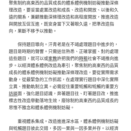
聚焦制約高東西的品質成長的體系體例機制妨礙推動深條
理改造，要妥當處置改造和成長、改造和開放、以後和久
遠的關系，兼顧推動深條理改造和高程度開放，推進改造
與開放互促互進，既安身當下又著眼久遠，把準改造指
向，果斷不移予以推動。
保持題目導向。汗青老是在不竭處理題目中進步的，
題目是時期的聲響。只需迷信熟悉、正確掌握、對的處理
這些題目，就可以或
家教
許把我們的
時租
社會不竭推向進
步。以經濟體系體例改造為牽引，聚焦制約高東西的品質
成長的體系體例機制妨礙推動深條理改造，要從實際需求
動身，從最緊急的工作抓起，在處理實行題目中深化實際
立異、推動軌制立異。必需捉住重要牴觸和牴觸的重要方
訪談
面，強化題目認識，奔著題目往、盯著題目改，推進
標志性改造舉動落地生效，廢除制約高東西的品質成長的
思惟不雅念和體系體例機制妨礙。
重視體系集成。改造進進深水區，體系體例機制妨礙
與牴觸題目彼此交錯，多因一果與一因多果并存。以經濟