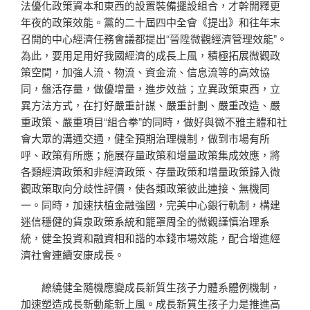
法優化政策資本和東西的設置裝備擺設組合，才幹開釋更
年夜的政策效能。黨的二十屆四中全會《提出》和往年末
召開的中心經濟任務會議都提出“晉陞微觀經濟管理效能”。
為此，要用足用好我國經濟的成長上風，積極拓展微觀政
策空間，加強人流、物流、資金流、信息流等的高效協
同，盤活存量，做優增量，進步效益；立異政策東西，立
異方法方式，在打好嚴重計謀、嚴重計劃、嚴重改造、嚴
重政策、嚴重項目“組合拳”的同時，做好與微不雅主體和社
會大眾的溝通交通，健全預期治理機制，做到市場有所
呼、政策有所應；施展存量政策和增量政策集成效應，將
各類經濟政策和非經濟政策、存量政策和增量政策歸入微
觀政策取向分歧性評價，使各類政策彼此連接、無機同
一。同時，加速扶植金融強國，完美中心銀行軌制，構建
迷信穩健的貨泉政策系統和籠罩周全的微觀謹慎治理系
統，健全投資和融資相和諧的本錢市場效能，配合增進經
濟社會連續安康成長。
繚繞健全隨機應變成長新質生孩子力體系體例機制，
加速塑造成長新動能新上風。成長新質生孩子力是推進高