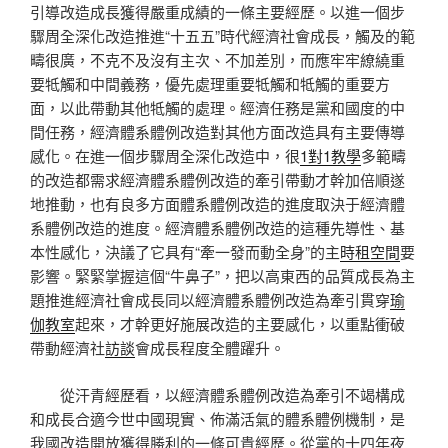
引導改造成長獲得嚴重成績的一條主要經歷。以進一個步
驟周全深化改造推進“十五五”時代經濟社會成長，觸及的範
疇很廣，不克不及沒有主次、不加差別，而應牢牢繚繞重
要牴觸和中間義務，優先處理重要牴觸和牴觸的重要方
面，以此帶動其他牴觸的處理。經濟任務是黨和國度的中
間任務，經濟體系體例改造對其他方面改造具有主要傳導
感化。在進一個步驟周全深化改造中，很
1對1教學
多範疇
的改造都需求經濟體系體例改造的牽引帶動才幹加倍順遂
地推動，也有良多方面體系體例改造的進度取決于經濟體
系體例改造的進度。經濟體系體例改造的這種先導性、基
本性感化，決議了它具有“牽一發而動全身”的主
時租空間
要
影響。緊緊掌握這個“牛鼻子”，把以高東西的品質成長為主
題推進經濟社會成長同以經濟體系體例改造為牽引貫穿
瑜
伽教室
起來，才幹更好施展改造的主要感化，以重點衝破
帶動經濟社
訪談
會成長程度全體躍升。
從汗青經歷看，以經濟體系體例改造為牽引不竭構成
和成長合適今世中國現實、佈滿活氣的體系體例機制，是
我國改造開放獲得勝利的一條可貴經歷。從黨的十四年夜