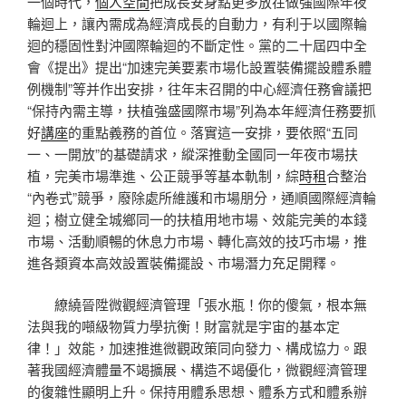
一個時代，
個人空間
把成長安身點更多放在做強國際年夜
輪迴上，讓內需成為經濟成長的自動力，有利于以國際輪
迴的穩固性對沖國際輪迴的不斷定性。黨的二十屆四中全
會《提出》提出“加速完美要素市場化設置裝備擺設體系體
例機制”等并作出安排，往年末召開的中心經濟任務會議把
“保持內需主導，扶植強盛國際市場”列為本年經濟任務要抓
好
講座
的重點義務的首位。落實這一安排，要依照“五同
一、一開放”的基礎請求，縱深推動全國同一年夜市場扶
植，完美市場準進、公正競爭等基本軌制，綜
時租
合整治
“內卷式”競爭，廢除處所維護和市場朋分，通順國際經濟輪
迴；樹立健全城鄉同一的扶植用地市場、效能完美的本錢
市場、活動順暢的休息力市場、轉化高效的技巧市場，推
進各類資本高效設置裝備擺設、市場潛力充足開釋。
繚繞晉陞微觀經濟管理「張水瓶！你的傻氣，根本無
法與我的噸級物質力學抗衡！財富就是宇宙的基本定
律！」效能，加速推進微觀政策同向發力、構成協力。跟
著我國經濟體量不竭擴展、構造不竭優化，微觀經濟管理
的復雜性顯明上升。保持用體系思想、體系方式和體系辦