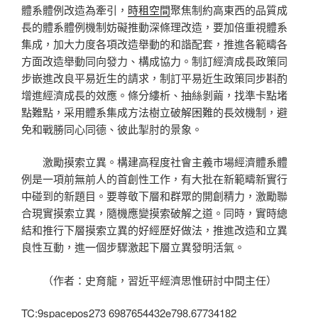
體系體例改造為牽引，
時租空間
聚焦制約高東西的品質成
長的體系體例機制妨礙推動深條理改造，要加倍重視體系
集成，加大力度各項改造舉動的和諧配套，推進各範疇各
方面改造舉動同向發力、構成協力。制訂經濟成長政策同
步嵌進改良平易近生的請求，制訂平易近生政策同步斟酌
增進經濟成長的效應。條分縷析、抽絲剝繭，找準卡點堵
點難點，采用體系集成方法樹立破解困難的長效機制，避
免和戰勝同心同德、彼此掣肘的景象。
激勵摸索立異。構建高程度社會主義市場經濟體系體
例是一項前無前人的首創性工作，有大批在新範疇新實行
中碰到的新題目。要尊敬下層和群眾的開創精力，激勵聯
合現實摸索立異，隨機應變摸索破解之道。同時，實時總
結和推行下層摸索立異的好經歷好做法，推進改造和立異
良性互動，進一個步驟激起下層立異發明活氣。
（作者：史育龍，習近平經濟思惟研討中間主任）
TC:9spacepos273 6987654432e798.67734182