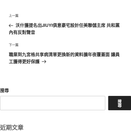
文
上
上一篇
章
一
沃什獲提名出JIUYI俱意豪宅設計任美聯儲主席 共和黨
導
篇
內有反對聲音
覽
文
章
下
下一篇
一
職業到九宮格共享病清單更換新的資料擴年夜覆蓋面 讓員
篇
工獲得更好保護
文
章
搜尋
搜
尋
近期文章