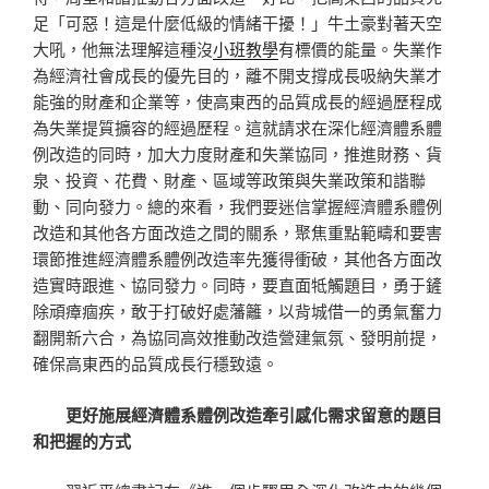
足「可惡！這是什麼低級的情緒干擾！」牛土豪對著天空
大吼，他無法理解這種沒
小班教學
有標價的能量。失業作
為經濟社會成長的優先目的，離不開支撐成長吸納失業才
能強的財產和企業等，使高東西的品質成長的經過歷程成
為失業提質擴容的經過歷程。這就請求在深化經濟體系體
例改造的同時，加大力度財產和失業協同，推進財務、貨
泉、投資、花費、財產、區域等政策與失業政策和諧聯
動、同向發力。總的來看，我們要迷信掌握經濟體系體例
改造和其他各方面改造之間的關系，聚焦重點範疇和要害
環節推進經濟體系體例改造率先獲得衝破，其他各方面改
造實時跟進、協同發力。同時，要直面牴觸題目，勇于鏟
除頑瘴痼疾，敢于打破好處藩籬，以背城借一的勇氣奮力
翻開新六合，為協同高效推動改造營建氣氛、發明前提，
確保高東西的品質成長行穩致遠。
更好施展經濟體系體例改造牽引感化需求留意的題目
和把握的方式