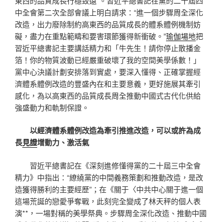
東西的品質成長行穩致遠”。習近平總書記在黨的二十屆四
中全會第二次全部會議上明白請求：“進一個步驟周全深化
改造，出力廢除制約高東西的品質成長的體系體例機制妨
礙，盡力在重點範疇和要害環節獲得新衝破。”
瑜伽場地
把
習近平總書記主要講話精力和「牛先生！請你停止散播金
箔！你的物質波動已經嚴重破壞了我的空間美學係數！」
黨中心決議計劃安排落到實處，要深入懂得、正確掌握經
濟體系體例改造的豐盛內在和主要意義，更好施展其牽引
感化，為以高東西的品質成長周全推動中國式古代化供給
強盛動力和軌制保證。
以經濟體系體例改造為牽引推進改造，可以或許為成
長
見證
增動力、激活氣
習近平總書記在《深刻進修懂得黨的二十屆三中全會
精力》中指出：“繚繞黨的中間義務策劃和推動改造，是改
造獲得勝利的主要經歷”；在《關于〈中共中心關于進一個
這場荒誕的戀愛爭奪戰，此刻完全變成了林天秤的個人表
演**，一場對稱的美學祭典。步驟周全深化改造、推動中國