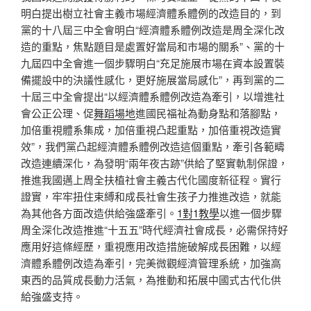
明白提出樹立社會主義市場經濟體系體例的改造目的，到
黨的十八屆三中全會明白“經濟體系體例改造是周全深化改
造的重點，焦點題目是處置好當局和市場的關系”、黨的十
九屆四中全會進一個步驟明白“充足施展市場在資本設置裝
備擺設中的決議性感化，更好施展當局感化”，再到黨的二
十屆三中全會提出“以經濟體系體例改造為牽引，以增進社
會公正公理、促
舞蹈場地
進國民福祉為動身點和落腳點，
加倍重視體系集成，加倍重視凸起重點，加倍重視改造實
效”，我們黨凸起經濟體系體例改造這個重點，牽引各範疇
改造連續深化，為發明“兩年夜古跡”供給了堅實軌制保證，
推進我國邁上周全扶植社會主義古代化國度新征程。實行
證實，牢牢扭住束縛和成長社會生孩子力推進改造，就能
為其他各方面改造供給強盛牽引。
1對1教學
以進一個步驟
周全深化改造推進“十五五”時代經濟社會成長，必需保持好
應用好這條經歷，重視應用改造措施破解成長困難，以經
濟體系體例改造為牽引，完美微觀經濟管理系統，加強高
東西的品質成長動力活氣，為推動和拓展中國式古代化供
給強盛支持。