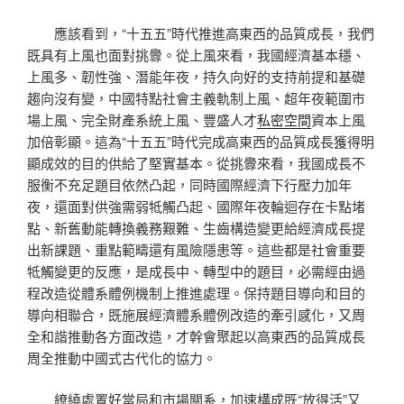
應該看到，“十五五”時代推進高東西的品質成長，我們
既具有上風也面對挑釁。從上風來看，我國經濟基本穩、
上風多、韌性強、潛能年夜，持久向好的支持前提和基礎
趨向沒有變，中國特點社會主義軌制上風、超年夜範圍市
場上風、完全財產系統上風、豐盛人才
私密空間
資本上風
加倍彰顯。這為“十五五”時代完成高東西的品質成長獲得明
顯成效的目的供給了堅實基本。從挑釁來看，我國成長不
服衡不充足題目依然凸起，同時國際經濟下行壓力加年
夜，還面對供強需弱牴觸凸起、國際年夜輪迴存在卡點堵
點、新舊動能轉換義務艱難、生齒構造變更給經濟成長提
出新課題、重點範疇還有風險隱患等。這些都是社會重要
牴觸變更的反應，是成長中、轉型中的題目，必需經由過
程改造從體系體例機制上推進處理。保持題目導向和目的
導向相聯合，既施展經濟體系體例改造的牽引感化，又周
全和諧推動各方面改造，才幹會聚起以高東西的品質成長
周全推動中國式古代化的協力。
繚繞處置好當局和市場關系，加速構成既“放得活”又