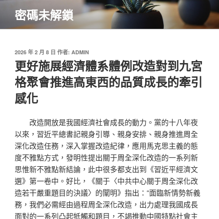
跳
密碼未解鎖
至
主
要
內
發
2026 年 2 月 8 日
作者:
ADMIN
佈
更好施展經濟體系體例改造對到九宮
容
於
格聚會推進高東西的品質成長的牽引
感化
改造開放是我國經濟社會成長的動力。黨的十八年夜
以來，習近平總書記親身引導、親身安排、親身推進周全
深化改造任務，深入掌握改造紀律，應用馬克思主義的態
度不雅點方式，發明性提出關于周全深化改造的一系列新
思惟新不雅點新結論，此中很多都支出到《習近平經濟文
選》第一卷中。好比，《關于〈中共中心關于周全深化改
造若干嚴重題目的決議〉的闡明》指出：“面臨新情勢新義
務，我們必需經由過程周全深化改造，出力處理我國成長
面對的一系列凸起牴觸和題目，不竭推動中國特點社會主