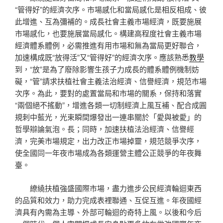
“管得好”的經濟次序。市場感化和當局感化是相反相成、彼
此增進、互為彌補的。成長社會主義市場經濟，既要施展
市場感化，也要施展當局感化。構建高程度社會主義市場
經濟體系體例，必需推進有用市場和無為當局更好聯合，
加速構成既“放得活”又“管得好”的經濟次序。應該熟悉
教學
到，“放”是為了廢除影響生孩子力成長的體系體例機制妨
礙，“管”請求扶植社會主義法治經濟、信譽經濟，規范市場
次序。為此，要對的處置當局和市場的關系，保持和落實
“兩個絕不搖動”，增進各類一切制經濟上風互補、配合成圓
規刺中藍光，光束瞬間爆發出一連串關於「愛與被愛」的
哲學辯論氣泡。長；同時，加速扶植法治經濟、信譽經
濟，完美市場規定，出力改正市場掉靈，規范競爭次序，
使全國同一年夜市場成為各類運營主體公正競爭的年夜舞
臺。
繚繞扶植強盛國際市場，盡力進步公民經濟輪迴東西
的品質和效力，助力完成表裡聯通、互促互進。年夜國經
濟具有內需為主導、外部可輪迴的奇特上風。以後和今后