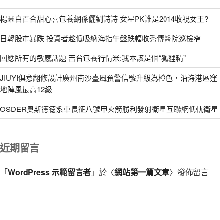
楊冪白百合甜心喜包養網孫儷劉詩詩 女星PK誰是2014收視女王?
日韓股市暴跌 投資者趁低吸納海指午盤跌幅收秀傳醫院巡檢窄
回應所有的敏感話題 吉台包養行情米:我本該是個“狐貍精”
JIUYI俱意翻修設計廣州南沙臺風預警信號升級為橙色，沿海港區窪
地陣風最高12級
OSDER奧斯德德系車長征八號甲火箭勝利發射衛星互聯網低軌衛星
近期留言
「
WordPress 示範留言者
」於〈
網站第一篇文章
〉發佈留言