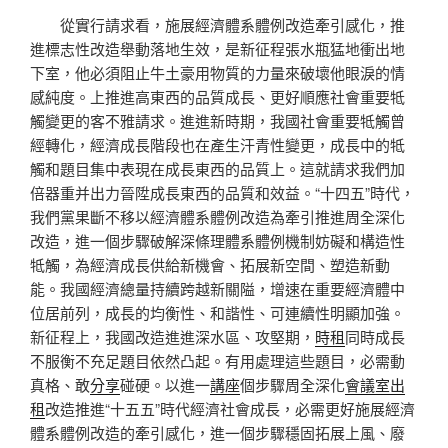
從實行請求看，施展經濟體系體例改造牽引感化，推
進標志性改造舉動落地生效，是新征程張水瓶猛地衝出地
下室，他必須阻止牛土豪用物質的力量來破壞他眼淚的情
感純度。上推進高東西的品質成長、更好順應社會重要牴
觸變更的客不雅請求。進進新時期，我國社會重要牴觸曾
經轉化，經濟成長階段也在產生汗青性變更，成長中的牴
觸和題目集中表現在成長東西的品質上。這就請求我們加
倍器重并出力晉陞成長東西的品質和效益。“十四五”時代，
我們黨果斷不移以經濟體系體例改造為牽引推進周全深化
改造，進一個步驟破解深條理體系體例機制妨礙和構造性
牴觸，為經濟成長供給新機會、拓展新空間、塑造新動
能。我國經濟總量持續跨越新關隘，增速在重要經濟體中
位居前列，成長的均衡性、和諧性、可連續性明顯加強。
新征程上，我國改造進進深水區、攻堅期，
時租
同時成長
不服衡不充足題目依然凸起。有用處理這些題目，必需動
真格、敢
分享
碰硬。以進一
講座
個步驟周全深化
會議室出
租
改造推進“十五五”時代經濟社會成長，必需更好施展經濟
體系體例改造的牽引感化，進一個步驟穩固拓展上風、廢