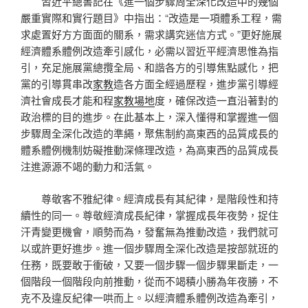
習近平總書記在《進一個步驟周全深化改造中的幾個
嚴重實際和實行題目》中指出：“改造是一項體系工程，需
求處置好方方面面的關系，需求講究迷信方式。”更好施展
經濟體系體例改造牽引感化，必需以習近平經濟思惟為指
引，充足施展黨總攬全局、和諧各方的引導焦點感化，把
黨的引導貫串改
家教
造各方面全經過歷程，進步黨引導經
濟社會成長才能和程
家教場地
度，確保改造一直沿著對的
政治標的目的進步。在此基本上，深入懂得和掌握進一個
步驟周全深化改造的準繩，聚焦制約高東西的品質成長的
體系體例機制妨礙推動深條理改造，為高東西的品質成長
注進源源不竭的動力和活氣。
尊敬客不雅紀律。經濟成長有其紀律，是階段性和持
續性的同一。尊敬經濟成長紀律，掌握成長年夜勢，捉住
汗青變更機會，順勢而為，發奮無為推動改造，我們就可
以或許更好進步。進一個步驟周全深化改造是按部就班的
任務，既要敢于衝破，又要一個步驟一個步驟果斷走，一
個階段一個階段向前推動，從而不竭積小勝為年夜勝，不
克不及違反紀律一哄而上。以經濟體系體例改造為牽引，