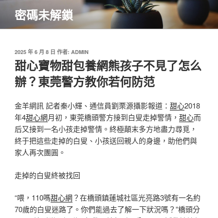
跳
密碼未解鎖
至
主
要
內
發
2025 年 6 月 8 日
作者:
ADMIN
佈
甜心寶物甜包養網熊孩子不見了怎么
容
於
辦？東莞警方教你若何防范
金羊網訊 記者秦小輝、通信員劉栗源攝影報道：
甜心
2018
年4
甜心網
月初，東莞橋頭警方接到白叟走掉警情，
甜心
而
后又接到一名小孩走掉警情。終極顛末多方地盡力尋覓，
終于把這些走掉的白叟、小孩送回親人的身邊，助他們與
家人再次團圓。
走掉的白叟終被找回
“喂，110嗎
甜心網
？在橋頭鎮蓮城社區光亮路3號有一名約
70歲的白叟迷路了。你們能過去了解一下狀況嗎？”橋頭分