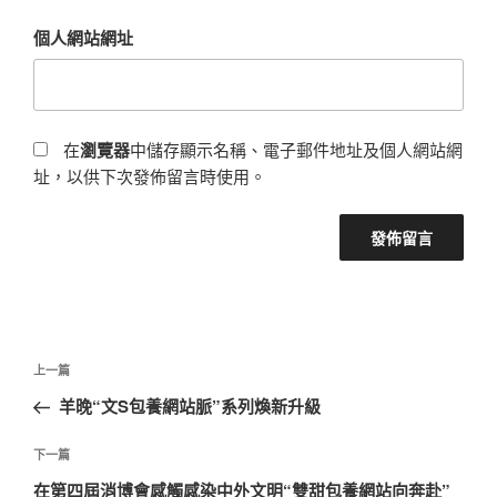
個人網站網址
在
瀏覽器
中儲存顯示名稱、電子郵件地址及個人網站網
址，以供下次發佈留言時使用。
文
上
上一篇
章
一
羊晚“文S包養網站脈”系列煥新升級
導
篇
覽
文
下
下一篇
章
一
在第四屆消博會感觸感染中外文明“雙甜包養網站向奔赴”