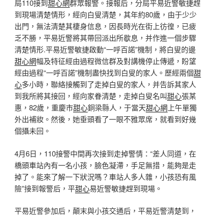
局110接到
甜心網
群眾報警。接報后，分局平易近警敏捷趕
到現場清楚情形，經向白叟清楚，其年約80歲，由于少少
出門，無法清楚其棲身信息，因長時光在街上彷徨，已疲
乏不勝，平易近警將其帶回派出所歇息，并作進一個步驟
清楚情形.平易近警敏捷啟動“一呼百諾”機制，將白叟的邊
甜心網
幅及特征經由過程微信群及對講機停止傳遞，盼望
經由過程“一呼百諾”機制盡快找到白叟的家人。歷經兩個
甜
心
多小時，聯絡接觸到了走掉白叟的家人，并告訴其家人
到我所將其接回，經向家眷清楚，走掉白叟名叫
甜心
張某
惠，82歲，重慶市
甜心
銅梁縣人，于當天
甜心網
上午單獨
外出補妝。然後，她垂頭看了一眼不雅眾席，就看到好幾
個攝未回。
4月6日，110接警中間再次接到走掉警情：“差人同道，在
橋頭車站內有一名小孩，臉色凝滯，手足無措，能夠是走
掉了。能來了解一下狀況嗎？車站人多人雜，小孩恐有風
險”接到報警后，平
甜心
易近警敏捷趕到現場。
平易近警參加后，顛末與小孩交通后，平易近警清楚到，