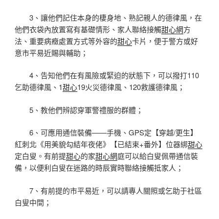
3、讓他們記住本身的棲身地、熟記親人的德律風，在
他們衣袋內放置寫有基礎情形、家人聯絡接觸
甜心網
方
法、重要病癥處置方式等外容的
甜心
卡片，便于警方或好
意市平易近賜與輔助；
4、告知他們在有風險或緊迫的狀態下，可以撥打110
乞助德律風、1
甜心
19火災德律風、120救護德律風；
5、教他們辨認穿軍警禮服的群體；
6、可應用通信裝備——手機、GPS定【穿越/更生】
紅刺北《用美貌勾結年夜佬》【已結束+番外】位器綁
甜心
定白叟。有前提
甜心
的家
甜心網
庭可以給白叟佩帶通信裝
備，以便利白叟在迷路的時辰實時聯絡接觸抵家人；
7、有前提的市平易近，可以請專人關照或乞助于社區
白叟中間；