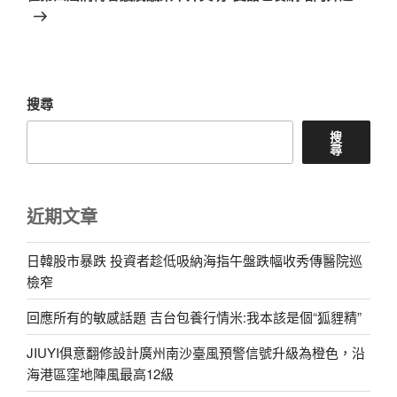
篇
文
章
搜尋
搜
尋
近期文章
日韓股市暴跌 投資者趁低吸納海指午盤跌幅收秀傳醫院巡
檢窄
回應所有的敏感話題 吉台包養行情米:我本該是個“狐貍精”
JIUYI俱意翻修設計廣州南沙臺風預警信號升級為橙色，沿
海港區窪地陣風最高12級