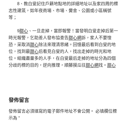
8、教白叟記住戶籍地點地的詳細地址以及家四周的標
志性建筑，如年夜商場、市場、黌舍、公園或小區稱號
等；
9
甜心
、一旦走掉，當即報警！當發明白叟走掉后第一
時光報警，乞助差人發布協查告
甜心網
訴，家人不要惶
恐，采取消
甜心
除法來理清思緒。回憶最后看到白叟的地
位，找到最
甜心
后看見白叟的人，找出走掉的時光和地
位。組織盡量多的人手，在白叟最后走掉的地址分為四個
分歧的標的目的，逆向推理，順藤摸瓜往
甜心網
找。
甜心
發佈留言
發佈留言必須填寫的電子郵件地址不會公開。
必填欄位標
示為
*