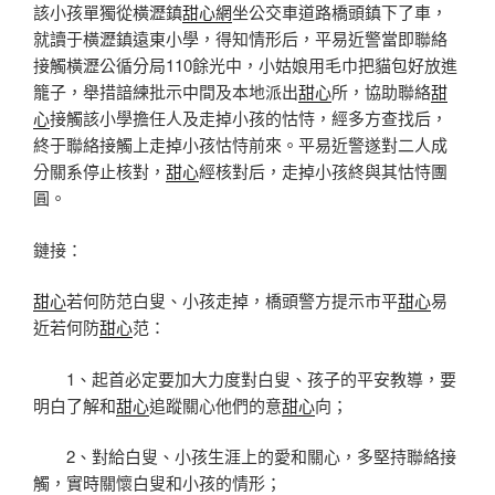
該小孩單獨從橫瀝鎮
甜心網
坐公交車道路橋頭鎮下了車，
就讀于橫瀝鎮遠東小學，得知情形后，平易近警當即聯絡
接觸橫瀝公循分局110餘光中，小姑娘用毛巾把貓包好放進
籠子，舉措諳練批示中間及本地派出
甜心
所，協助聯絡
甜
心
接觸該小學擔任人及走掉小孩的怙恃，經多方查找后，
終于聯絡接觸上走掉小孩怙恃前來。平易近警遂對二人成
分關系停止核對，
甜心
經核對后，走掉小孩終與其怙恃團
圓。
鏈接：
甜心
若何防范白叟、小孩走掉，橋頭警方提示市平
甜心
易
近若何防
甜心
范：
1、起首必定要加大力度對白叟、孩子的平安教導，要
明白了解和
甜心
追蹤關心他們的意
甜心
向；
2、對給白叟、小孩生涯上的愛和關心，多堅持聯絡接
觸，實時關懷白叟和小孩的情形；