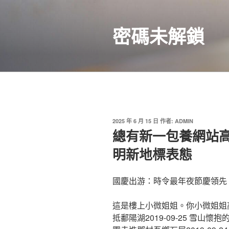
跳
至
密碼未解鎖
主
要
內
容
發
2025 年 6 月 15 日
作者:
ADMIN
佈
總有新一包養網站高
於
明新地標表態
國慶出游：時令最年夜節慶領先
這是樓上小微姐姐。你小微姐姐
抵鄱陽湖2019-09-25 雪山懷抱