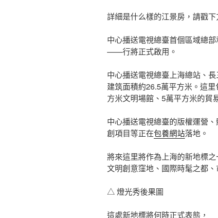
詳細是什么樣的江景房，請戳下
中心播送電視總臺首個區域總部
——行將正式啟用。
中心播送電視總臺上海總站、長
建筑面積約26.5萬平方米。這里
方米文明場館、5萬平方米的貿
中心播送電視總臺的版權運營、
創項目等正在
包養網站
落地。
將來這里將作為上海的新地標之
文明創意窪地、國際時髦之都、
△ 燈光秀後果圖
這處新地標將何時正式表態，