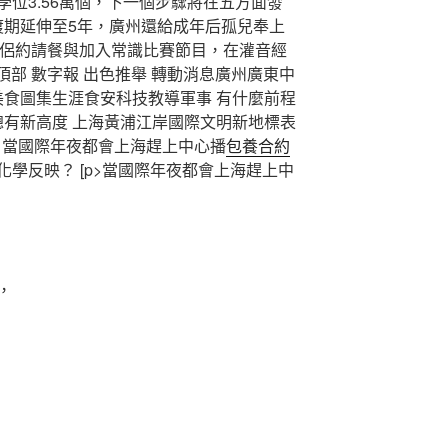
學位3.56萬個，下一個步驟將在五方面發
8 安頓過渡期延伸至5年，廣州還給成年后孤兒奉上
鎖受伴侶約請餐與加入常識比賽節目，在灌音經
頂部 數字報 出色推舉 轉動消息廣州廣東中
產美食圖集生涯食安科技教導軍事 有什麼前程
有新高度 上海黃浦江岸國際文明新地標表
-26 當國際年夜都會上海趕上中心播
包養合約
學反映？​ [p>當國際年夜都會上海趕上中
，