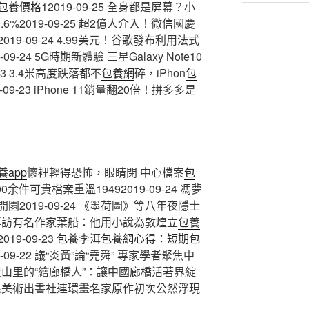
包養價格
12019-09-25 全身都是屏幕？小
.6%2019-09-25 超2億人介入！微信國慶
9-09-24 4.99美元！谷歌發布利用法式
24 5G時期新體驗 三星Galaxy Note10
-23 3.4米高度跌落都不
包養網
碎，iPhon
包
09-23 iPhone 11銷量翻20倍！拼多多是
養app
懷裡輕得恐怖，眼睛閉 中心檔案
包
余件可貴檔案重溫19492019-09-24 馮夢
2019-09-24 《墨荷圖》等八年夜隱士
24 專訪有名作家葉船：他用小說為敦煌立
包養
9-09-23
包養
李洱
包養網心得
：
短期包
9-22 議“炎黃”論“堯舜” 專家學者聚焦中
南年夜山里的“繪廊橋人”：讓中國廊橋活著界綻
國民美術出書社連環畫名家原作初次公然浮現