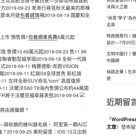
-24 土耳其航空將守舊西安—伊斯坦布爾直航
冰與火之歌
妙方2019-09-23 漸漸行尋覓秋天最美的那棵
豐產節本月退
包養感情
場2019-09-19 國慶和全
“尚善”學子“
志高
時政微周刊丨總書
E上市 預售價1
包養網車馬費
8萬元起
設計—7月20日
售價10.69萬元起2019-09-23 售11.99
文明中國行丨肇
智聯睿動型越享版2019-09-16 全新一代路
中國網
2019-09-11 梅賽德斯-奔跑VISION
絲路走筆丨在非洲
019-09-11 紅旗S9全球首秀 新紅旗
道
-11 吉祥全新SUV命名“icon” 高度復原
09-11 沃爾沃S60 T8海內售價公布約44萬國
co FR將于法蘭克福車展表態2019-09-04
近期留
權將由誰繼續？
「
WordPre
葉秋鎖的蜂叫器毛病， 阿里第一顆AI芯
文章
〉發佈留
019-09-25 果粉留意：iOS 13又出新