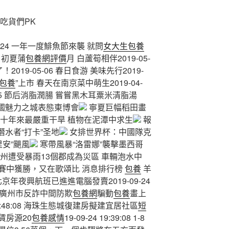
吃貨們PK
-24 一年一度鯡魚節來襲 就問
女大生包養
1 初夏蒲
包養網評價
月 白蘆筍相伴2019-05-
019-05-06 春日食游 美味先行2019-
包養
”上市 春天在南京菜中萌生2019-04-
3-15 節后消脂潤腸 嘗嘗黑木耳粟米清脂湯
國魅力之城表態東博會
寧夏巨幅稻田畫
十年來最嚴重干旱 植物在泥潭中求生
報
潛水者“打卡”圣地
女排世界杯：中國隊克
安”颶風
寒帶風暴“洛雷娜”襲擊墨西哥
州遭受暴雨13個郡成為災區 車輛泡水中
賽中獲勝，又在歌頌比 消息排行榜
包養
羊
京年夜興航班已進進電腦發賣2019-09-24
啦，廣州市反詐中間防欺
包養網
騙動
包養
畫上
 20:48:08 海珠生態城復建房擬建宜居社區
短
賃房源20
包養感情
19-09-24 19:39:08 1-8