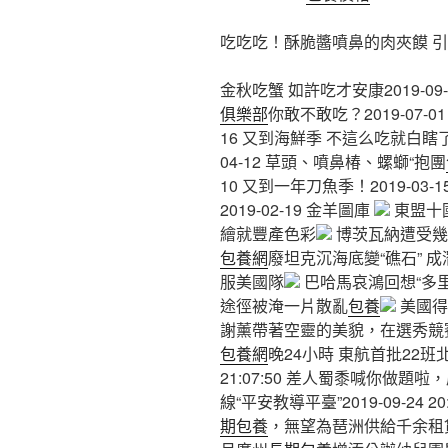
吃吃吃！酥脆醬噴鼻的肉夾饃 引
金秋吃蟹 如許吃才安康2019-09
俱樂部
你敢不敢吃？2019-07-0
16 又到海鮮季 不這么吃就白瞎了！2
04-12 草頭、噴鼻椿、螺螄“抱團
10 又到一年刀魚季！2019-0
2019-02-19 金羊圖庫
東盟十
繪就豐產色彩
博茨瓦納遭受幾
包養網
廢坦克沉海底變“礁石” 成
服美國隊
巴哈馬哀鴻回想“多里
途徑被淹一片散亂
包養
美國得
謝薰帶著空靈的美貌，在選秀競
包養網
晚24小時 東航首批22班北
21:07:50 差人蜀黍喊你做題
線“平安教導平臺”2019-09-24
期包養
，無望為琶洲供給千余租