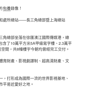
方
包養
錄像！
和處所總站——長三角總部暨上海總站
三角總部坐落在徐匯濱江國際傳媒港，總
包含了10萬平方米5A甲級寫字樓、2.3萬平
易空間，共8幢樓宇今朝均曾經完工交付。
體育財產、影視劇譯制、超高清財產、文
一，打形成為國際一流的世界影視基地、
市平易近愛好之地。