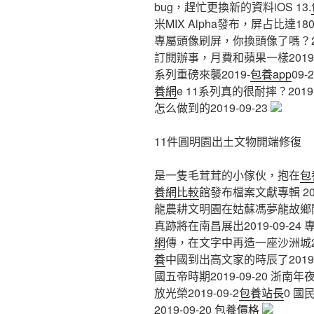
bug，趕忙更換新的資料iOS 13.
米MIX Alpha發布，屏占比達180
專屬頭像刷屏，你換頭像了嗎？201
訂閱辦事，月費和蘋果一樣2019-09-
系列重磅來襲2019-
包養app
09
養網
e 11系列真的很耐摔？2019-
怎么做到的2019-09-23
11件圓明園出土文物開端修復
是一隻毛茸茸的小傢伙，抱在
包
養網比較
館發布檔案文獻專輯 200
龍農耕文明園在姑蘇馮夢龍故鄉開園
真跡將在南昌展出2019-09-
網
傳，在文字中再造一座沙洲城201
養
中國到出高文家的時辰了2019-0
國五帝時期2019-09-20 浙
放光榮2019-09-2
包養站長
0 
2019-09-20
包養價格