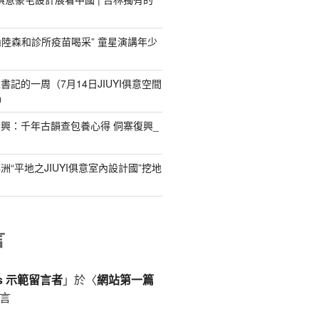
為內陸森和診所疫苗喝采” 童星演講年少
記的一周（7月14日JIUYI俱意空間
）
興：千年古韻查包養心得 侗寨復興_
“平地之JIUYI俱意室內設計國”挖地
言
ss 示範留言者
」於〈
網站第一篇
言