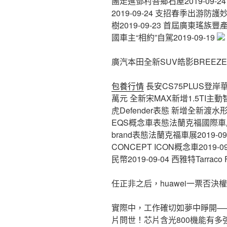
團走進鄧村吾鄉石屋2019-09
2019-09-24 支招春季出游防護
樹2019-09-23 首屆廣東瑤族
國車主“相約”自駕2019-09-19
​廣汽本田全新SUV皓影BREEZ
包養行情
長安CS75PLUS登岸華南 
萬元 全新宋MAX新增1.5TI主動
虎Defender表態 新增全新渡水形式
EQS概念車表態法蘭克福國際車展2
brand表態法蘭克福車展2019-09
CONCEPT ICON概念車2019-
民幣2019-09-04 西雅特Tarra
任正非之后，huawei一票否決
實際中，工作確切如夢中睜開——
片問世！芯片含光800機能有多強？2