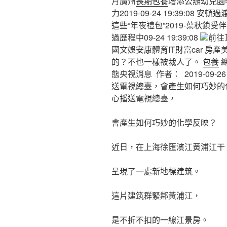
月廣州
長期包養
增添公辦幼兒園
力2019-09-24 19:39:0
這些“年夜禮包”2019-葉秋
過歷程中09-24 19:39:08
前往
國文娛安康體育IT財富car 房
的？不也一樣被裁人了。
包養
總
態央視消息 作者： 2019-09
送電視總臺，會產生如何巧妙的化
心播送電視總臺，
會產生如何巧妙的化學反映？
近日，在上海徐匯濱江黃浦江干
呈現了一處新地標建筑。
這片建筑群緊鄰黃浦江，
是不折不扣的一線江景房。