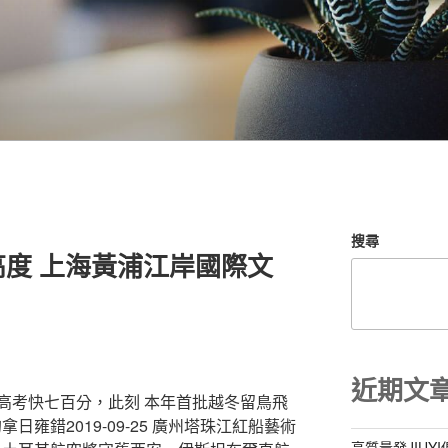
搜尋
度 上海黃浦江岸國際文
近期文
高考快七百分，此刻 本年首批越冬留鳥飛
的拿日雍錯2019-09-25 廣州塔珠江紅船藝術
高質量發JIUY