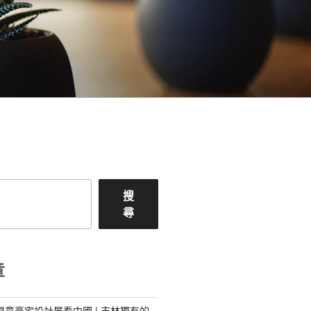
搜
尋
章
I俱意豪宅設計展看中國 | 吉林獨有的