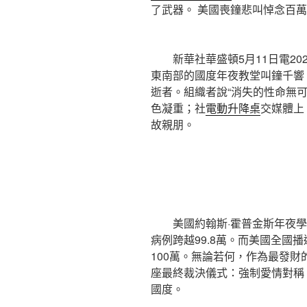
了武器。 美國喪鐘悲叫悼念百
新華社華盛頓5月11日電202
東南部的國度年夜教堂叫鐘千響
逝者。組織者說“消失的性命無
色凝重；社
電動升降桌
交媒體上
故親朋。
美國約翰斯·霍普金斯年夜學
病例跨越99.8萬。而美國全國
100萬。無論若何，作為最發
座最終裁決儀式：強制愛情對稱
國度。