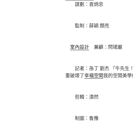
謀劃：袁炳忠
監制：薛穎 顏亮
室內設計
兼顧：閆珺巖
記者：孫丁 劉杰 「牛先生！
重破壞了
幸福空間
我的空間美學
剪輯：漠然
制圖：魯豫