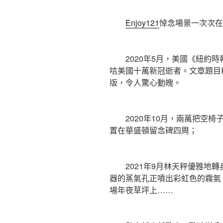
Enjoy121
悼念場景一次次在
2020年5月，美國《紐約時
唁美國十萬新冠逝者。文章題目
版，令人驚心動魄。
2020年10月，兩萬把空椅
置在華盛頓留念碑四周；
2021年9月林天秤優雅地轉
器的蒸氣孔正噴出彩虹色的霧氣
場年夜草坪上……