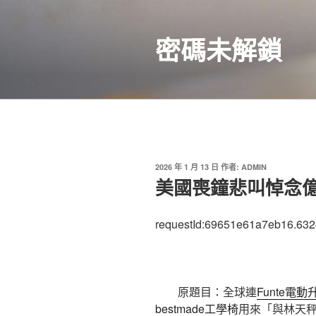
跳
至
密碼未解鎖
主
要
內
容
發
2026 年 1 月 13 日
作者:
ADMIN
佈
美國喪鐘悲叫悼念
於
requestId:69651e61a7eb16.632
原題目：全球連
Funte電動
bestmade工學椅
用來「與林天