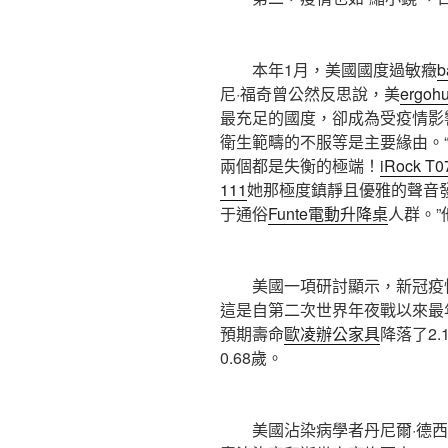
本年1月，美國國度過敏癥
b
尼·福奇曾公然反思說，美
ergoh
最充足的國度，卻成為受疫情影
衛生範疇的不服等是主要緣由。
兩個都是失衡的極端！
iRock T0
111
她那極度鎮靜且優雅的聲音
于通俗
Funte電動升降桌
人群。”
美國一項研討顯示，新冠疫情使
這是自第二次世界年夜戰以來最
預期壽命
歐凌辦公家具
降落了2
0.68歲。
美國沾染病學者丹尼爾·德西