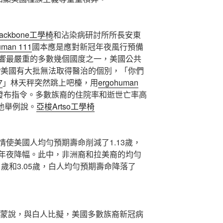
ackbone工學椅
和沾染病研討所所長安東
uman 111
國本應是應對新冠年夜風行預備
響最嚴重的多數幾個國度之一，美國公共
“美國有大批無法取得醫治的個別，「你們
7
」林天秤突然跳上吧檯，用
ergohuman
發布指令。多數族裔的住院率和逝世亡率高
他舉例說。
亞梭Artso工學椅
美國人均勻預期壽命削減了1.13歲，
年夜降幅。此中，非洲裔和拉美裔的均勻
.1歲和3.05歲，白人均勻預期壽命降落了
蒙說，與白人比擬，美國多數族裔新冠病