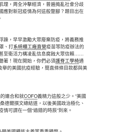
肌理，周全沖擊經濟，普遍搗亂社會分歧
國應對新冠疫情為何這般蹩腳？題目出在
。
浮躁，早早激勵大眾廢棄防疫，將義務推
罩、打
系統櫃工廠直營
疫苗等防疫辦法的
甚至衛活力構凌亂信息腐蝕大眾信賴……
聽著！現在開始，你們必須
護脊工學椅
通
」枚舉的美國抗疫經驗，簡直條條目款都與美
的連合和就
COFO
義精力這般之少。”美國
·桑德爾撰文總結道，以後美國政治極化、
疫情可謂在一個“過錯的時辰”到來。
凸顯美國種族主義等重重積弊。