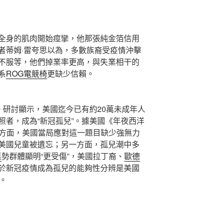
身的肌肉開始痙攣，他那張純金箔信用
者蒂姆·雷夸思以為，多數族裔受疫情沖擊
不服等，他們掉業率更高，與失業相干的
系
ROG電競椅
更缺少信賴。
研討顯示，美國迄今已有約20萬未成年人
照者，成為“新冠孤兒”。據美國《年夜西洋
方面，美國當局應對這一題目缺少強無力
美國兒童被遺忘；另一方面，孤兒潮中多
桌
勢群體顯明“更受傷”，美國拉丁裔、
歐德
於新冠疫情成為孤兒的能夠性分辨是美國
倍。