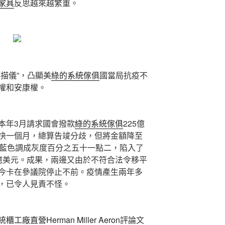
家具
反思越來越繁重。
掃描儀”，凸顯美
綠的系統傢俱
國當局抗疫不
權和安康權。
年3月請求國會撥款
綠的系統傢俱
225億
快一個月，總算告竣分歧，但將金額降至
將藍色調成灰度百分之五十一點二，陷入了
億美元。成果，兩邊又由於不符合法令移平
今卡在參議院停止不前。疫情產生兩年多
，已令人見責不怪。
統櫃工廠直營
Herman Miller Aeron
評論文