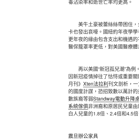
毒沾染率和逝世亡率均更高。
美牛土豪被蕾絲絲帶困住，全
卡也發出哀嚎。國紐約年夜學學
更年夜的緣由包含支出和機遇的
醫保籠罩率更低，對美國醫療體
再以美國“新冠孤兒潮”為例。
因新冠疫情掉往了怙恃或重要關
月刊》
Xten法拉利
刊文剖析，一
的國度計謀，恐招致數以萬計的
數族裔等弱
Standway電動升降
系統傢俱
非洲裔和原居民兒童由
白人兒童的1.8倍、2.4倍和4.5
震旦辦公家具