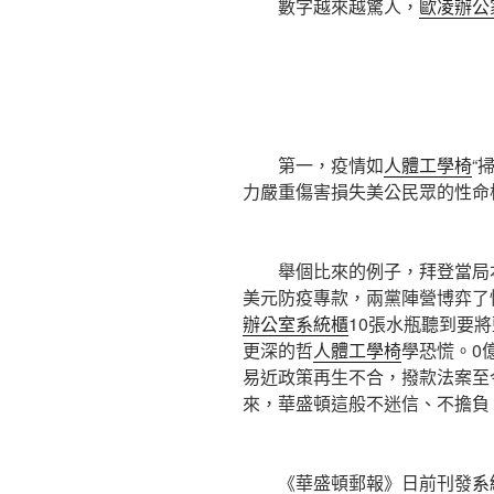
數字越來越驚人，
歐凌辦公
第一，疫情如
人體工學椅
“
力嚴重傷害損失美公民眾的性命
舉個比來的例子，拜登當局本
美元防疫專款，兩黨陣營博弈了
辦公室系統櫃
10張水瓶聽到要
更深的哲
人體工學椅
學恐慌。0
易近政策再生不合，撥款法案至
來，華盛頓這般不迷信、不擔負
《華盛頓郵報》日前刊發
系