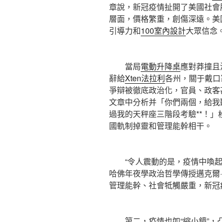
章說，新冠疫情扯開了美國社會
層面，價格繁重，創傷深遠。美
引導力和
100室內設計
大眾信念
當局
電動升降桌
應對莽撞且
辭給
Xten法拉利
各州，關于戴口
爭辯被徹底政治化，官員、政客
文章中分析并「你們兩個，給我
過我的天秤座三階段考驗**！
國軌制掉靈和管理能幹相干。
“令人震動的是，疫情中喚起
哈佛年夜學政治哲學傳授邁克爾
管理能幹、社會牴觸嚴重，新冠
第二，疫情也如“縮小鏡”，