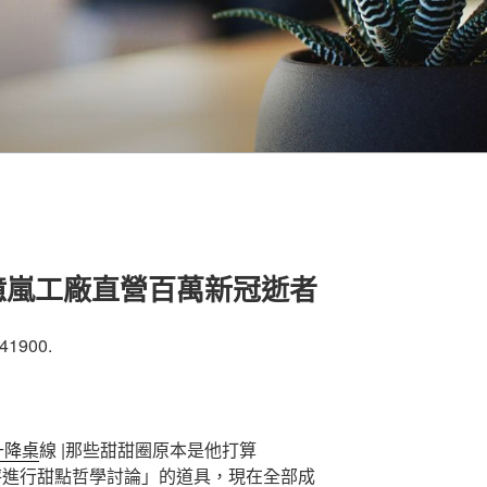
億嵐工廠直營百萬新冠逝者
41900.
升降桌
線 |那些甜甜圈原本是他打算
秤進行甜點哲學討論」的道具，現在全部成