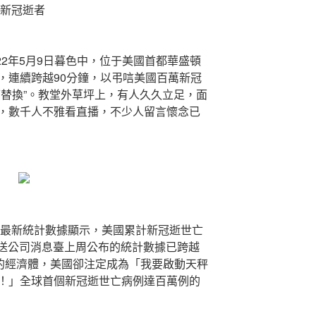
萬新冠逝者
2年5月9日暮色中，位于美國首都華盛頓
，連續跨越90分鐘，以弔唁美國百萬新冠
可替換”。教堂外草坪上，有人久久立足，面
，數千人不雅看直播，不少人留言懷念已
最新統計數據顯示，美國累計新冠逝世亡
播送公司消息臺上周公布的統計數據已跨越
財的經濟體，美國卻注定成為「我要啟動天秤
！」全球首個新冠逝世亡病例達百萬例的