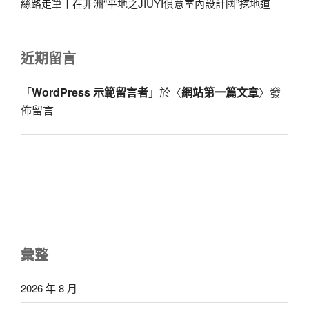
絲路走筆丨在非洲“平地之JIUYI俱意室內設計國”挖地道
近期留言
「
WordPress 示範留言者
」於〈
網站第一篇文章
〉發
佈留言
彙整
2026 年 8 月