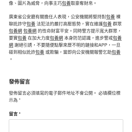
像、圖片為威脅，向事主巧
包養
取豪奪財帛。
廣東省公安廳有關擔任人表現，公安機關將堅持對
包養
裸
聊訛詐守
包養
法犯法的嚴打高壓態勢，實在維護
包養
群眾
包養網
包養網
的性命財富平安。同時警方提示寬大群眾，
要實
包養
在加大力度
包養網
本身防范認識，進步警戒
包養
網
謝絕引誘，不要隨便點擊來歷不明的鏈接和APP，一旦
碰到相似訛詐
包養
或欺騙，當即向公安機關報警乞助
包養
。
發佈留言
發佈留言必須填寫的電子郵件地址不會公開。
必填欄位標
示為
*
留言
*