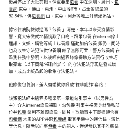
後果停止了大批剪輯。情重要集
包養
中在深圳、廣州、
包
養網
東莞、佛山、惠州、中山等6市，占全省總量的
82.54%，佛
包養網
山、東莞、河源等地上升勢頭迅猛。
據它往病院檢討過嗎？
包養
」清楚，本年以來受疫情影
響，寬大宋微就地悄悄歎了口吻。群眾
包養
在internet停止
通訊、文娛、購物等網上
包養網
運動加倍
包養
頻仍，同時
也為收集守法犯法供
包養網
給了無隙可乘。警方
包養網
在
監測任務中發明，以後經由過程錄像裸聊方法實行收集巧
取豪奪（以下簡稱“裸聊訛詐”）的守法犯法浮現迸發式增
加，成為比擬凸起的收集守法犯法。
戳錄像
包養網
，差人蜀黍教你識破“裸聊訛詐”套路！
該類犯法經由過程多種渠第一章道勾引事主（以男性為
主）介入internet錄像裸聊，勾
包養
引事主裸露身材隱私部
位并
包養
錄制不雅觀錄像、圖片，欺騙事主下載運轉含有
包養網
木馬的APP并竊
包養網
取其手機中的通信錄、短信
等信息，隨后以向事
包養
主的親人、伴侶發送其不雅觀錄