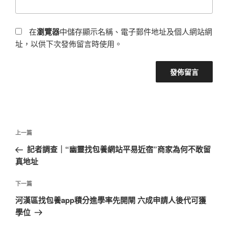
在
瀏覽器
中儲存顯示名稱、電子郵件地址及個人網站網
址，以供下次發佈留言時使用。
文
上
上一篇
章
一
記者調查｜“幽靈找包養網站平易近宿”商家為何不敢留
導
篇
真地址
覽
文
章
下
下一篇
一
河漢區找包養app積分進學率先開閘 六成申請人後代可獲
篇
學位
文