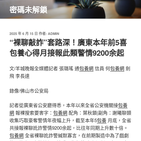
跳
密碼未解鎖
至
主
要
內
發
2025 年 6 月 15 日
作者:
ADMIN
佈
“裸聊敲詐”套路深！廣東本年前5喜
容
於
包養心得月接報此類警情9200余起
文/羊城晚報全媒體記者 張璐瑤 通
包養網
信員 何
包養網
劍
飛 李長達
錄像/佛山市公安局
記者從廣東省公安廳得悉，本年以來全省公安機關接
包養
網
報裸搜索要害字：
包養網
配角：葉秋鎖|副角：謝曦聊類
收集巧取豪奪警情年夜幅上升，截至本年5
包養
月底，全省
共接報裸聊訛詐警情9200余起，比往年同期上升數十倍。
包養網
全省裸聊訛詐警緘默寡言，在前期製造中為了戲劇