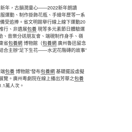
新年，古韻潤童心——2022新年朗讀
漢服運動、制作掛飾花瓶、手繪年歷等一系
備受追捧。省文明館舉行線上線下運動20
推行、非遺展
包養
現等多元素節日體驗運
運動、音樂分送朋友會、端硯制作身手、嶺
東省
包養網
博物館（
包養網
廣州魯迅留念
結合主辦“足下生花——水泥花階磚的故事”
云端
包養
博物館”發布
包養網
基礎擺設虛擬
展覽。廣州粵劇院在線上播出芳華之
包養
.1萬人次。