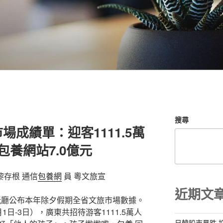
搜尋
成績單：迎客1111.5萬
包養網站7.0億元
黎存根 通信
包養網
員 粵文旅宣
近期文
廳公布本年除夕假期全省文旅市場數據。
日-3日），廣東共招待游客1111.5萬人
日韓股市暴跌 