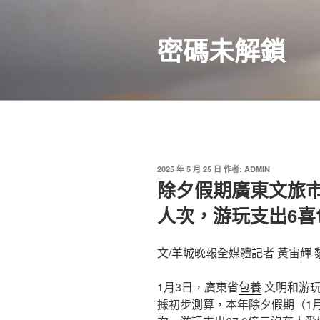
跳
至
密碼未解鎖
主
要
內
容
發
2025 年 5 月 25 日
作者:
ADMIN
佈
除夕假期廣東文旅市場
於
人次，游玩支出6喜
文/羊城晚報全媒體記者 黃宙輝 
1月3日，廣東省
包養
文明和游玩
據初步測算，本年除夕假期（1月1