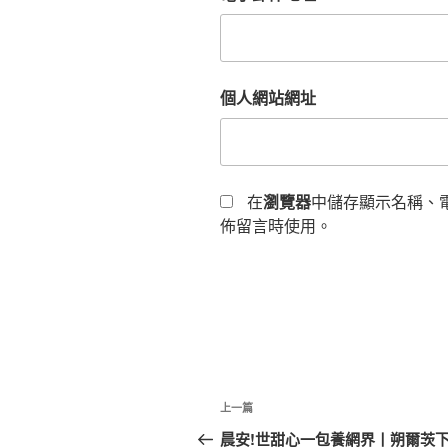
個人網站網址
在
瀏覽器
中儲存顯示名稱、
佈留言時使用。
文
上
上一篇
章
一
晨安!世甜心一包養網界丨朔爾茨