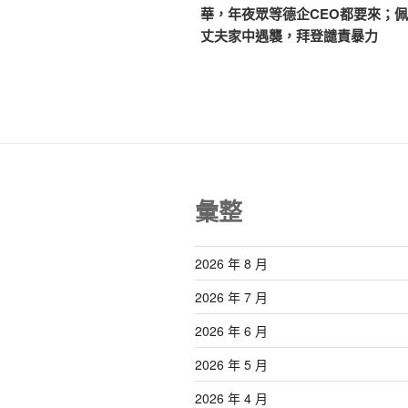
篇
華，年夜眾等德企CEO都要來；
導
文
丈夫家中遇襲，拜登譴責暴力
覽
章
彙整
2026 年 8 月
2026 年 7 月
2026 年 6 月
2026 年 5 月
2026 年 4 月