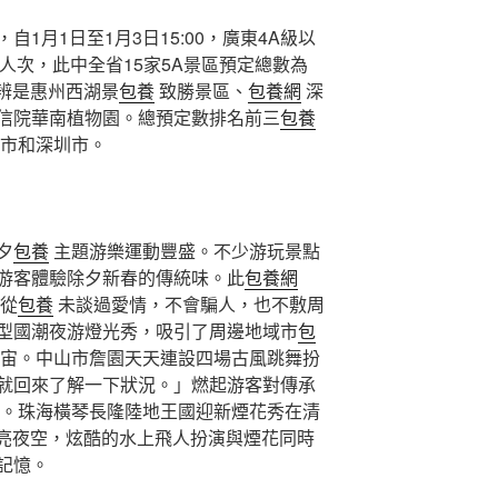
1月1日至1月3日15:00，廣東4A級以
萬人次，此中全省15家5A景區預定總數為
分辨是惠州西湖景
包養
致勝景區、
包養網
深
信院華南植物園。總預定數排名前三
包養
市和深圳市。
夕
包養
主題游樂運動豐盛。不少游玩景點
游客體驗除夕新春的傳統味。此
包養網
從
包養
未談過愛情，不會騙人，也不敷周
型國潮夜游燈光秀，吸引了周邊地域市
包
宙。中山市詹園天天連設四場古風跳舞扮
就回來了解一下狀況。」燃起游客對傳承
。珠海橫琴長隆陸地王國迎新煙花秀在清
點亮夜空，炫酷的水上飛人扮演與煙花同時
記憶。