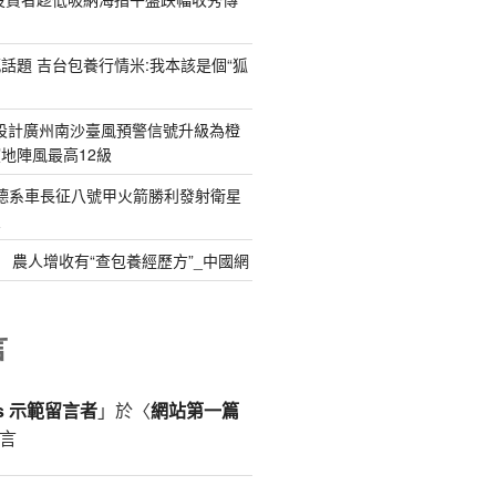
話題 吉台包養行情米:我本該是個“狐
翻修設計廣州南沙臺風預警信號升級為橙
地陣風最高12級
德德系車長征八號甲火箭勝利發射衛星
星
” 農人增收有“查包養經歷方”_中國網
言
ss 示範留言者
」於〈
網站第一篇
言