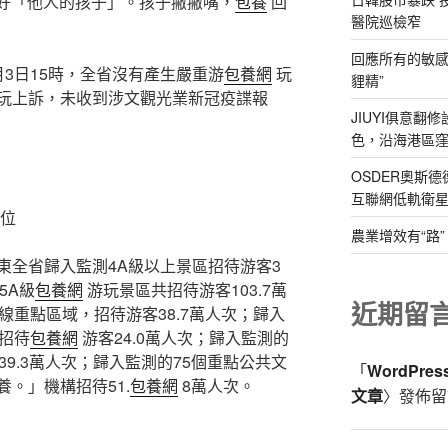
愛好「他人的孩子」。孩子撇撇嘴，
包養
回
醫院巡檢窄
回應所有的敏感
3日15時，全省沒有產生嚴重游
包養網
玩
貍精”
玩上訴，未收到涉文觀光業新冠疫諜報
JIUYI俱意
色，沿海港區窪
OSDER奧斯
互聯網低軌衛
位
農業增效有“路
東全省歸入監測4A級以上景區招待游客3
5A級
包養網
游玩景區共招待游客103.7萬
近期留
線重點區域，招待游客38.7萬人次；歸入
招待
包養網
游客24.0萬人次；歸入監測的
39.3萬人次；歸入監測的75個重點公共文
「
WordPre
。」機構招待51.
包養網
8萬人次。
文章
〉發佈留