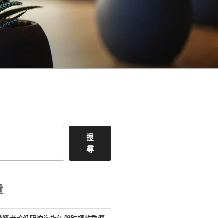
搜
尋
章
投資者趁低吸納海指午盤跌幅收秀傳