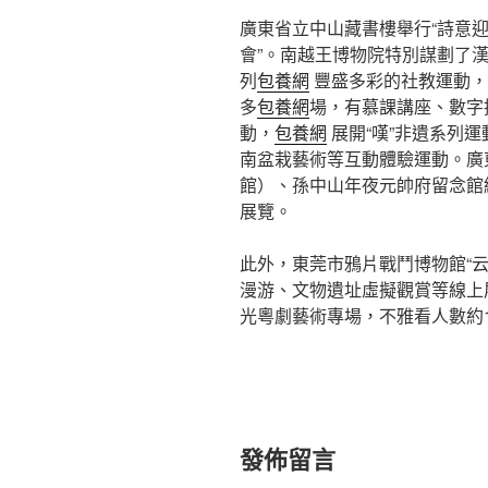
廣東省立中山藏書樓舉行“詩意迎
會”。南越王博物院特別謀劃了
列
包養網
豐盛多彩的社教運動，
多
包養網
場，有慕課講座、數字
動，
包養網
展開“嘆”非遺系列
南盆栽藝術等互動體驗運動。廣
館）、孫中山年夜元帥府留念館
展覽。
此外，東莞市鴉片戰鬥博物館“
漫游、文物遺址虛擬觀賞等線上
光粵劇藝術專場，不雅看人數約1
發佈留言