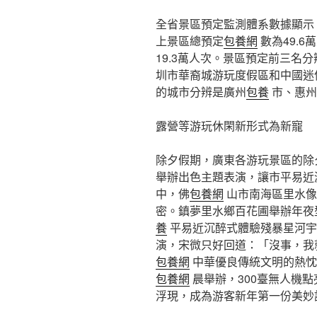
全省景區預定監測體系數據顯示，自
上景區總預定
包養網
數為49.6
19.3萬人次。景區預定前三名
圳市華裔城游玩度假區和中國迷
的城市分辨是廣州
包養
市、惠州
露營等游玩休閑新形式為新寵
除夕假期，廣東各游玩景區的除
舉辦出色主題表演，讓市平易近
中，佛
包養網
山市南海區里水像
密。鎮夢里水鄉百花圃舉辦年夜
養
平易近沉醉式體驗殘暴星河宇
演，宋微只好回道：「沒事，我
包養網
中華優良傳統文明的熱忱
包養網
晨舉辦，300臺無人機
浮現，成為游客新年第一份美妙