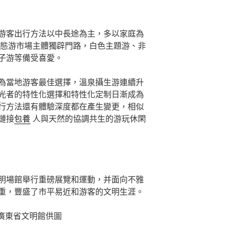
游客出行方法以中長途為主，多以家庭為
態游市場主體獨辟門路，白色主題游、非
子游等備受喜愛。
為當地游客最佳選擇，溫泉攝生游連續升
光者的特性化選擇和特性化定制日漸成為
行方法還有體驗深度都在產生變更，相似
鏈接
包養
人與天然的協調共生的游玩休閑
明場館舉行重磅展覽和運動，并面向不雅
重，豐盛了市平易近和游客的文明生涯。
 廣東省文明館供圖