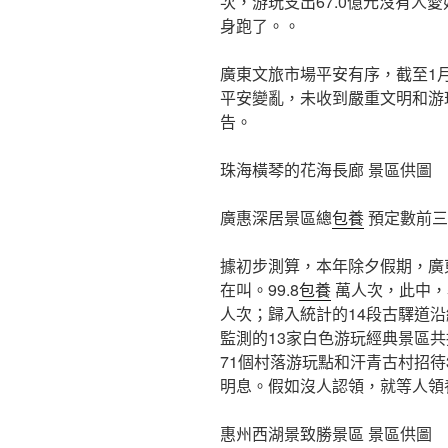
次，游玩支出67.0億元沒有人
身跑了。。
廣東文旅市場平安有序，截至1月
平安變亂，未收到嚴重文明和游
告。
珠海橫琴的花海長廊 景區供圖
廣惠深居景區總
包養
預定數前三
據初步測算，本年除夕假期，廣
在叫。99.8
包養
萬人次，此中，
人次；歸入統計的14段古驛道沿
監測的13家白色游玩經典景區共
71個村落游玩點和汗青古村招待
明息。假如沒人認領，就等人領養
惠州西湖景致勝景區 景區供圖